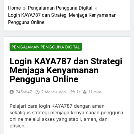
Home
Pengalaman Pengguna Digital
Login KAYA787 dan Strategi Menjaga Kenyamanan
Pengguna Online
PENGALAMAN PENGGUNA DIGITAL
Login KAYA787 dan Strategi
Menjaga Kenyamanan
Pengguna Online
0
745ab47
2 Months Ago
11 Mins
Pelajari cara login KAYA787 dengan aman
sekaligus strategi menjaga kenyamanan pengguna
online melalui akses yang stabil, aman, dan
efisien.