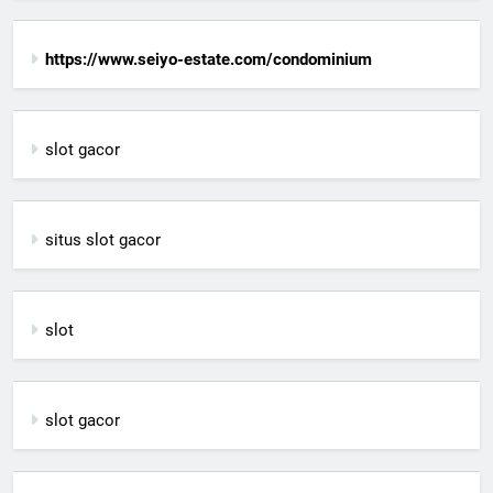
https://www.seiyo-estate.com/condominium
slot gacor
situs slot gacor
slot
slot gacor