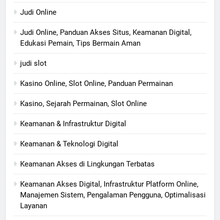
Judi Online
Judi Online, Panduan Akses Situs, Keamanan Digital,
Edukasi Pemain, Tips Bermain Aman
judi slot
Kasino Online, Slot Online, Panduan Permainan
Kasino, Sejarah Permainan, Slot Online
Keamanan & Infrastruktur Digital
Keamanan & Teknologi Digital
Keamanan Akses di Lingkungan Terbatas
Keamanan Akses Digital, Infrastruktur Platform Online,
Manajemen Sistem, Pengalaman Pengguna, Optimalisasi
Layanan