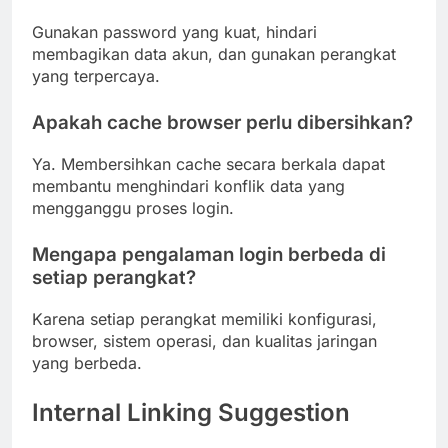
Gunakan password yang kuat, hindari
membagikan data akun, dan gunakan perangkat
yang terpercaya.
Apakah cache browser perlu dibersihkan?
Ya. Membersihkan cache secara berkala dapat
membantu menghindari konflik data yang
mengganggu proses login.
Mengapa pengalaman login berbeda di
setiap perangkat?
Karena setiap perangkat memiliki konfigurasi,
browser, sistem operasi, dan kualitas jaringan
yang berbeda.
Internal Linking Suggestion