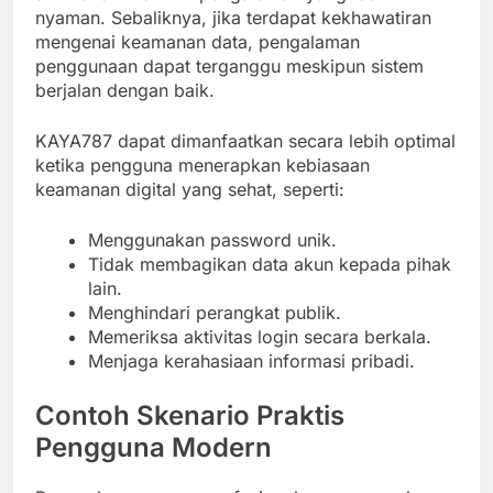
nyaman. Sebaliknya, jika terdapat kekhawatiran
mengenai keamanan data, pengalaman
penggunaan dapat terganggu meskipun sistem
berjalan dengan baik.
KAYA787 dapat dimanfaatkan secara lebih optimal
ketika pengguna menerapkan kebiasaan
keamanan digital yang sehat, seperti:
Menggunakan password unik.
Tidak membagikan data akun kepada pihak
lain.
Menghindari perangkat publik.
Memeriksa aktivitas login secara berkala.
Menjaga kerahasiaan informasi pribadi.
Contoh Skenario Praktis
Pengguna Modern