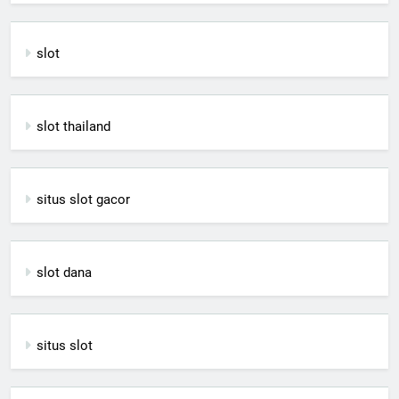
slot
slot thailand
situs slot gacor
slot dana
situs slot