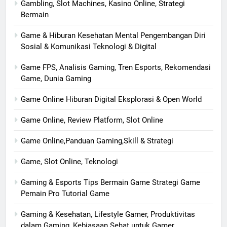
Gambling, Slot Machines, Kasino Online, Strategi
Bermain
Game & Hiburan Kesehatan Mental Pengembangan Diri
Sosial & Komunikasi Teknologi & Digital
Game FPS, Analisis Gaming, Tren Esports, Rekomendasi
Game, Dunia Gaming
Game Online Hiburan Digital Eksplorasi & Open World
Game Online, Review Platform, Slot Online
Game Online,Panduan Gaming,Skill & Strategi
Game, Slot Online, Teknologi
Gaming & Esports Tips Bermain Game Strategi Game
Pemain Pro Tutorial Game
Gaming & Kesehatan, Lifestyle Gamer, Produktivitas
dalam Gaming, Kebiasaan Sehat untuk Gamer