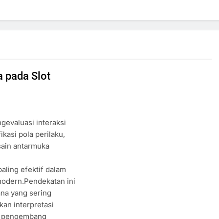
 pada Slot
evaluasi interaksi
kasi pola perilaku,
esain antarmuka
aling efektif dalam
modern.Pendekatan ini
na yang sering
kan interpretasi
n pengembang