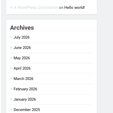
A WordPress Commenter
on
Hello world!
Archives
July 2026
June 2026
May 2026
April 2026
March 2026
February 2026
January 2026
December 2025