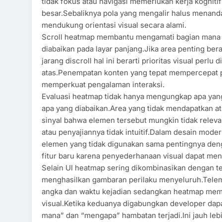
tidak fokus atau navigasi memerlukan kerja kognitif
besar.Sebaliknya pola yang mengalir halus menand
mendukung orientasi visual secara alami.
Scroll heatmap membantu mengamati bagian mana y
diabaikan pada layar panjang.Jika area penting bera
jarang discroll hal ini berarti prioritas visual perlu
atas.Penempatan konten yang tepat mempercepat
memperkuat pengalaman interaksi.
Evaluasi heatmap tidak hanya mengungkap apa yang d
apa yang diabaikan.Area yang tidak mendapatkan a
sinyal bahwa elemen tersebut mungkin tidak relevan
atau penyajiannya tidak intuitif.Dalam desain mod
elemen yang tidak digunakan sama pentingnya d
fitur baru karena penyederhanaan visual dapat men
Selain UI heatmap sering dikombinasikan dengan t
menghasilkan gambaran perilaku menyeluruh.Tele
angka dan waktu kejadian sedangkan heatmap mem
visual.Ketika keduanya digabungkan developer dap
mana” dan “mengapa” hambatan terjadi.Ini jauh lebi