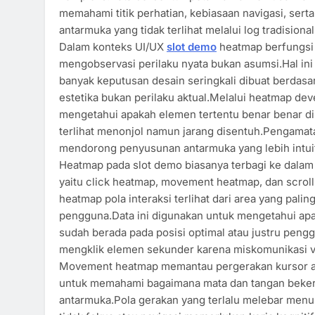
memahami titik perhatian, kebiasaan navigasi, sert
antarmuka yang tidak terlihat melalui log tradisional
Dalam konteks UI/UX
slot demo
heatmap berfungsi 
mengobservasi perilaku nyata bukan asumsi.Hal ini
banyak keputusan desain seringkali dibuat berdasa
estetika bukan perilaku aktual.Melalui heatmap dev
mengetahui apakah elemen tertentu benar benar di
terlihat menonjol namun jarang disentuh.Pengamata
mendorong penyusunan antarmuka yang lebih intuit
Heatmap pada slot demo biasanya terbagi ke dalam 
yaitu click heatmap, movement heatmap, dan scroll
heatmap pola interaksi terlihat dari area yang paling
pengguna.Data ini digunakan untuk mengetahui ap
sudah berada pada posisi optimal atau justru pen
mengklik elemen sekunder karena miskomunikasi v
Movement heatmap memantau pergerakan kursor a
untuk memahami bagaimana mata dan tangan beker
antarmuka.Pola gerakan yang terlalu melebar menun