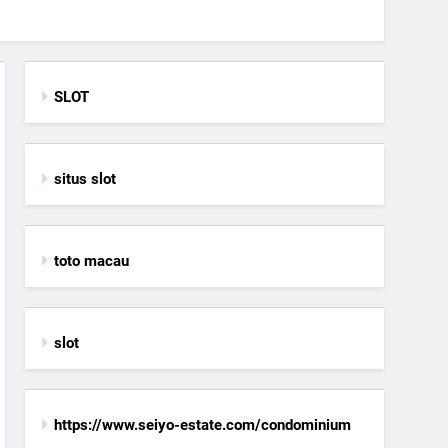
SLOT
situs slot
toto macau
slot
https://www.seiyo-estate.com/condominium