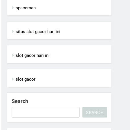
spaceman
situs slot gacor hari ini
slot gacor hari ini
slot gacor
Search
SEARCH