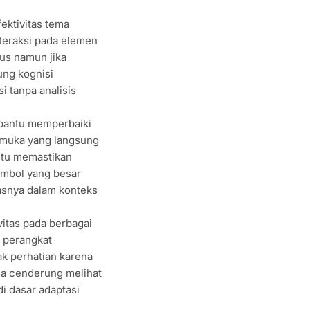
ektivitas tema
teraksi pada elemen
kus namun jika
ung kognisi
i tanpa analisis
bantu memperbaiki
rmuka yang langsung
ntu memastikan
tombol yang besar
itasnya dalam konteks
itas pada berbagai
i perangkat
ak perhatian karena
a cenderung melihat
i dasar adaptasi