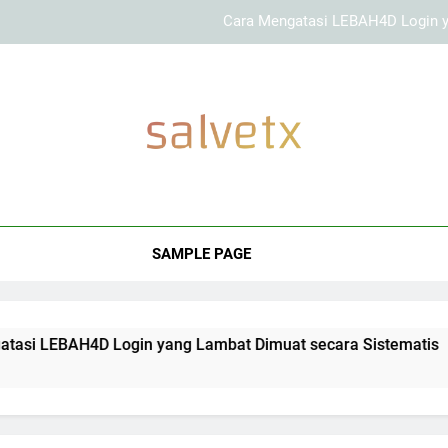
Cara Mengatasi LEBAH4D Login y
Cara Mengatasi Halaman Login KAYA78
Panduan Menghindari Penyimpanan Kata Sandi d
Cara Mengatasi EDWINSLOT Logi
ve TX
Cara Mengatasi LEBAH4D Login y
Produk Kesehatan Dan Terapi Berkualitas Di Salve TX. Solusi 
Cara Mengatasi Halaman Login KAYA78
SAMPLE PAGE
Panduan Menghindari Penyimpanan Kata Sandi d
D Login yang Lambat Dimuat secara Sistematis
Cara M
2 Weeks