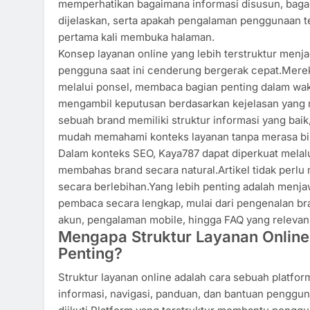
memperhatikan bagaimana informasi disusun, baga
dijelaskan, serta apakah pengalaman penggunaan te
pertama kali membuka halaman.
Konsep layanan online yang lebih terstruktur menja
pengguna saat ini cenderung bergerak cepat.Mere
melalui ponsel, membaca bagian penting dalam wakt
mengambil keputusan berdasarkan kejelasan yang
sebuah brand memiliki struktur informasi yang bai
mudah memahami konteks layanan tanpa merasa b
Dalam konteks SEO, Kaya787 dapat diperkuat melalu
membahas brand secara natural.Artikel tidak perl
secara berlebihan.Yang lebih penting adalah menj
pembaca secara lengkap, mulai dari pengenalan br
akun, pengalaman mobile, hingga FAQ yang relevan
Mengapa Struktur Layanan Online
Penting?
Struktur layanan online adalah cara sebuah platf
informasi, navigasi, panduan, dan bantuan penggu