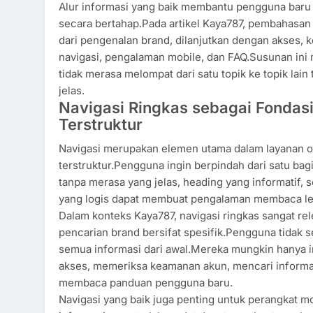
Alur informasi yang baik membantu pengguna bar
secara bertahap.Pada artikel Kaya787, pembahasan
dari pengenalan brand, dilanjutkan dengan akses, 
navigasi, pengalaman mobile, dan FAQ.Susunan in
tidak merasa melompat dari satu topik ke topik lai
jelas.
Navigasi Ringkas sebagai Fondas
Terstruktur
Navigasi merupakan elemen utama dalam layanan o
terstruktur.Pengguna ingin berpindah dari satu bagi
tanpa merasa yang jelas, heading yang informatif, 
yang logis dapat membuat pengalaman membaca leb
Dalam konteks Kaya787, navigasi ringkas sangat re
pencarian brand bersifat spesifik.Pengguna tidak 
semua informasi dari awal.Mereka mungkin hanya
akses, memeriksa keamanan akun, mencari informas
membaca panduan pengguna baru.
Navigasi yang baik juga penting untuk perangkat mob