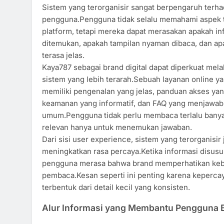
Sistem yang terorganisir sangat berpengaruh ter
pengguna.Pengguna tidak selalu memahami aspek t
platform, tetapi mereka dapat merasakan apakah i
ditemukan, apakah tampilan nyaman dibaca, dan a
terasa jelas.
Kaya787 sebagai brand digital dapat diperkuat mel
sistem yang lebih terarah.Sebuah layanan online y
memiliki pengenalan yang jelas, panduan akses ya
keamanan yang informatif, dan FAQ yang menjawab
umum.Pengguna tidak perlu membaca terlalu banya
relevan hanya untuk menemukan jawaban.
Dari sisi user experience, sistem yang terorganisi
meningkatkan rasa percaya.Ketika informasi disusu
pengguna merasa bahwa brand memperhatikan ke
pembaca.Kesan seperti ini penting karena kepercay
terbentuk dari detail kecil yang konsisten.
Alur Informasi yang Membantu Pengguna 