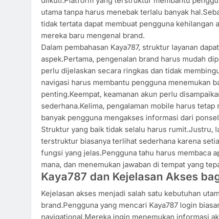
diikuti.Platform yang terstruktur membantu peng
utama tanpa harus menebak terlalu banyak hal.Seba
tidak tertata dapat membuat pengguna kehilangan ar
mereka baru mengenal brand.
Dalam pembahasan Kaya787, struktur layanan dapat 
aspek.Pertama, pengenalan brand harus mudah dip
perlu dijelaskan secara ringkas dan tidak membing
navigasi harus membantu pengguna menemukan b
penting.Keempat, keamanan akun perlu disampaik
sederhana.Kelima, pengalaman mobile harus tetap
banyak pengguna mengakses informasi dari ponsel
Struktur yang baik tidak selalu harus rumit.Justru, 
terstruktur biasanya terlihat sederhana karena seti
fungsi yang jelas.Pengguna tahu harus membaca 
mana, dan menemukan jawaban di tempat yang tepa
Kaya787 dan Kejelasan Akses ba
Kejelasan akses menjadi salah satu kebutuhan uta
brand.Pengguna yang mencari Kaya787 login biasan
navigational.Mereka ingin menemukan informasi ak