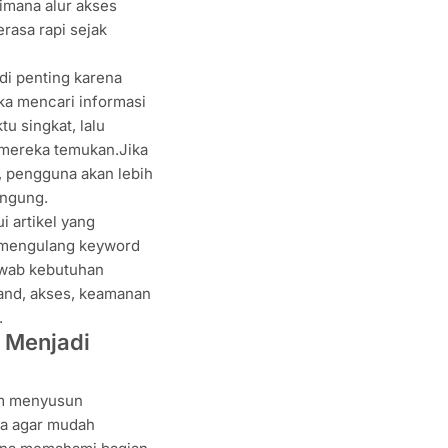
imana alur akses
rasa rapi sejak
di penting karena
ka mencari informasi
u singkat, lalu
 mereka temukan.Jika
k, pengguna akan lebih
ingung.
i artikel yang
u mengulang keyword
awab kebutuhan
and, akses, keamanan
.
 Menjadi
orm menyusun
na agar mudah