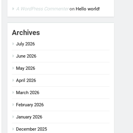
A WordPress Commenter
on
Hello world!
Archives
July 2026
June 2026
May 2026
April 2026
March 2026
February 2026
January 2026
December 2025