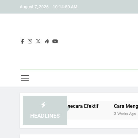
Skip
August 7, 2026
10:14:51 AM
to
content
Sal
Dapatkan 
 Lambat Dimuat secara Efektif
Cara Mengatasi LEBAH4
2 Weeks Ago
HEADLINES