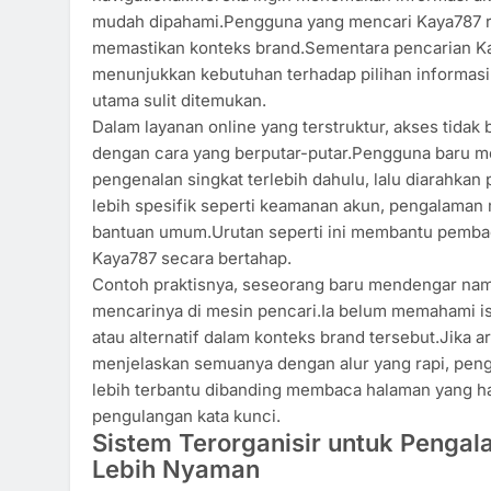
mudah dipahami.Pengguna yang mencari Kaya787 r
memastikan konteks brand.Sementara pencarian Kay
menunjukkan kebutuhan terhadap pilihan informasi
utama sulit ditemukan.
Dalam layanan online yang terstruktur, akses tidak 
dengan cara yang berputar-putar.Pengguna baru 
pengenalan singkat terlebih dahulu, lalu diarahkan
lebih spesifik seperti keamanan akun, pengalaman m
bantuan umum.Urutan seperti ini membantu pemb
Kaya787 secara bertahap.
Contoh praktisnya, seseorang baru mendengar na
mencarinya di mesin pencari.Ia belum memahami isti
atau alternatif dalam konteks brand tersebut.Jika a
menjelaskan semuanya dengan alur yang rapi, pen
lebih terbantu dibanding membaca halaman yang ha
pengulangan kata kunci.
Sistem Terorganisir untuk Penga
Lebih Nyaman