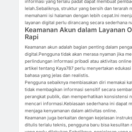
informasi yang terlalu padat dapat membuat pemba
lelah.Sebaliknya, struktur yang bersih dan terara
memahami isi halaman dengan lebih cepat.Ini menj
layanan digital perlu dirancang secara sederhana n
Keamanan Akun dalam Layanan O
Rapi
Keamanan akun adalah bagian penting dalam peng
digital.Pengguna tidak akan merasa nyaman jika me
perlindungan informasi pribadi atau aktivitas onlin
artikel tentang Kaya787 perlu menyertakan eduka
bahasa yang jelas dan realistis.
Pengguna sebaiknya membiasakan diri memakai kat
tidak membagikan informasi sensitif secara semba
perangkat publik, dan memperhatikan konsistensi 
mencari informasi.Kebiasaan sederhana ini dapat
menjaga kenyamanan dalam aktivitas online.
Keamanan juga berkaitan dengan kejelasan instruks
ditulis terlalu teknis, pengguna baru bisa kesulit
yang perlu dilakukan.Sebaliknya, penjelasan yang 