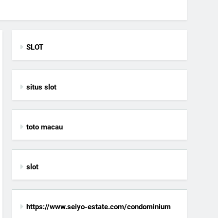
SLOT
situs slot
toto macau
slot
https://www.seiyo-estate.com/condominium