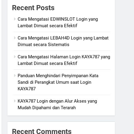
Recent Posts
Cara Mengatasi EDWINSLOT Login yang
Lambat Dimuat secara Efektif
Cara Mengatasi LEBAH4D Login yang Lambat
Dimuat secara Sistematis
Cara Mengatasi Halaman Login KAYA787 yang
Lambat Dimuat secara Efektif
Panduan Menghindari Penyimpanan Kata
Sandi di Perangkat Umum saat Login
KAYA787
KAYA787 Login dengan Alur Akses yang
Mudah Dipahami dan Terarah
Recent Comments