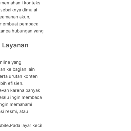
u memahami konteks
 sebaiknya dimulai
keamanan akun,
i membuat pembaca
n tanpa hubungan yang
i Layanan
nline yang
an ke bagian lain
serta urutan konten
ih efisien.
levan karena banyak
selalu ingin membaca
 ingin memahami
i resmi, atau
ile.Pada layar kecil,