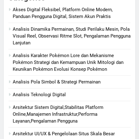
Akses Digital Fleksibel, Platform Online Modern,
Panduan Pengguna Digital, Sistem Akun Praktis
Analisis Dinamika Permainan, Studi Perilaku Mesin, Pola
Visual Reel, Observasi Ritme Slot, Pengalaman Pengguna
Lanjutan
Analisis Karakter Pokémon Lore dan Mekanisme
Pokémon Strategi dan Kemampuan Unik Mitologi dan
Keunikan Pokémon Evolusi Konsep Pokémon
Analisis Pola Simbol & Strategi Permainan
Analisis Teknologi Digital
Arsitektur Sistem Digital,Stabilitas Platform
Online,Manajemen Infrastruktur,Performa
Layanan,Pengalaman Pengguna
Arsitektur UI/UX & Pengelolaan Situs Skala Besar