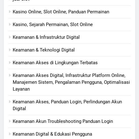
Kasino Online, Slot Online, Panduan Permainan
Kasino, Sejarah Permainan, Slot Online
Keamanan & Infrastruktur Digital
Keamanan & Teknologi Digital
Keamanan Akses di Lingkungan Terbatas
Keamanan Akses Digital, Infrastruktur Platform Online,
Manajemen Sistem, Pengalaman Pengguna, Optimalisasi
Layanan
Keamanan Akses, Panduan Login, Perlindungan Akun
Digital
Keamanan Akun Troubleshooting Panduan Login
Keamanan Digital & Edukasi Pengguna