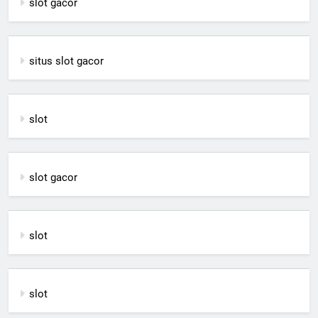
slot gacor
situs slot gacor
slot
slot gacor
slot
slot