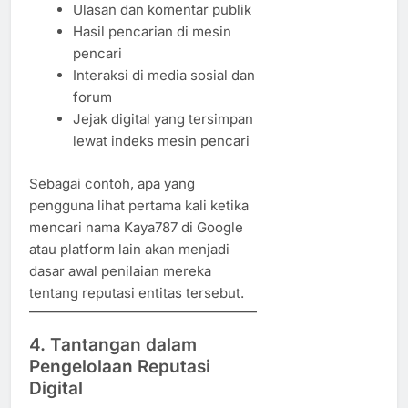
Ulasan dan komentar publik
Hasil pencarian di mesin
pencari
Interaksi di media sosial dan
forum
Jejak digital yang tersimpan
lewat indeks mesin pencari
Sebagai contoh, apa yang
pengguna lihat pertama kali ketika
mencari nama Kaya787 di Google
atau platform lain akan menjadi
dasar awal penilaian mereka
tentang reputasi entitas tersebut.
4. Tantangan dalam
Pengelolaan Reputasi
Digital