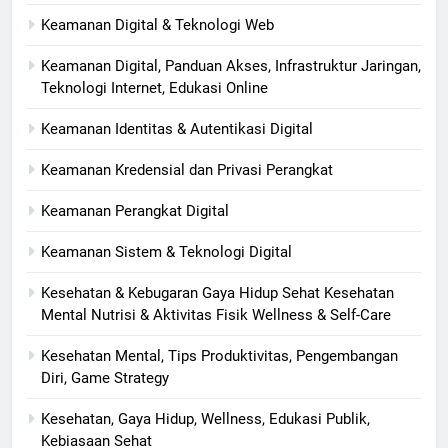
Keamanan Digital & Teknologi Web
Keamanan Digital, Panduan Akses, Infrastruktur Jaringan,
Teknologi Internet, Edukasi Online
Keamanan Identitas & Autentikasi Digital
Keamanan Kredensial dan Privasi Perangkat
Keamanan Perangkat Digital
Keamanan Sistem & Teknologi Digital
Kesehatan & Kebugaran Gaya Hidup Sehat Kesehatan
Mental Nutrisi & Aktivitas Fisik Wellness & Self-Care
Kesehatan Mental, Tips Produktivitas, Pengembangan
Diri, Game Strategy
Kesehatan, Gaya Hidup, Wellness, Edukasi Publik,
Kebiasaan Sehat