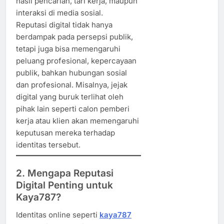
hasil pencarian, tari kerja, maupun
interaksi di media sosial.
Reputasi digital tidak hanya
berdampak pada persepsi publik,
tetapi juga bisa memengaruhi
peluang profesional, kepercayaan
publik, bahkan hubungan sosial
dan profesional. Misalnya, jejak
digital yang buruk terlihat oleh
pihak lain seperti calon pemberi
kerja atau klien akan memengaruhi
keputusan mereka terhadap
identitas tersebut.
2. Mengapa Reputasi
Digital Penting untuk
Kaya787?
Identitas online seperti
kaya787