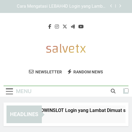
Skip
Cara Mengatasi Halaman Login KAYA787 yang
to
Lambat Dimuat secara Efektif
content
Panduan Menghindari Penyimpanan Kata Sandi di
Perangkat Umum saat Login KAYA787
Cara Mengatasi EDWINSLOT Login yang Lambat
Dimuat secara Efektif
Cara Mengatasi LEBAH4D Login yang Lambat
Dimuat secara Sistematis
Cara Mengatasi Halaman Login KAYA787 yang
Lambat Dimuat secara Efektif
Salve TX
Dapatkan Produk Kesehatan Dan Terapi
Panduan Menghindari Penyimpanan Kata Sandi di
NEWSLETTER
RANDOM NEWS
Perangkat Umum saat Login KAYA787
Berkualitas Di Salve TX. Solusi Untuk
Kesejahteraan Dan Kesehatan Anda.
MENU
ara Mengatasi EDWINSLOT Login yang Lambat Dimuat secara 
HEADLINES
 Weeks Ago