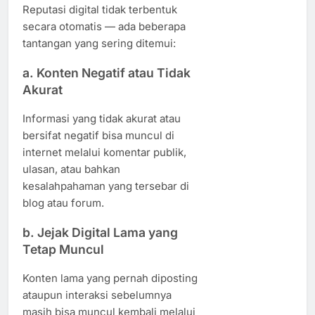
Reputasi digital tidak terbentuk
secara otomatis — ada beberapa
tantangan yang sering ditemui:
a. Konten Negatif atau Tidak
Akurat
Informasi yang tidak akurat atau
bersifat negatif bisa muncul di
internet melalui komentar publik,
ulasan, atau bahkan
kesalahpahaman yang tersebar di
blog atau forum.
b. Jejak Digital Lama yang
Tetap Muncul
Konten lama yang pernah diposting
ataupun interaksi sebelumnya
masih bisa muncul kembali melalui