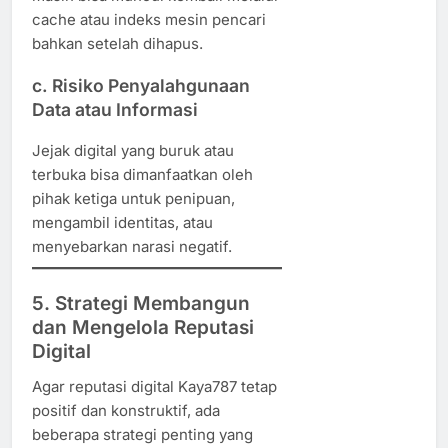
cache atau indeks mesin pencari
bahkan setelah dihapus.
c. Risiko Penyalahgunaan
Data atau Informasi
Jejak digital yang buruk atau
terbuka bisa dimanfaatkan oleh
pihak ketiga untuk penipuan,
mengambil identitas, atau
menyebarkan narasi negatif.
5. Strategi Membangun
dan Mengelola Reputasi
Digital
Agar reputasi digital Kaya787 tetap
positif dan konstruktif, ada
beberapa strategi penting yang