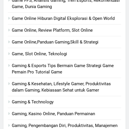
Game FPS, Analisis Gaming, Tren Esports, Rekomendasi
Game, Dunia Gaming
Game Online Hiburan Digital Eksplorasi & Open World
Game Online, Review Platform, Slot Online
Game Online,Panduan Gaming,Skill & Strategi
Game, Slot Online, Teknologi
Gaming & Esports Tips Bermain Game Strategi Game
Pemain Pro Tutorial Game
Gaming & Kesehatan, Lifestyle Gamer, Produktivitas
dalam Gaming, Kebiasaan Sehat untuk Gamer
Gaming & Technology
Gaming, Kasino Online, Panduan Permainan
Gaming, Pengembangan Diri, Produktivitas, Manajemen