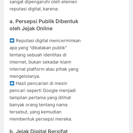
sangat dipengaruhi oleh elemen
reputasi digital, karena:
a. Persepsi Publik Dibentuk
oleh Jejak Online
Reputasi digital mencerminkan
apa yang “dikatakan publik”
tentang sebuah identitas di
internet, bukan sekadar klaim
internal platform atau pihak yang
mengelolanya.
Hasil pencarian di mesin
pencari seperti Google menjadi
tampilan pertama yang dilihat
banyak orang tentang nama
tersebut, yang kemudian
membentuk persepsi mereka.
b. Jejak Digital Bersifat