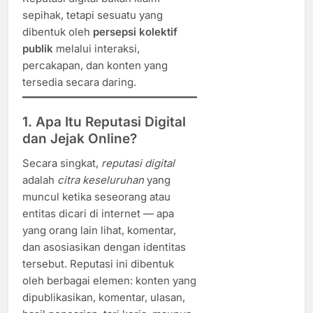
sepihak, tetapi sesuatu yang
dibentuk oleh
persepsi kolektif
publik
melalui interaksi,
percakapan, dan konten yang
tersedia secara daring.
1. Apa Itu Reputasi Digital
dan Jejak Online?
Secara singkat,
reputasi digital
adalah
citra keseluruhan
yang
muncul ketika seseorang atau
entitas dicari di internet — apa
yang orang lain lihat, komentar,
dan asosiasikan dengan identitas
tersebut. Reputasi ini dibentuk
oleh berbagai elemen: konten yang
dipublikasikan, komentar, ulasan,