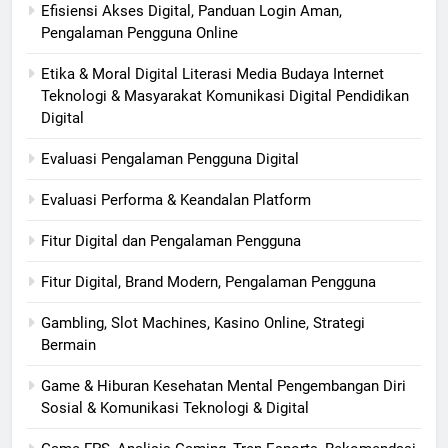
Efisiensi Akses Digital, Panduan Login Aman,
Pengalaman Pengguna Online
Etika & Moral Digital Literasi Media Budaya Internet
Teknologi & Masyarakat Komunikasi Digital Pendidikan
Digital
Evaluasi Pengalaman Pengguna Digital
Evaluasi Performa & Keandalan Platform
Fitur Digital dan Pengalaman Pengguna
Fitur Digital, Brand Modern, Pengalaman Pengguna
Gambling, Slot Machines, Kasino Online, Strategi
Bermain
Game & Hiburan Kesehatan Mental Pengembangan Diri
Sosial & Komunikasi Teknologi & Digital