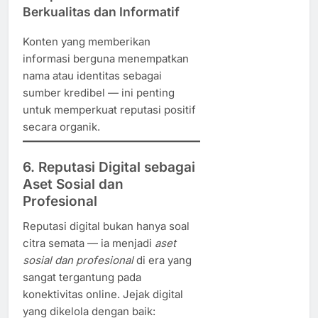
Berkualitas dan Informatif
Konten yang memberikan
informasi berguna menempatkan
nama atau identitas sebagai
sumber kredibel — ini penting
untuk memperkuat reputasi positif
secara organik.
6. Reputasi Digital sebagai
Aset Sosial dan
Profesional
Reputasi digital bukan hanya soal
citra semata — ia menjadi
aset
sosial dan profesional
di era yang
sangat tergantung pada
konektivitas online. Jejak digital
yang dikelola dengan baik: