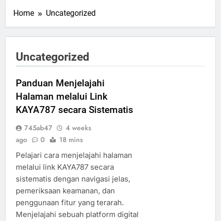
Home
Uncategorized
Uncategorized
Panduan Menjelajahi
Halaman melalui Link
KAYA787 secara Sistematis
745ab47
4 weeks
ago
0
18 mins
Pelajari cara menjelajahi halaman
melalui link KAYA787 secara
sistematis dengan navigasi jelas,
pemeriksaan keamanan, dan
penggunaan fitur yang terarah.
Menjelajahi sebuah platform digital