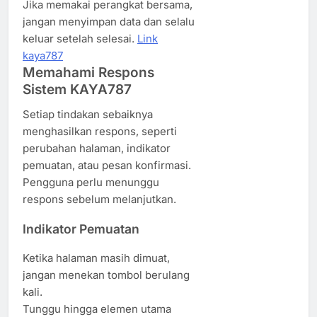
Jika memakai perangkat bersama,
jangan menyimpan data dan selalu
keluar setelah selesai.
Link
kaya787
Memahami Respons
Sistem KAYA787
Setiap tindakan sebaiknya
menghasilkan respons, seperti
perubahan halaman, indikator
pemuatan, atau pesan konfirmasi.
Pengguna perlu menunggu
respons sebelum melanjutkan.
Indikator Pemuatan
Ketika halaman masih dimuat,
jangan menekan tombol berulang
kali.
Tunggu hingga elemen utama