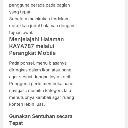
pengguna berada pada bagian
yang tepat.
Sebelum melakukan tindakan,
cocokkan judul halaman dengan
tujuan awal.
Menjelajahi Halaman
KAYA787 melalui
Perangkat Mobile
Pada ponsel, menu biasanya
diringkas dalam ikon atau panel
agar sesuai dengan layar kecil.
Pengguna perlu membuka panel
navigasi, memilih kategori, lalu
menutupnya kembali agar ruang
konten lebih luas.
Gunakan Sentuhan secara
Tepat