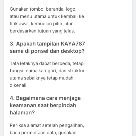
Gunakan tombol beranda, logo,
atau menu utama untuk kembali ke
titik awal, kemudian pilih jalur
berdasarkan tujuan yang jelas.
3. Apakah tampilan KAYA787
sama di ponsel dan desktop?
Tata letaknya dapat berbeda, tetapi
fungsi, nama kategori, dan struktur
utama sebaiknya tetap mudah
dikenali.
4. Bagaimana cara menjaga
keamanan saat berpindah
halaman?
Periksa alamat setelah pengalihan,
baca permintaan data, gunakan