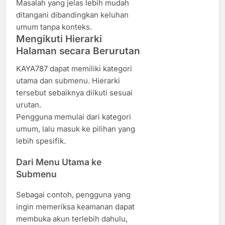
Masalah yang jelas lebih mudah
ditangani dibandingkan keluhan
umum tanpa konteks.
Mengikuti Hierarki
Halaman secara Berurutan
KAYA787 dapat memiliki kategori
utama dan submenu. Hierarki
tersebut sebaiknya diikuti sesuai
urutan.
Pengguna memulai dari kategori
umum, lalu masuk ke pilihan yang
lebih spesifik.
Dari Menu Utama ke
Submenu
Sebagai contoh, pengguna yang
ingin memeriksa keamanan dapat
membuka akun terlebih dahulu,