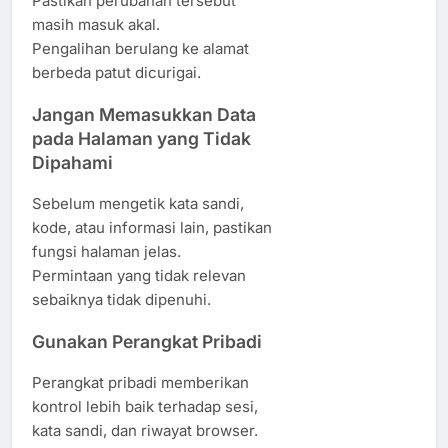
Pastikan perubahan tersebut
masih masuk akal.
Pengalihan berulang ke alamat
berbeda patut dicurigai.
Jangan Memasukkan Data
pada Halaman yang Tidak
Dipahami
Sebelum mengetik kata sandi,
kode, atau informasi lain, pastikan
fungsi halaman jelas.
Permintaan yang tidak relevan
sebaiknya tidak dipenuhi.
Gunakan Perangkat Pribadi
Perangkat pribadi memberikan
kontrol lebih baik terhadap sesi,
kata sandi, dan riwayat browser.