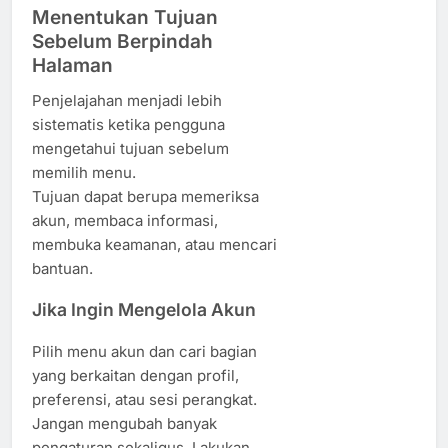
Menentukan Tujuan
Sebelum Berpindah
Halaman
Penjelajahan menjadi lebih
sistematis ketika pengguna
mengetahui tujuan sebelum
memilih menu.
Tujuan dapat berupa memeriksa
akun, membaca informasi,
membuka keamanan, atau mencari
bantuan.
Jika Ingin Mengelola Akun
Pilih menu akun dan cari bagian
yang berkaitan dengan profil,
preferensi, atau sesi perangkat.
Jangan mengubah banyak
pengaturan sekaligus. Lakukan