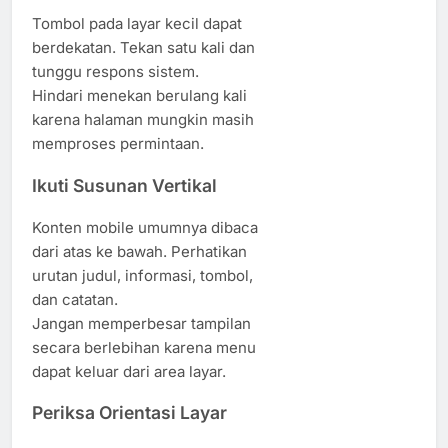
Tombol pada layar kecil dapat
berdekatan. Tekan satu kali dan
tunggu respons sistem.
Hindari menekan berulang kali
karena halaman mungkin masih
memproses permintaan.
Ikuti Susunan Vertikal
Konten mobile umumnya dibaca
dari atas ke bawah. Perhatikan
urutan judul, informasi, tombol,
dan catatan.
Jangan memperbesar tampilan
secara berlebihan karena menu
dapat keluar dari area layar.
Periksa Orientasi Layar