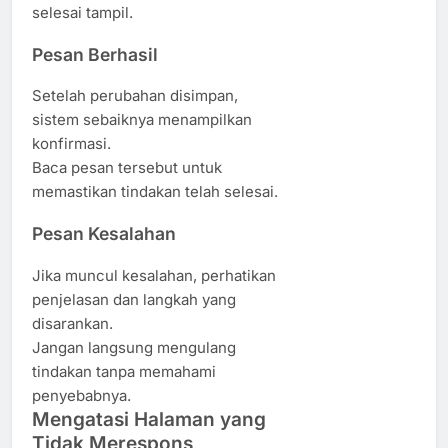
selesai tampil.
Pesan Berhasil
Setelah perubahan disimpan,
sistem sebaiknya menampilkan
konfirmasi.
Baca pesan tersebut untuk
memastikan tindakan telah selesai.
Pesan Kesalahan
Jika muncul kesalahan, perhatikan
penjelasan dan langkah yang
disarankan.
Jangan langsung mengulang
tindakan tanpa memahami
penyebabnya.
Mengatasi Halaman yang
Tidak Merespons