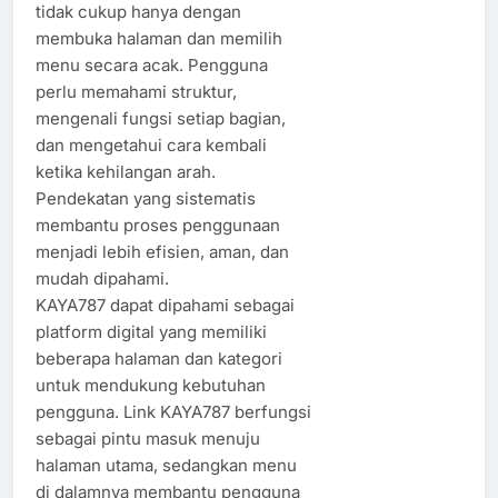
tidak cukup hanya dengan
membuka halaman dan memilih
menu secara acak. Pengguna
perlu memahami struktur,
mengenali fungsi setiap bagian,
dan mengetahui cara kembali
ketika kehilangan arah.
Pendekatan yang sistematis
membantu proses penggunaan
menjadi lebih efisien, aman, dan
mudah dipahami.
KAYA787 dapat dipahami sebagai
platform digital yang memiliki
beberapa halaman dan kategori
untuk mendukung kebutuhan
pengguna. Link KAYA787 berfungsi
sebagai pintu masuk menuju
halaman utama, sedangkan menu
di dalamnya membantu pengguna