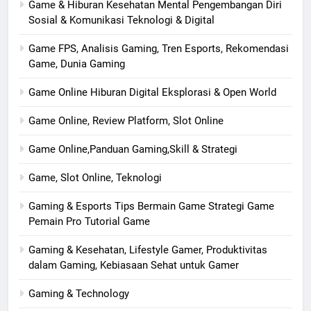
Game & Hiburan Kesehatan Mental Pengembangan Diri
Sosial & Komunikasi Teknologi & Digital
Game FPS, Analisis Gaming, Tren Esports, Rekomendasi
Game, Dunia Gaming
Game Online Hiburan Digital Eksplorasi & Open World
Game Online, Review Platform, Slot Online
Game Online,Panduan Gaming,Skill & Strategi
Game, Slot Online, Teknologi
Gaming & Esports Tips Bermain Game Strategi Game
Pemain Pro Tutorial Game
Gaming & Kesehatan, Lifestyle Gamer, Produktivitas
dalam Gaming, Kebiasaan Sehat untuk Gamer
Gaming & Technology