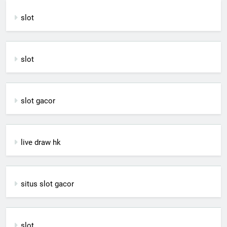
slot
slot
slot gacor
live draw hk
situs slot gacor
slot