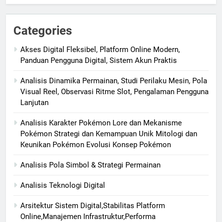
Categories
Akses Digital Fleksibel, Platform Online Modern,
Panduan Pengguna Digital, Sistem Akun Praktis
Analisis Dinamika Permainan, Studi Perilaku Mesin, Pola
Visual Reel, Observasi Ritme Slot, Pengalaman Pengguna
Lanjutan
Analisis Karakter Pokémon Lore dan Mekanisme
Pokémon Strategi dan Kemampuan Unik Mitologi dan
Keunikan Pokémon Evolusi Konsep Pokémon
Analisis Pola Simbol & Strategi Permainan
Analisis Teknologi Digital
Arsitektur Sistem Digital,Stabilitas Platform
Online,Manajemen Infrastruktur,Performa