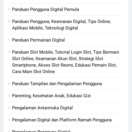
Panduan Pengguna Digital Pemula
Panduan Pengguna, Keamanan Digital, Tips Online,
Aplikasi Mobile, Teknologi Digital
Panduan Permainan Digital
Panduan Slot Mobile, Tutorial Login Slot, Tips Bermain
Slot Online, Keamanan Akun Slot, Strategi Slot
Smartphone, Akses Slot Resmi, Edukasi Pemain Slot,
Cara Main Slot Online
Panduan Tampilan dan Pengalaman Pengguna
Parenting, Kesehatan Anak, Edukasi Gizi
Pengalaman Antarmuka Digital
Pengalaman Digital dan Platform Ramah Pengguna