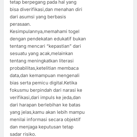
tetap berpegang pada hal yang
bisa diverifikasi,dan menahan diri
dari asumsi yang berbasis
perasaan.
Kesimpulannya,memahami togel
dengan pendekatan edukatif bukan
tentang mencari “kepastian” dari
sesuatu yang acak,melainkan
tentang meningkatkan literasi
probabilitas,ketelitian membaca
data,dan kemampuan mengenali
bias serta pemicu digital.Ketika
fokusmu berpindah dari narasi ke
verifikasi,dari impuls ke jeda,dan
dari harapan berlebihan ke batas
yang jelas,kamu akan lebih mampu
menilai informasi secara objektif
dan menjaga keputusan tetap
sadar risiko.