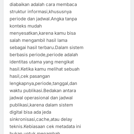
diabaikan adalah cara membaca
struktur informasi,khususnya
periode dan jadwal.Angka tanpa
konteks mudah
menyesatkan,karena kamu bisa
salah mengambil hasil lama
sebagai hasil terbaru.Dalam sistem
berbasis periode,periode adalah
identitas utama yang mengikat
hasil.Ketika kamu melihat sebuah
hasil,cek pasangan
lengkapnya,periode,tanggal,dan
waktu publikasi.Bedakan antara
jadwal operasional dan jadwal
publikasi,karena dalam sistem
digital bisa ada jeda
sinkronisasi,cache,atau delay
teknis.Kebiasaan cek metadata ini
bukan untuk menambah