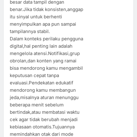
besar data tampil dengan
benar.Jika tidak konsisten,anggap
itu sinyal untuk berhenti
menyimpulkan apa pun sampai
tampilannya stabil.
Dalam konteks perilaku pengguna
digital,hal penting lain adalah
mengelola atensi.Notifikasi,grup
obrolan,dan konten yang ramai
bisa mendorong kamu mengambil
keputusan cepat tanpa
evaluasi.Pendekatan edukatif
mendorong kamu membangun
jeda,misalnya aturan menunggu
beberapa menit sebelum
bertindak,atau membatasi waktu
cek agar tidak berubah menjadi
kebiasaan otomatis.Tujuannya
memindahkan otak dari mode