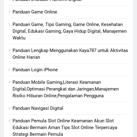
Panduan Game Online
Panduan Game, Tips Gaming, Game Online, Kesehatan
Digital, Edukasi Gaming, Gaya Hidup Digital, Manajemen
Waktu
Panduan Lengkap Menggunakan Kaya787 untuk Aktivitas
Online Harian
Panduan Login iPhone
Panduan Mobile Gaming,Literasi Keamanan
Digital,Optimasi Perangkat dan Jaringan,Manajemen
Risiko Hiburan Online,Pengalaman Pengguna
Panduan Navigasi Digital
Panduan Pemula Slot Online Keamanan Akun Slot
Edukasi Bermain Aman Tips Slot Online Terpercaya
Strategi Bermain Pemula