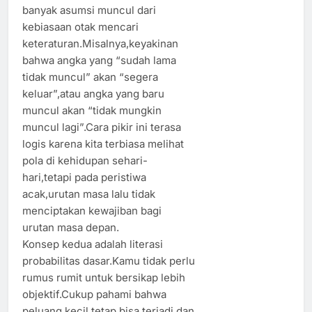
banyak asumsi muncul dari
kebiasaan otak mencari
keteraturan.Misalnya,keyakinan
bahwa angka yang “sudah lama
tidak muncul” akan “segera
keluar”,atau angka yang baru
muncul akan “tidak mungkin
muncul lagi”.Cara pikir ini terasa
logis karena kita terbiasa melihat
pola di kehidupan sehari-
hari,tetapi pada peristiwa
acak,urutan masa lalu tidak
menciptakan kewajiban bagi
urutan masa depan.
Konsep kedua adalah literasi
probabilitas dasar.Kamu tidak perlu
rumus rumit untuk bersikap lebih
objektif.Cukup pahami bahwa
peluang kecil tetap bisa terjadi,dan