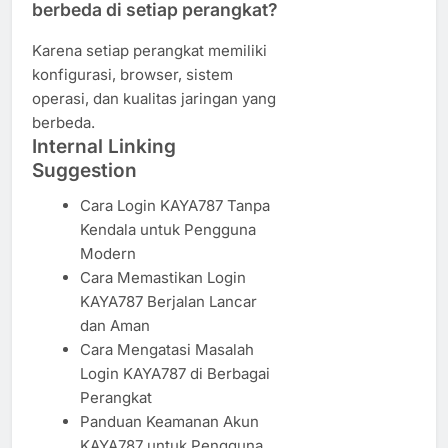
berbeda di setiap perangkat?
Karena setiap perangkat memiliki
konfigurasi, browser, sistem
operasi, dan kualitas jaringan yang
berbeda.
Internal Linking
Suggestion
Cara Login KAYA787 Tanpa
Kendala untuk Pengguna
Modern
Cara Memastikan Login
KAYA787 Berjalan Lancar
dan Aman
Cara Mengatasi Masalah
Login KAYA787 di Berbagai
Perangkat
Panduan Keamanan Akun
KAYA787 untuk Pengguna