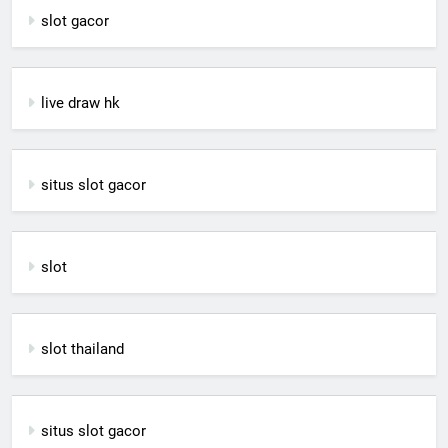
slot gacor
live draw hk
situs slot gacor
slot
slot thailand
situs slot gacor