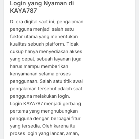
Login yang Nyaman di
KAYA787
Di era digital saat ini, pengalaman
pengguna menjadi salah satu
faktor utama yang menentukan
kualitas sebuah platform. Tidak
cukup hanya menyediakan akses
yang cepat, sebuah layanan juga
harus mampu memberikan
kenyamanan selama proses
penggunaan. Salah satu titik awal
pengalaman tersebut adalah saat
pengguna melakukan login.
Login KAYA787 menjadi gerbang
pertama yang menghubungkan
pengguna dengan berbagai fitur
yang tersedia. Oleh karena itu,
proses login yang lancar, aman,