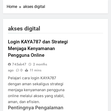
Home
akses digital
akses digital
Login KAYA787 dan Strategi
Menjaga Kenyamanan
Pengguna Online
745ab47
2 months
ago
0
11 mins
Pelajari cara login KAYA787
dengan aman sekaligus strategi
menjaga kenyamanan pengguna
online melalui akses yang stabil,
aman, dan efisien.
Pentingnya Pengalaman