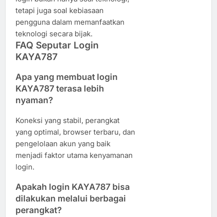
tetapi juga soal kebiasaan
pengguna dalam memanfaatkan
teknologi secara bijak.
FAQ Seputar Login
KAYA787
Apa yang membuat login
KAYA787 terasa lebih
nyaman?
Koneksi yang stabil, perangkat
yang optimal, browser terbaru, dan
pengelolaan akun yang baik
menjadi faktor utama kenyamanan
login.
Apakah login KAYA787 bisa
dilakukan melalui berbagai
perangkat?