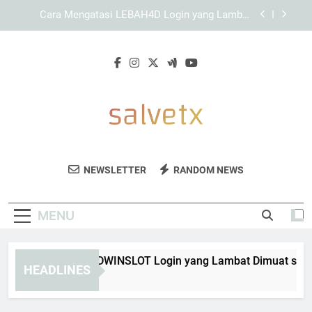
Skip
Cara Mengatasi Halaman Login KAYA787 yang
to
Lambat Dimuat secara Efektif
content
Panduan Menghindari Penyimpanan Kata Sandi di
Perangkat Umum saat Login KAYA787
Cara Mengatasi EDWINSLOT Login yang Lambat
Dimuat secara Efektif
Cara Mengatasi LEBAH4D Login yang Lambat
Dimuat secara Sistematis
Cara Mengatasi Halaman Login KAYA787 yang
Lambat Dimuat secara Efektif
Salve TX
Dapatkan Produk Kesehatan Dan Terapi
Panduan Menghindari Penyimpanan Kata Sandi di
NEWSLETTER
RANDOM NEWS
Perangkat Umum saat Login KAYA787
Berkualitas Di Salve TX. Solusi Untuk
Kesejahteraan Dan Kesehatan Anda.
MENU
ra Mengatasi EDWINSLOT Login yang Lambat Dimuat secara E
HEADLINES
Weeks Ago