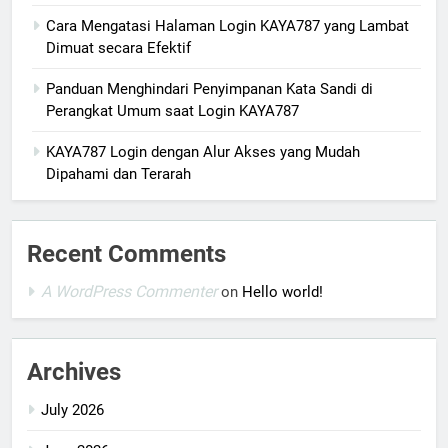
Cara Mengatasi Halaman Login KAYA787 yang Lambat
Dimuat secara Efektif
Panduan Menghindari Penyimpanan Kata Sandi di
Perangkat Umum saat Login KAYA787
KAYA787 Login dengan Alur Akses yang Mudah
Dipahami dan Terarah
Recent Comments
A WordPress Commenter
on
Hello world!
Archives
July 2026