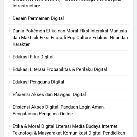
Infrastructure
Desain Permainan Digital
Dunia Pokémon Etika dan Moral Fiksi Interaksi Manusia
dan Makhluk Fiksi Filosofi Pop Culture Edukasi Nilai dan
Karakter
Edukasi Fitur Digital
Edukasi Literasi Probabilitas & Perilaku Digital
Edukasi Pengguna Digital
Efisiensi Akses dan Navigasi Digital
Efisiensi Akses Digital, Panduan Login Aman,
Pengalaman Pengguna Online
Etika & Moral Digital Literasi Media Budaya Internet
Teknologi & Masyarakat Komunikasi Digital Pendidikan