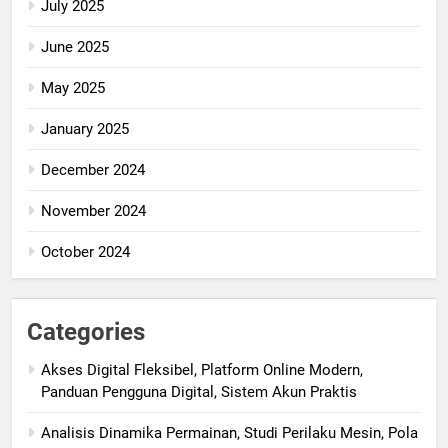
July 2025
June 2025
May 2025
January 2025
December 2024
November 2024
October 2024
Categories
Akses Digital Fleksibel, Platform Online Modern,
Panduan Pengguna Digital, Sistem Akun Praktis
Analisis Dinamika Permainan, Studi Perilaku Mesin, Pola