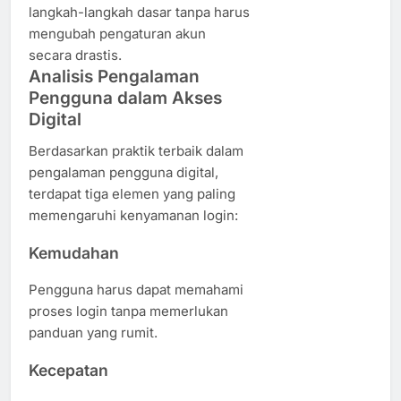
langkah-langkah dasar tanpa harus
mengubah pengaturan akun
secara drastis.
Analisis Pengalaman
Pengguna dalam Akses
Digital
Berdasarkan praktik terbaik dalam
pengalaman pengguna digital,
terdapat tiga elemen yang paling
memengaruhi kenyamanan login:
Kemudahan
Pengguna harus dapat memahami
proses login tanpa memerlukan
panduan yang rumit.
Kecepatan