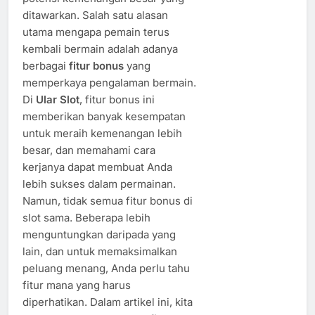
ditawarkan. Salah satu alasan
utama mengapa pemain terus
kembali bermain adalah adanya
berbagai
fitur bonus
yang
memperkaya pengalaman bermain.
Di
Ular Slot
, fitur bonus ini
memberikan banyak kesempatan
untuk meraih kemenangan lebih
besar, dan memahami cara
kerjanya dapat membuat Anda
lebih sukses dalam permainan.
Namun, tidak semua fitur bonus di
slot sama. Beberapa lebih
menguntungkan daripada yang
lain, dan untuk memaksimalkan
peluang menang, Anda perlu tahu
fitur mana yang harus
diperhatikan. Dalam artikel ini, kita