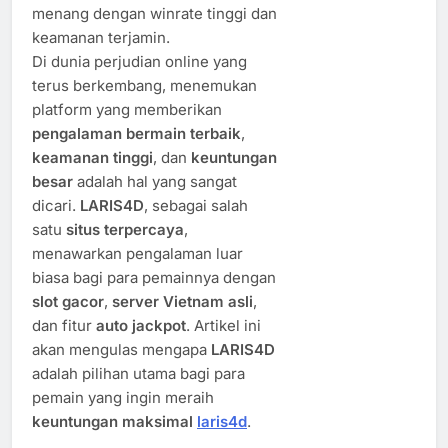
menang dengan winrate tinggi dan
keamanan terjamin.
Di dunia perjudian online yang
terus berkembang, menemukan
platform yang memberikan
pengalaman bermain terbaik
,
keamanan tinggi
, dan
keuntungan
besar
adalah hal yang sangat
dicari.
LARIS4D
, sebagai salah
satu
situs terpercaya
,
menawarkan pengalaman luar
biasa bagi para pemainnya dengan
slot gacor
,
server Vietnam asli
,
dan fitur
auto jackpot
. Artikel ini
akan mengulas mengapa
LARIS4D
adalah pilihan utama bagi para
pemain yang ingin meraih
keuntungan maksimal
laris4d
.