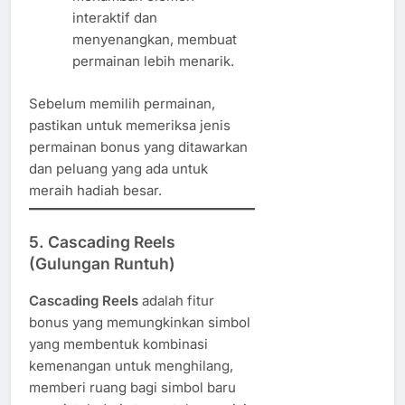
interaktif dan
menyenangkan, membuat
permainan lebih menarik.
Sebelum memilih permainan,
pastikan untuk memeriksa jenis
permainan bonus yang ditawarkan
dan peluang yang ada untuk
meraih hadiah besar.
5. Cascading Reels
(Gulungan Runtuh)
Cascading Reels
adalah fitur
bonus yang memungkinkan simbol
yang membentuk kombinasi
kemenangan untuk menghilang,
memberi ruang bagi simbol baru