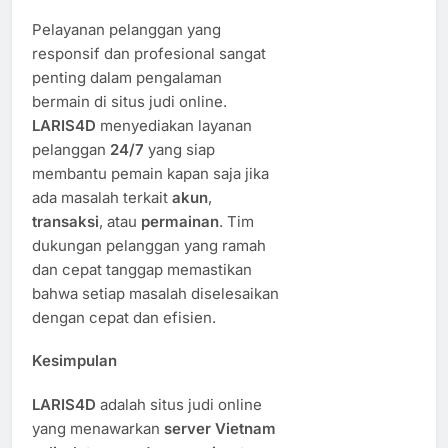
Pelayanan pelanggan yang
responsif dan profesional sangat
penting dalam pengalaman
bermain di situs judi online.
LARIS4D
menyediakan layanan
pelanggan
24/7
yang siap
membantu pemain kapan saja jika
ada masalah terkait
akun
,
transaksi
, atau
permainan
. Tim
dukungan pelanggan yang ramah
dan cepat tanggap memastikan
bahwa setiap masalah diselesaikan
dengan cepat dan efisien.
Kesimpulan
LARIS4D
adalah situs judi online
yang menawarkan
server Vietnam