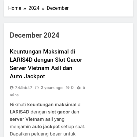
Home
2024
December
December 2024
Keuntungan Maksimal di
LARIS4D dengan Slot Gacor
Server Vietnam Asli dan
Auto Jackpot
745ab47
2 years ago
0
6
mins
Nikmati
keuntungan maksimal
di
LARIS4D
dengan
slot gacor
dan
server Vietnam asli
yang
menjamin
auto jackpot
setiap saat.
Dapatkan peluang besar untuk