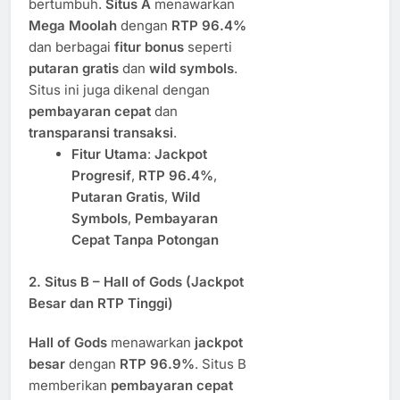
bertumbuh.
Situs A
menawarkan
Mega Moolah
dengan
RTP 96.4%
dan berbagai
fitur bonus
seperti
putaran gratis
dan
wild symbols
.
Situs ini juga dikenal dengan
pembayaran cepat
dan
transparansi transaksi
.
Fitur Utama
:
Jackpot
Progresif
,
RTP 96.4%
,
Putaran Gratis
,
Wild
Symbols
,
Pembayaran
Cepat Tanpa Potongan
2.
Situs B – Hall of Gods (Jackpot
Besar dan RTP Tinggi)
Hall of Gods
menawarkan
jackpot
besar
dengan
RTP 96.9%
. Situs B
memberikan
pembayaran cepat