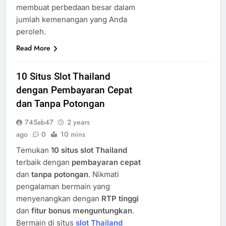
membuat perbedaan besar dalam
jumlah kemenangan yang Anda
peroleh.
Read More
10 Situs Slot Thailand
dengan Pembayaran Cepat
dan Tanpa Potongan
745ab47
2 years
ago
0
10 mins
Temukan
10 situs slot Thailand
terbaik dengan
pembayaran cepat
dan
tanpa potongan
. Nikmati
pengalaman bermain yang
menyenangkan dengan
RTP tinggi
dan
fitur bonus menguntungkan
.
Bermain di situs
slot Thailand