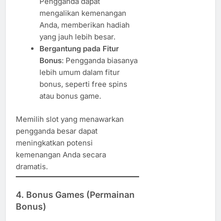
Pengganda dapat
mengalikan kemenangan
Anda, memberikan hadiah
yang jauh lebih besar.
Bergantung pada Fitur
Bonus
: Pengganda biasanya
lebih umum dalam fitur
bonus, seperti free spins
atau bonus game.
Memilih slot yang menawarkan
pengganda besar dapat
meningkatkan potensi
kemenangan Anda secara
dramatis.
4. Bonus Games (Permainan
Bonus)