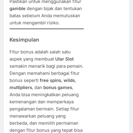
Pastikan untuk menggunakan fitur
gamble
dengan bijak dan tentukan
batas sebelum Anda memutuskan
untuk mengambil risiko.
Kesimpulan
Fitur bonus adalah salah satu
aspek yang membuat
Ular Slot
semakin menarik bagi para pemain.
Dengan memahami berbagai fitur
bonus seperti
free spins
,
wilds
,
multipliers
, dan
bonus games
,
Anda bisa meningkatkan peluang
kemenangan dan memperkaya
pengalaman bermain. Setiap fitur
menawarkan peluang yang
berbeda, dan memilih permainan
dengan fitur bonus yang tepat bisa