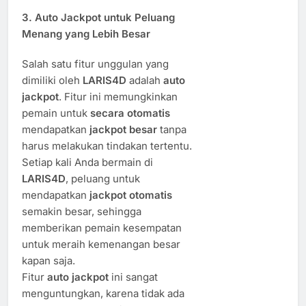
3.
Auto Jackpot untuk Peluang
Menang yang Lebih Besar
Salah satu fitur unggulan yang
dimiliki oleh
LARIS4D
adalah
auto
jackpot
. Fitur ini memungkinkan
pemain untuk
secara otomatis
mendapatkan
jackpot besar
tanpa
harus melakukan tindakan tertentu.
Setiap kali Anda bermain di
LARIS4D
, peluang untuk
mendapatkan
jackpot otomatis
semakin besar, sehingga
memberikan pemain kesempatan
untuk meraih kemenangan besar
kapan saja.
Fitur
auto jackpot
ini sangat
menguntungkan, karena tidak ada