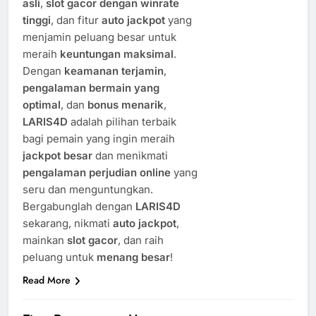
asli
,
slot gacor dengan winrate
tinggi
, dan fitur
auto jackpot
yang
menjamin peluang besar untuk
meraih
keuntungan maksimal
.
Dengan
keamanan terjamin
,
pengalaman bermain yang
optimal
, dan
bonus menarik
,
LARIS4D
adalah pilihan terbaik
bagi pemain yang ingin meraih
jackpot besar
dan menikmati
pengalaman perjudian online
yang
seru dan menguntungkan.
Bergabunglah dengan
LARIS4D
sekarang, nikmati
auto jackpot
,
mainkan
slot gacor
, dan raih
peluang untuk
menang besar
!
Read More