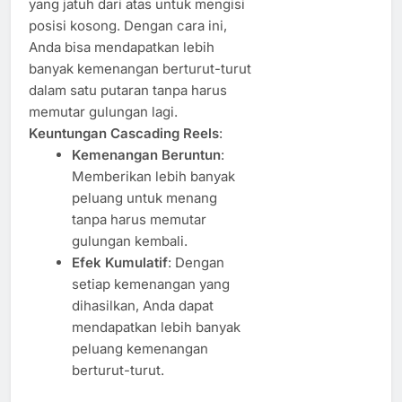
yang jatuh dari atas untuk mengisi
posisi kosong. Dengan cara ini,
Anda bisa mendapatkan lebih
banyak kemenangan berturut-turut
dalam satu putaran tanpa harus
memutar gulungan lagi.
Keuntungan Cascading Reels
:
Kemenangan Beruntun
:
Memberikan lebih banyak
peluang untuk menang
tanpa harus memutar
gulungan kembali.
Efek Kumulatif
: Dengan
setiap kemenangan yang
dihasilkan, Anda dapat
mendapatkan lebih banyak
peluang kemenangan
berturut-turut.