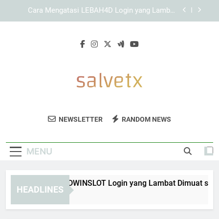
Skip
Cara Mengatasi Halaman Login KAYA787 yang
to
Lambat Dimuat secara Efektif
content
Panduan Menghindari Penyimpanan Kata Sandi di
Perangkat Umum saat Login KAYA787
Cara Mengatasi EDWINSLOT Login yang Lambat
Dimuat secara Efektif
Cara Mengatasi LEBAH4D Login yang Lambat
Dimuat secara Sistematis
Cara Mengatasi Halaman Login KAYA787 yang
Lambat Dimuat secara Efektif
Salve TX
Dapatkan Produk Kesehatan Dan Terapi
Panduan Menghindari Penyimpanan Kata Sandi di
NEWSLETTER
RANDOM NEWS
Perangkat Umum saat Login KAYA787
Berkualitas Di Salve TX. Solusi Untuk
Kesejahteraan Dan Kesehatan Anda.
MENU
ra Mengatasi EDWINSLOT Login yang Lambat Dimuat secara Ef
HEADLINES
Weeks Ago