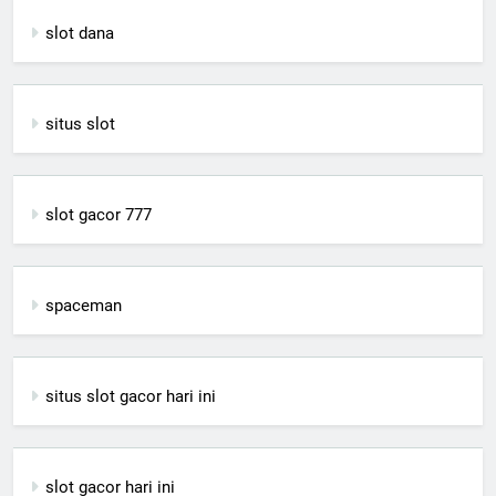
slot dana
situs slot
slot gacor 777
spaceman
situs slot gacor hari ini
slot gacor hari ini