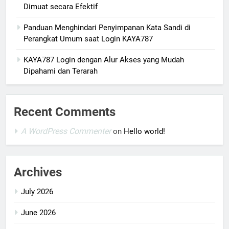
Dimuat secara Efektif
Panduan Menghindari Penyimpanan Kata Sandi di
Perangkat Umum saat Login KAYA787
KAYA787 Login dengan Alur Akses yang Mudah
Dipahami dan Terarah
Recent Comments
A WordPress Commenter
on
Hello world!
Archives
July 2026
June 2026