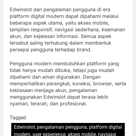
Edwinslot dan pengalaman pengguna di era
platform digital modern dapat dipahami melalui
beberapa aspek utama, yaitu akses mobile,
tampilan responsif, navigasi sederhana, keamanan
akun, dan kejelasan informasi. Semua aspek
tersebut saling terhubung dalam membentuk
persepsi pengguna terhadap brand.
Pengguna modern membutuhkan platform yang
tidak hanya mudah dibuka, tetapi juga mudah
dipahami dan aman digunakan. Dengan
memperhatikan perangkat, koneksi, browser, serta
kebiasaan menjaga akun, pengalaman
menggunakan Edwinslot dapat terasa lebih
nyaman, terarah, dan profesional.
Tagged:
Edwinslot, pengalaman pengguna, platform digital
modern, user experience, akses mobile, navigasi