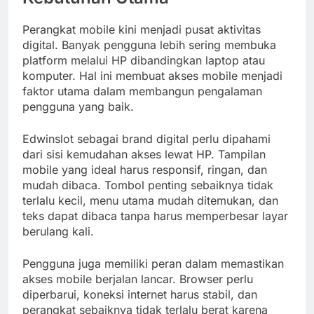
Perangkat mobile kini menjadi pusat aktivitas
digital. Banyak pengguna lebih sering membuka
platform melalui HP dibandingkan laptop atau
komputer. Hal ini membuat akses mobile menjadi
faktor utama dalam membangun pengalaman
pengguna yang baik.
Edwinslot sebagai brand digital perlu dipahami
dari sisi kemudahan akses lewat HP. Tampilan
mobile yang ideal harus responsif, ringan, dan
mudah dibaca. Tombol penting sebaiknya tidak
terlalu kecil, menu utama mudah ditemukan, dan
teks dapat dibaca tanpa harus memperbesar layar
berulang kali.
Pengguna juga memiliki peran dalam memastikan
akses mobile berjalan lancar. Browser perlu
diperbarui, koneksi internet harus stabil, dan
perangkat sebaiknya tidak terlalu berat karena