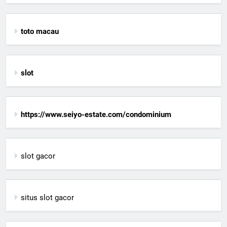
toto macau
slot
https://www.seiyo-estate.com/condominium
slot gacor
situs slot gacor