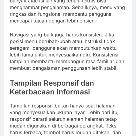
banyak atau istilah yang terlalu teknis bisa
menghambat pengalaman. Sebaliknya, menu yang
ringkas dan fungsional membantu pengguna
mencapai tujuan dengan lebih efisien.
Navigasi yang baik juga harus konsisten. Jika
posisi menu berubah-ubah atau instruksi tidak
seragam, pengguna akan membutuhkan waktu
lebih lama untuk menyesuaikan diri. Konsistensi
tampilan membantu membangun rasa familiar dan
membuat pengalaman penggunaan lebih stabil.
Tampilan Responsif dan
Keterbacaan Informasi
Tampilan responsif bukan hanya soal halaman
yang menyesuaikan ukuran layar. Lebih dari itu,
responsif berarti seluruh elemen halaman tetap
mudah digunakan di berbagai perangkat. Teks
harus terbaca, tombol harus mudah ditekan, dan