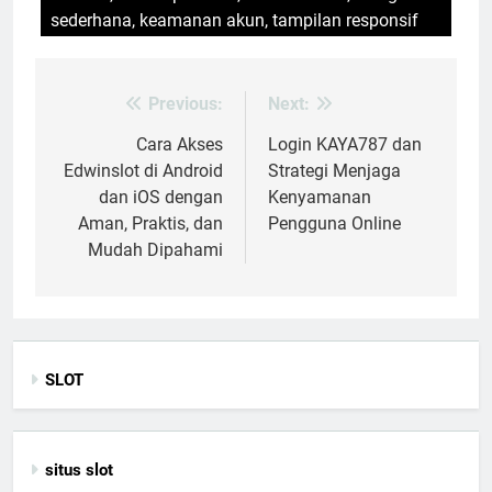
sederhana, keamanan akun, tampilan responsif
Previous:
Next:
Post
navigation
Cara Akses
Login KAYA787 dan
Edwinslot di Android
Strategi Menjaga
dan iOS dengan
Kenyamanan
Aman, Praktis, dan
Pengguna Online
Mudah Dipahami
SLOT
situs slot