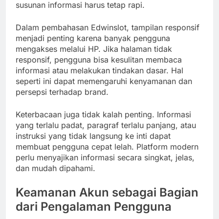
susunan informasi harus tetap rapi.
Dalam pembahasan Edwinslot, tampilan responsif
menjadi penting karena banyak pengguna
mengakses melalui HP. Jika halaman tidak
responsif, pengguna bisa kesulitan membaca
informasi atau melakukan tindakan dasar. Hal
seperti ini dapat memengaruhi kenyamanan dan
persepsi terhadap brand.
Keterbacaan juga tidak kalah penting. Informasi
yang terlalu padat, paragraf terlalu panjang, atau
instruksi yang tidak langsung ke inti dapat
membuat pengguna cepat lelah. Platform modern
perlu menyajikan informasi secara singkat, jelas,
dan mudah dipahami.
Keamanan Akun sebagai Bagian
dari Pengalaman Pengguna