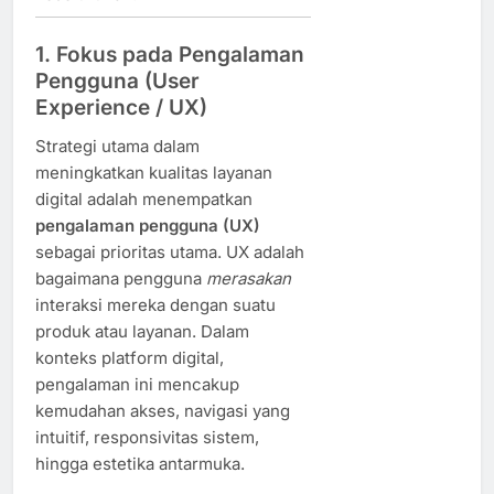
1. Fokus pada Pengalaman
Pengguna (User
Experience / UX)
Strategi utama dalam
meningkatkan kualitas layanan
digital adalah menempatkan
pengalaman pengguna (UX)
sebagai prioritas utama. UX adalah
bagaimana pengguna
merasakan
interaksi mereka dengan suatu
produk atau layanan. Dalam
konteks platform digital,
pengalaman ini mencakup
kemudahan akses, navigasi yang
intuitif, responsivitas sistem,
hingga estetika antarmuka.