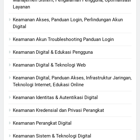
Layanan
Keamanan Akses, Panduan Login, Perlindungan Akun
Digital
Keamanan Akun Troubleshooting Panduan Login
Keamanan Digital & Edukasi Pengguna
Keamanan Digital & Teknologi Web
Keamanan Digital, Panduan Akses, Infrastruktur Jaringan,
Teknologi Internet, Edukasi Online
Keamanan Identitas & Autentikasi Digital
Keamanan Kredensial dan Privasi Perangkat
Keamanan Perangkat Digital
Keamanan Sistem & Teknologi Digital