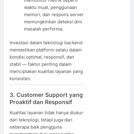
memonitor metrik seperti
waktu muat, penggunaan
memori, dan respons server
memungkinkan deteksi dini
masalah performa.
Investasi dalam teknologi backend
memastikan platform selalu dalam
kondisi optimal, responsif, dan
stabil — faktor penting dalam
menciptakan kualitas layanan yang
konsisten.
3. Customer Support yang
Proaktif dan Responsif
Kualitas layanan tidak hanya diukur
dari teknologi, tetapi juga dari
seberapa baik pengguna