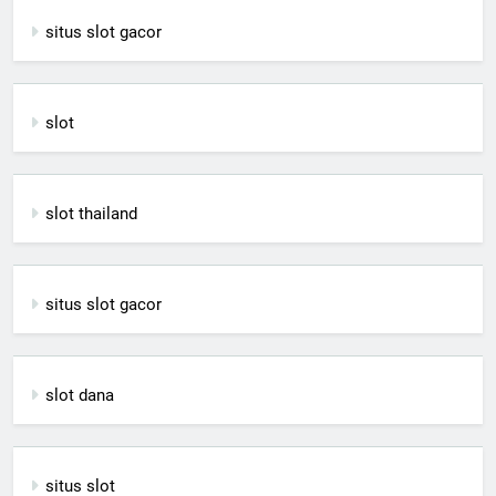
situs slot gacor
slot
slot thailand
situs slot gacor
slot dana
situs slot