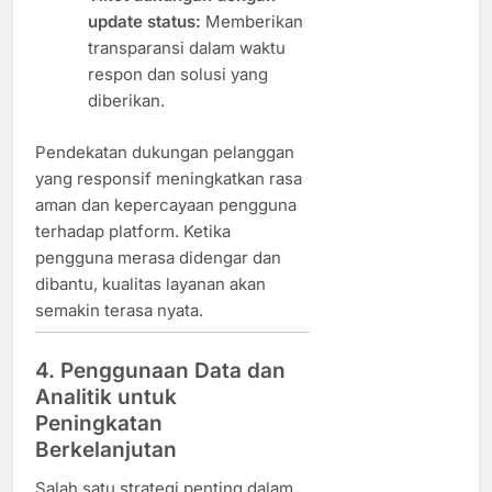
update status:
Memberikan
transparansi dalam waktu
respon dan solusi yang
diberikan.
Pendekatan dukungan pelanggan
yang responsif meningkatkan rasa
aman dan kepercayaan pengguna
terhadap platform. Ketika
pengguna merasa didengar dan
dibantu, kualitas layanan akan
semakin terasa nyata.
4. Penggunaan Data dan
Analitik untuk
Peningkatan
Berkelanjutan
Salah satu strategi penting dalam