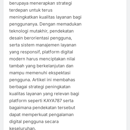
berupaya menerapkan strategi
terdepan untuk terus
meningkatkan kualitas layanan bagi
penggunanya. Dengan memadukan
teknologi mutakhir, pendekatan
desain berorientasi pengguna,
serta sistem manajemen layanan
yang responsif, platform digital
modern harus menciptakan nilai
tambah yang berkelanjutan dan
mampu memenuhi ekspektasi
pengguna. Artikel ini membahas
berbagai strategi peningkatan
kualitas layanan yang relevan bagi
platform seperti KAYA787 serta
bagaimana pendekatan tersebut
dapat memperkuat pengalaman
digital pengguna secara
keseluruhan.