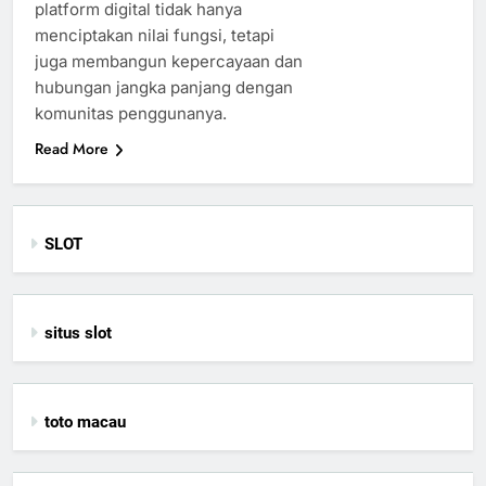
platform digital tidak hanya
menciptakan nilai fungsi, tetapi
juga membangun kepercayaan dan
hubungan jangka panjang dengan
komunitas penggunanya.
Read More
SLOT
situs slot
toto macau