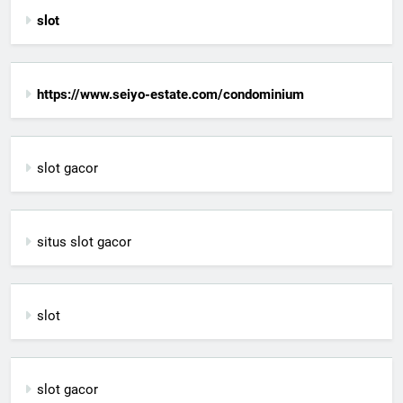
slot
https://www.seiyo-estate.com/condominium
slot gacor
situs slot gacor
slot
slot gacor