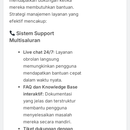
mendapatkan dukungan ketika
mereka membutuhkan bantuan.
Strategi manajemen layanan yang
efektif mencakup:
Sistem Support
Multisaluran
Live chat 24/7:
Layanan
obrolan langsung
memungkinkan pengguna
mendapatkan bantuan cepat
dalam waktu nyata.
FAQ dan Knowledge Base
interaktif:
Dokumentasi
yang jelas dan terstruktur
membantu pengguna
menyelesaikan masalah
mereka secara mandiri.
Tiket dukungan dengan