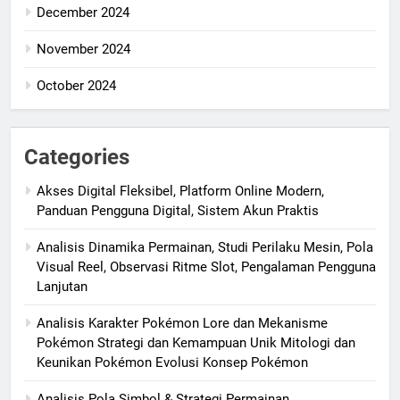
December 2024
November 2024
October 2024
Categories
Akses Digital Fleksibel, Platform Online Modern,
Panduan Pengguna Digital, Sistem Akun Praktis
Analisis Dinamika Permainan, Studi Perilaku Mesin, Pola
Visual Reel, Observasi Ritme Slot, Pengalaman Pengguna
Lanjutan
Analisis Karakter Pokémon Lore dan Mekanisme
Pokémon Strategi dan Kemampuan Unik Mitologi dan
Keunikan Pokémon Evolusi Konsep Pokémon
Analisis Pola Simbol & Strategi Permainan