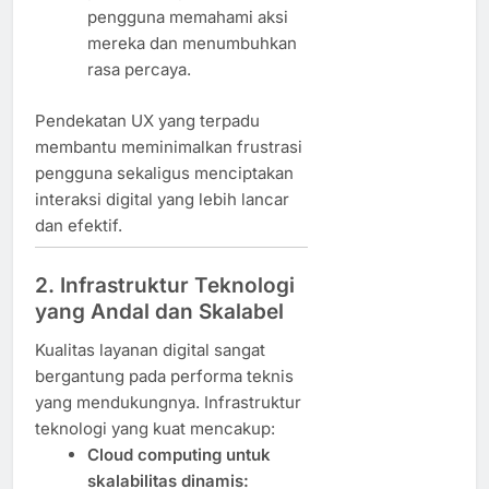
pengguna memahami aksi
mereka dan menumbuhkan
rasa percaya.
Pendekatan UX yang terpadu
membantu meminimalkan frustrasi
pengguna sekaligus menciptakan
interaksi digital yang lebih lancar
dan efektif.
2. Infrastruktur Teknologi
yang Andal dan Skalabel
Kualitas layanan digital sangat
bergantung pada performa teknis
yang mendukungnya. Infrastruktur
teknologi yang kuat mencakup:
Cloud computing untuk
skalabilitas dinamis: