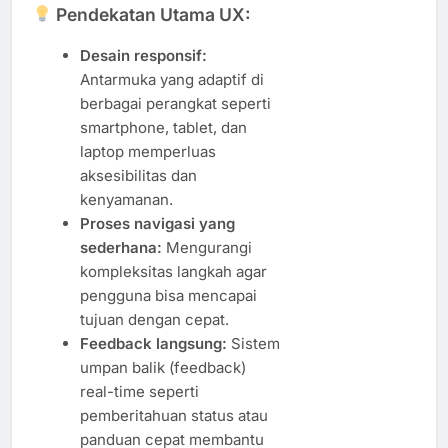
Pendekatan Utama UX:
Desain responsif:
Antarmuka yang adaptif di
berbagai perangkat seperti
smartphone, tablet, dan
laptop memperluas
aksesibilitas dan
kenyamanan.
Proses navigasi yang
sederhana:
Mengurangi
kompleksitas langkah agar
pengguna bisa mencapai
tujuan dengan cepat.
Feedback langsung:
Sistem
umpan balik (feedback)
real-time seperti
pemberitahuan status atau
panduan cepat membantu