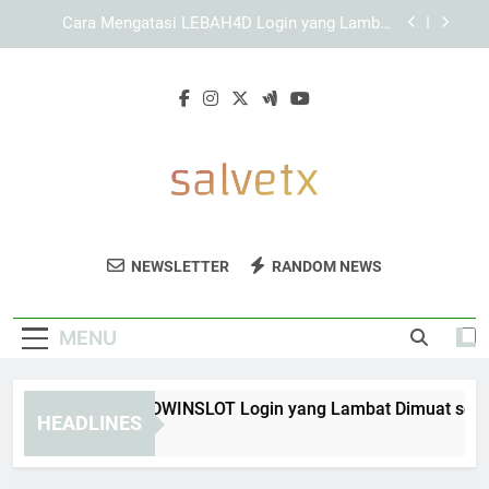
Skip
Cara Mengatasi Halaman Login KAYA787 yang
to
Lambat Dimuat secara Efektif
content
Panduan Menghindari Penyimpanan Kata Sandi di
Perangkat Umum saat Login KAYA787
Cara Mengatasi EDWINSLOT Login yang Lambat
Dimuat secara Efektif
Cara Mengatasi LEBAH4D Login yang Lambat
Dimuat secara Sistematis
Cara Mengatasi Halaman Login KAYA787 yang
Lambat Dimuat secara Efektif
Salve TX
Dapatkan Produk Kesehatan Dan Terapi
Panduan Menghindari Penyimpanan Kata Sandi di
NEWSLETTER
RANDOM NEWS
Perangkat Umum saat Login KAYA787
Berkualitas Di Salve TX. Solusi Untuk
Kesejahteraan Dan Kesehatan Anda.
MENU
ra Mengatasi EDWINSLOT Login yang Lambat Dimuat secara E
HEADLINES
Weeks Ago