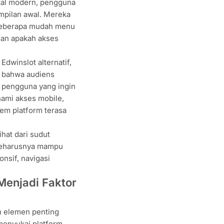
ital modern, pengguna
ampilan awal. Mereka
seberapa mudah menu
dan apakah akses
Edwinslot alternatif,
 bahwa audiens
a pengguna yang ingin
ami akses mobile,
em platform terasa
ihat dari sudut
 seharusnya mampu
nsif, navigasi
enjadi Faktor
h elemen penting
menyukai platform