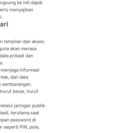
angsung ke inti dapat
erlu menyajikan
i.
ari
n tampilan dan akses.
guna akan merasa
ata pribadi dan
s.
 menjaga informasi
tak, dan data
an sembarangan.
huruf besar, huruf
elalui jaringan publik
badi, terutama saat
mpan password di
 seperti PIN, pola,