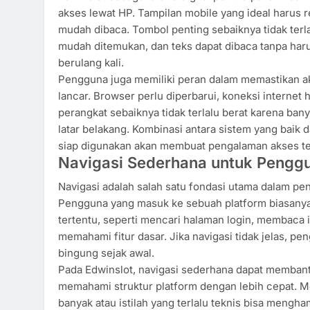
akses lewat HP. Tampilan mobile yang ideal harus r
mudah dibaca. Tombol penting sebaiknya tidak terl
mudah ditemukan, dan teks dapat dibaca tanpa ha
berulang kali.
Pengguna juga memiliki peran dalam memastikan ak
lancar. Browser perlu diperbarui, koneksi internet h
perangkat sebaiknya tidak terlalu berat karena banya
latar belakang. Kombinasi antara sistem yang baik 
siap digunakan akan membuat pengalaman akses te
Navigasi Sederhana untuk Pengg
Navigasi adalah salah satu fondasi utama dalam pen
Pengguna yang masuk ke sebuah platform biasanya
tertentu, seperti mencari halaman login, membaca 
memahami fitur dasar. Jika navigasi tidak jelas, p
bingung sejak awal.
Pada Edwinslot, navigasi sederhana dapat memban
memahami struktur platform dengan lebih cepat. M
banyak atau istilah yang terlalu teknis bisa mengh