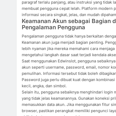
paragraf terlalu panjang, atau instruksi yang tidak l
membuat pengguna cepat lelah. Platform modern p
informasi secara singkat, jelas, dan mudah dipaham
Keamanan Akun sebagai Bagian d
Pengalaman Pengguna
Pengalaman pengguna tidak hanya berkaitan denga
Keamanan akun juga menjadi bagian penting. Peng
lebih nyaman jika mereka memahami cara menjaga d
mengetahui langkah dasar saat terjadi kendala akse
Saat menggunakan Edwinslot, pengguna sebaiknya
akun seperti username, password, email, nomor kon
pemulihan. Informasi tersebut tidak boleh dibagik
Password juga perlu dibuat kuat dengan kombinasi 
kecil, angka, dan simbol.
Selain itu, pengguna sebaiknya menghindari login m
yang tidak jelas keamanannya. Gunakan koneksi pri
memasukkan data akun. Jika menggunakan fitur si
browser, pastikan perangkat memiliki pengunci layar