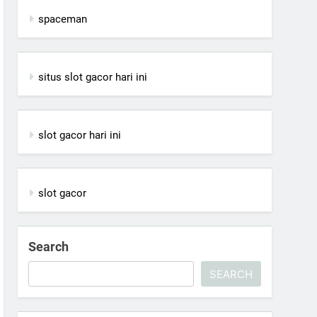
spaceman
situs slot gacor hari ini
slot gacor hari ini
slot gacor
Search
SEARCH