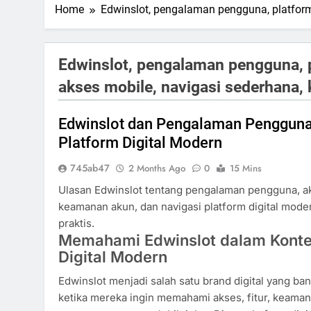
Home
Edwinslot, pengalaman pengguna, platform 
Edwinslot, pengalaman pengguna, p
akses mobile, navigasi sederhana,
Edwinslot dan Pengalaman Pengguna 
Platform Digital Modern
745ab47
2 Months Ago
0
15 Mins
Ulasan Edwinslot tentang pengalaman pengguna, a
keamanan akun, dan navigasi platform digital moder
praktis.
Memahami Edwinslot dalam Konte
Digital Modern
Edwinslot menjadi salah satu brand digital yang ba
ketika mereka ingin memahami akses, fitur, keama