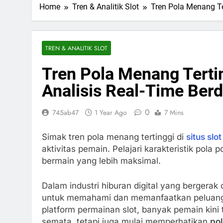
Home
Tren & Analitik Slot
Tren Pola Menang Ter
TREN & ANALITIK SLOT
Tren Pola Menang Terting
Analisis Real-Time Ber
0
745ab47
1 Year Ago
7 Mins
Simak tren pola menang tertinggi di
situs sl
aktivitas pemain. Pelajari karakteristik po
bermain yang lebih maksimal.
Dalam industri hiburan digital yang bergerak
untuk memahami dan memanfaatkan peluang k
platform permainan slot, banyak pemain kin
semata, tetapi juga mulai memperhatikan
po