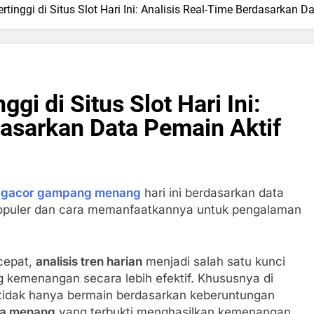
tinggi di Situs Slot Hari Ini: Analisis Real-Time Berdasarkan D
gi di Situs Slot Hari Ini:
dasarkan Data Pemain Aktif
ot gacor gampang menang
hari ini berdasarkan data
la populer dan cara memanfaatkannya untuk pengalaman
 cepat,
analisis tren harian
menjadi salah satu kunci
emenangan secara lebih efektif. Khususnya di
i tidak hanya bermain berdasarkan keberuntungan
la menang
yang terbukti menghasilkan kemenangan