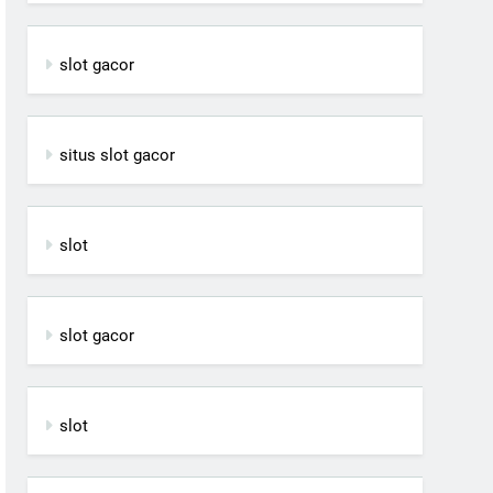
slot gacor
situs slot gacor
slot
slot gacor
slot