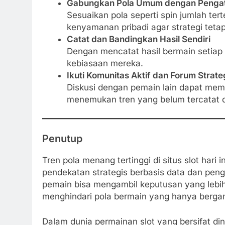
Gabungkan Pola Umum dengan Pengat
Sesuaikan pola seperti spin jumlah ter
kenyamanan pribadi agar strategi tetap 
Catat dan Bandingkan Hasil Sendiri
Dengan mencatat hasil bermain setiap 
kebiasaan mereka.
Ikuti Komunitas Aktif dan Forum Strate
Diskusi dengan pemain lain dapat m
menemukan tren yang belum tercatat di
Penutup
Tren pola menang tertinggi di situs slot hari
pendekatan strategis berbasis data dan pe
pemain bisa mengambil keputusan yang lebih
menghindari pola bermain yang hanya berga
Dalam dunia permainan slot yang bersifat din