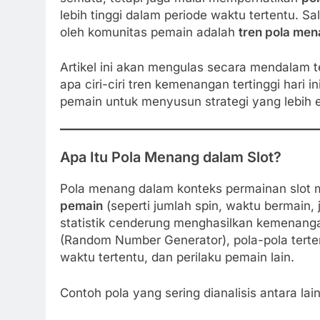
lebih tinggi dalam periode waktu tertentu. S
oleh komunitas pemain adalah
tren pola mena
Artikel ini akan mengulas secara mendalam 
apa ciri-ciri tren kemenangan tertinggi hari 
pemain untuk menyusun strategi yang lebih ef
Apa Itu Pola Menang dalam Slot?
Pola menang dalam konteks permainan slot 
pemain
(seperti jumlah spin, waktu bermain, 
statistik cenderung menghasilkan kemenanga
(Random Number Generator), pola-pola terte
waktu tertentu, dan perilaku pemain lain.
Contoh pola yang sering dianalisis antara lain