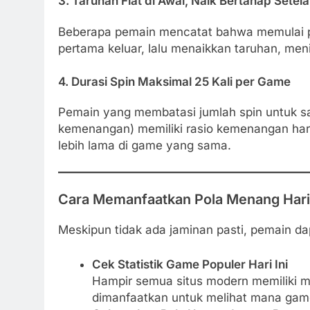
3.
Taruhan Flat di Awal, Naik Bertahap Sete
Beberapa pemain mencatat bahwa memulai p
pertama keluar, lalu menaikkan taruhan, m
4.
Durasi Spin Maksimal 25 Kali per Game
Pemain yang membatasi jumlah spin untuk sat
kemenangan) memiliki rasio kemenangan hari
lebih lama di game yang sama.
Cara Memanfaatkan Pola Menang Har
Meskipun tidak ada jaminan pasti, pemain da
Cek Statistik Game Populer Hari Ini
Hampir semua situs modern memiliki me
dimanfaatkan untuk melihat mana gam