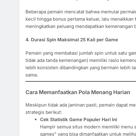
Beberapa pemain mencatat bahwa memulai permai
kecil hingga bonus pertama keluar, lalu menaikkan 
meningkatkan peluang mendapatkan kemenangan b
4.
Durasi Spin Maksimal 25 Kali per Game
Pemain yang membatasi jumlah spin untuk satu game
tidak ada tanda kemenangan) memiliki rasio kemen
lebih konsisten dibandingkan yang bermain lebih l
sama.
Cara Memanfaatkan Pola Menang Harian
Meskipun tidak ada jaminan pasti, pemain dapat 
strategis berikut:
Cek Statistik Game Populer Hari Ini
Hampir semua situs modern memiliki menu at
games” yang bisa dimanfaatkan untuk melih