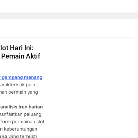
ot Hari Ini:
 Pemain Aktif
cor gampang menang
arakteristik pola
man bermain yang
,
analisis tren harian
manfaatkan peluang
tform permainan slot,
an keberuntungan
ang
yang terbukti