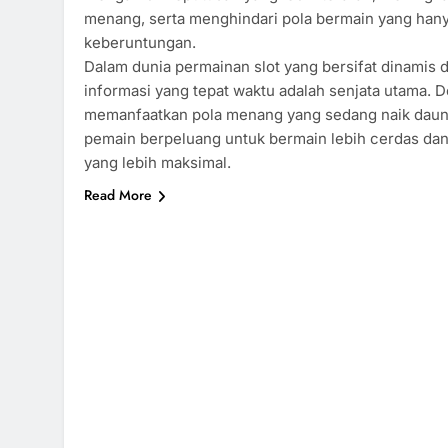
menang, serta menghindari pola bermain yang han
keberuntungan.
Dalam dunia permainan slot yang bersifat dinamis d
informasi yang tepat waktu adalah senjata utama.
memanfaatkan pola menang yang sedang naik daun ha
pemain berpeluang untuk bermain lebih cerdas da
yang lebih maksimal.
Read More