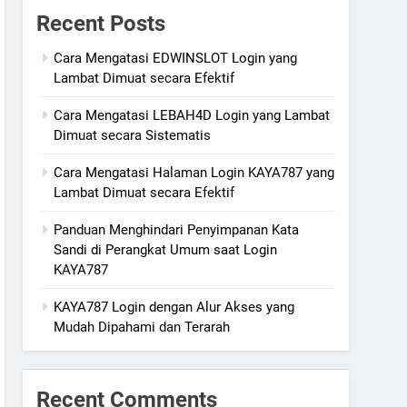
Recent Posts
Cara Mengatasi EDWINSLOT Login yang
Lambat Dimuat secara Efektif
Cara Mengatasi LEBAH4D Login yang Lambat
Dimuat secara Sistematis
Cara Mengatasi Halaman Login KAYA787 yang
Lambat Dimuat secara Efektif
Panduan Menghindari Penyimpanan Kata
Sandi di Perangkat Umum saat Login
KAYA787
KAYA787 Login dengan Alur Akses yang
Mudah Dipahami dan Terarah
Recent Comments