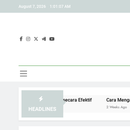
Skip
August 7, 2026
1:01:08 AM
to
content
Sal
Dapatkan 
 Lambat Dimuat secara Efektif
Cara Mengatasi LEBAH4
2 Weeks Ago
HEADLINES