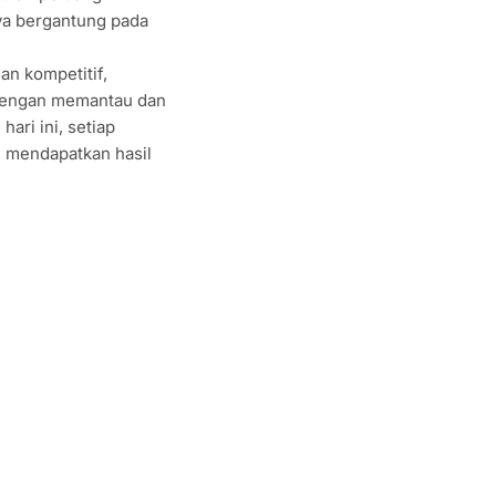
ya bergantung pada
an kompetitif,
 Dengan memantau dan
ri ini, setiap
n mendapatkan hasil