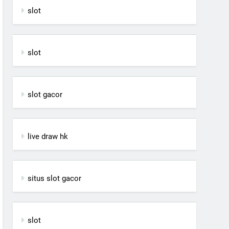
slot
slot
slot gacor
live draw hk
situs slot gacor
slot