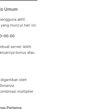
isis Umum
pengguna aktif,
 yang muncul hari ini:
00–00.00
mbuat server lebih
keluarnya bonus atau
 digantikan oleh
Bonanza
ombinasi multiplier
onus Pertama