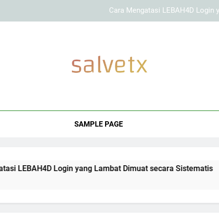
Cara Mengatasi LEBAH4D Login y
Cara Mengatasi Halaman Login KAYA78
Panduan Menghindari Penyimpanan Kata Sandi d
Cara Mengatasi EDWINSLOT Logi
ve TX
Cara Mengatasi LEBAH4D Login y
Produk Kesehatan Dan Terapi Berkualitas Di Salve TX. Solusi 
Cara Mengatasi Halaman Login KAYA78
SAMPLE PAGE
Panduan Menghindari Penyimpanan Kata Sandi d
D Login yang Lambat Dimuat secara Sistematis
Cara M
2 Weeks 