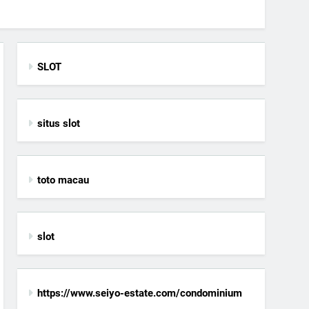
SLOT
situs slot
toto macau
slot
https://www.seiyo-estate.com/condominium