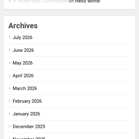
A WordPress Commenter
on
Hello world!
Archives
July 2026
June 2026
May 2026
April 2026
March 2026
February 2026
January 2026
December 2025