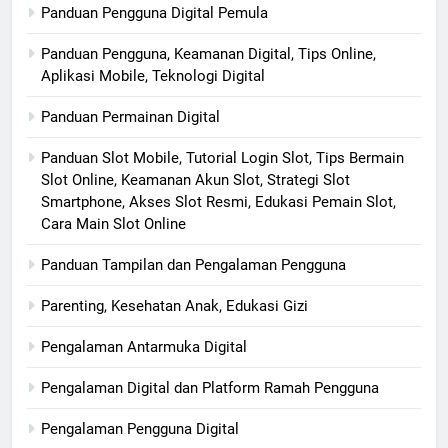
Panduan Pengguna Digital Pemula
Panduan Pengguna, Keamanan Digital, Tips Online,
Aplikasi Mobile, Teknologi Digital
Panduan Permainan Digital
Panduan Slot Mobile, Tutorial Login Slot, Tips Bermain
Slot Online, Keamanan Akun Slot, Strategi Slot
Smartphone, Akses Slot Resmi, Edukasi Pemain Slot,
Cara Main Slot Online
Panduan Tampilan dan Pengalaman Pengguna
Parenting, Kesehatan Anak, Edukasi Gizi
Pengalaman Antarmuka Digital
Pengalaman Digital dan Platform Ramah Pengguna
Pengalaman Pengguna Digital