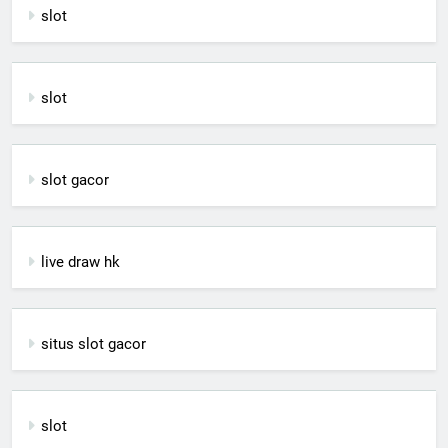
slot
slot
slot gacor
live draw hk
situs slot gacor
slot