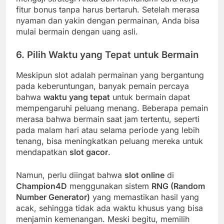
fitur bonus tanpa harus bertaruh. Setelah merasa
nyaman dan yakin dengan permainan, Anda bisa
mulai bermain dengan uang asli.
6. Pilih Waktu yang Tepat untuk Bermain
Meskipun slot adalah permainan yang bergantung
pada keberuntungan, banyak pemain percaya
bahwa
waktu yang tepat
untuk bermain dapat
mempengaruhi peluang menang. Beberapa pemain
merasa bahwa bermain saat jam tertentu, seperti
pada malam hari atau selama periode yang lebih
tenang, bisa meningkatkan peluang mereka untuk
mendapatkan
slot gacor
.
Namun, perlu diingat bahwa
slot online
di
Champion4D
menggunakan sistem
RNG (Random
Number Generator)
yang memastikan hasil yang
acak, sehingga tidak ada waktu khusus yang bisa
menjamin kemenangan. Meski begitu, memilih