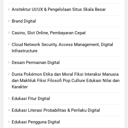
Arsitektur UI/UX & Pengelolaan Situs Skala Besar
Brand Digital
Casino, Slot Online, Pembayaran Cepat
Cloud Network Security, Access Management, Digital
Infrastructure
Desain Permainan Digital
Dunia Pokémon Etika dan Moral Fiksi Interaksi Manusia
dan Makhluk Fiksi Filosofi Pop Culture Edukasi Nilai dan
Karakter
Edukasi Fitur Digital
Edukasi Literasi Probabilitas & Perilaku Digital
Edukasi Pengguna Digital