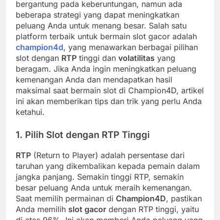
bergantung pada keberuntungan, namun ada
beberapa strategi yang dapat meningkatkan
peluang Anda untuk menang besar. Salah satu
platform terbaik untuk bermain slot gacor adalah
champion4d
, yang menawarkan berbagai pilihan
slot dengan
RTP
tinggi dan
volatilitas
yang
beragam. Jika Anda ingin meningkatkan peluang
kemenangan Anda dan mendapatkan hasil
maksimal saat bermain slot di Champion4D, artikel
ini akan memberikan tips dan trik yang perlu Anda
ketahui.
1. Pilih Slot dengan RTP Tinggi
RTP
(Return to Player) adalah persentase dari
taruhan yang dikembalikan kepada pemain dalam
jangka panjang. Semakin tinggi RTP, semakin
besar peluang Anda untuk meraih kemenangan.
Saat memilih permainan di
Champion4D
, pastikan
Anda memilih
slot gacor
dengan RTP tinggi, yaitu
di atas 96%. Ini akan memberi Anda peluang yang