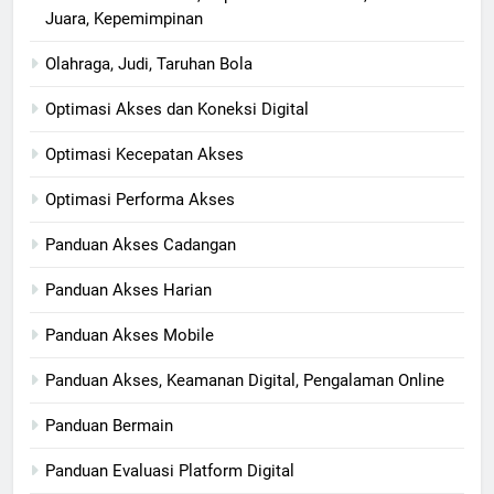
Juara, Kepemimpinan
Olahraga, Judi, Taruhan Bola
Optimasi Akses dan Koneksi Digital
Optimasi Kecepatan Akses
Optimasi Performa Akses
Panduan Akses Cadangan
Panduan Akses Harian
Panduan Akses Mobile
Panduan Akses, Keamanan Digital, Pengalaman Online
Panduan Bermain
Panduan Evaluasi Platform Digital