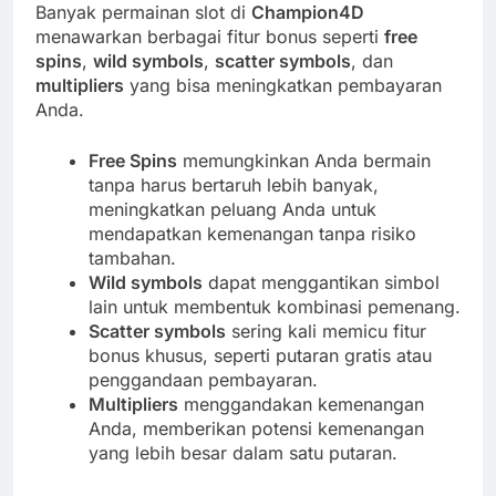
Banyak permainan slot di
Champion4D
menawarkan berbagai fitur bonus seperti
free
spins
,
wild symbols
,
scatter symbols
, dan
multipliers
yang bisa meningkatkan pembayaran
Anda.
Free Spins
memungkinkan Anda bermain
tanpa harus bertaruh lebih banyak,
meningkatkan peluang Anda untuk
mendapatkan kemenangan tanpa risiko
tambahan.
Wild symbols
dapat menggantikan simbol
lain untuk membentuk kombinasi pemenang.
Scatter symbols
sering kali memicu fitur
bonus khusus, seperti putaran gratis atau
penggandaan pembayaran.
Multipliers
menggandakan kemenangan
Anda, memberikan potensi kemenangan
yang lebih besar dalam satu putaran.