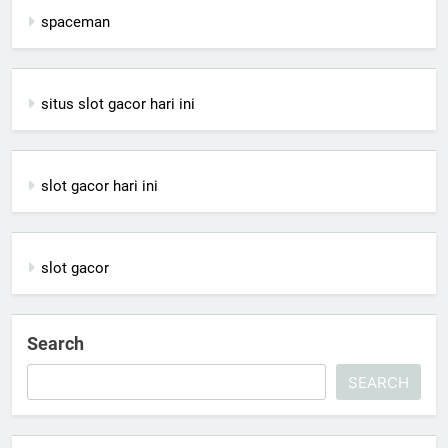
spaceman
situs slot gacor hari ini
slot gacor hari ini
slot gacor
Search
SEARCH