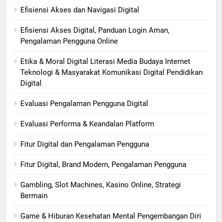
Efisiensi Akses dan Navigasi Digital
Efisiensi Akses Digital, Panduan Login Aman,
Pengalaman Pengguna Online
Etika & Moral Digital Literasi Media Budaya Internet
Teknologi & Masyarakat Komunikasi Digital Pendidikan
Digital
Evaluasi Pengalaman Pengguna Digital
Evaluasi Performa & Keandalan Platform
Fitur Digital dan Pengalaman Pengguna
Fitur Digital, Brand Modern, Pengalaman Pengguna
Gambling, Slot Machines, Kasino Online, Strategi
Bermain
Game & Hiburan Kesehatan Mental Pengembangan Diri