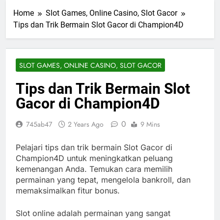
Home
Slot Games, Online Casino, Slot Gacor
Tips dan Trik Bermain Slot Gacor di Champion4D
SLOT GAMES, ONLINE CASINO, SLOT GACOR
Tips dan Trik Bermain Slot
Gacor di Champion4D
0
745ab47
2 Years Ago
9 Mins
Pelajari tips dan trik bermain Slot Gacor di
Champion4D untuk meningkatkan peluang
kemenangan Anda. Temukan cara memilih
permainan yang tepat, mengelola bankroll, dan
memaksimalkan fitur bonus.
Slot online adalah permainan yang sangat