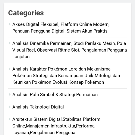
Categories
Akses Digital Fleksibel, Platform Online Modern,
Panduan Pengguna Digital, Sistem Akun Praktis
Analisis Dinamika Permainan, Studi Perilaku Mesin, Pola
Visual Reel, Observasi Ritme Slot, Pengalaman Pengguna
Lanjutan
Analisis Karakter Pokémon Lore dan Mekanisme
Pokémon Strategi dan Kemampuan Unik Mitologi dan
Keunikan Pokémon Evolusi Konsep Pokémon
Analisis Pola Simbol & Strategi Permainan
Analisis Teknologi Digital
Arsitektur Sistem Digital,Stabilitas Platform
Online,Manajemen Infrastruktur,Performa
Layanan,Pengalaman Pengguna