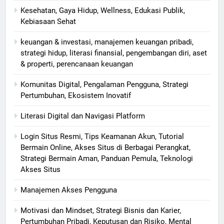
Kesehatan, Gaya Hidup, Wellness, Edukasi Publik,
Kebiasaan Sehat
keuangan & investasi, manajemen keuangan pribadi,
strategi hidup, literasi finansial, pengembangan diri, aset
& properti, perencanaan keuangan
Komunitas Digital, Pengalaman Pengguna, Strategi
Pertumbuhan, Ekosistem Inovatif
Literasi Digital dan Navigasi Platform
Login Situs Resmi, Tips Keamanan Akun, Tutorial
Bermain Online, Akses Situs di Berbagai Perangkat,
Strategi Bermain Aman, Panduan Pemula, Teknologi
Akses Situs
Manajemen Akses Pengguna
Motivasi dan Mindset, Strategi Bisnis dan Karier,
Pertumbuhan Pribadi, Keputusan dan Risiko, Mental