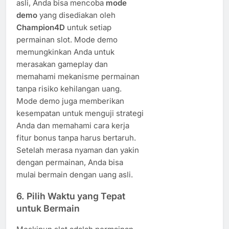
asli, Anda bisa mencoba
mode
demo
yang disediakan oleh
Champion4D
untuk setiap
permainan slot. Mode demo
memungkinkan Anda untuk
merasakan gameplay dan
memahami mekanisme permainan
tanpa risiko kehilangan uang.
Mode demo juga memberikan
kesempatan untuk menguji strategi
Anda dan memahami cara kerja
fitur bonus tanpa harus bertaruh.
Setelah merasa nyaman dan yakin
dengan permainan, Anda bisa
mulai bermain dengan uang asli.
6. Pilih Waktu yang Tepat
untuk Bermain