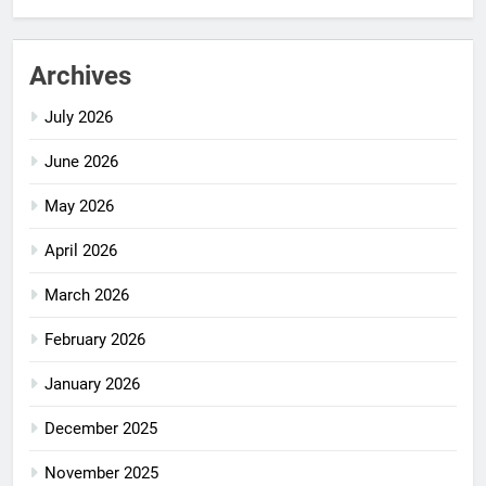
Archives
July 2026
June 2026
May 2026
April 2026
March 2026
February 2026
January 2026
December 2025
November 2025