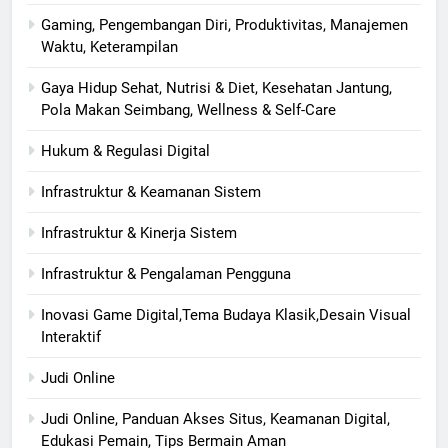
Gaming, Pengembangan Diri, Produktivitas, Manajemen
Waktu, Keterampilan
Gaya Hidup Sehat, Nutrisi & Diet, Kesehatan Jantung,
Pola Makan Seimbang, Wellness & Self-Care
Hukum & Regulasi Digital
Infrastruktur & Keamanan Sistem
Infrastruktur & Kinerja Sistem
Infrastruktur & Pengalaman Pengguna
Inovasi Game Digital,Tema Budaya Klasik,Desain Visual
Interaktif
Judi Online
Judi Online, Panduan Akses Situs, Keamanan Digital,
Edukasi Pemain, Tips Bermain Aman