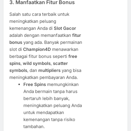
3. Manfaatkan Fitur Bonus
Salah satu cara terbaik untuk
meningkatkan peluang
kemenangan Anda di
Slot Gacor
adalah dengan memanfaatkan
fitur
bonus
yang ada. Banyak permainan
slot di
Champion4D
menawarkan
berbagai fitur bonus seperti
free
spins
,
wild symbols
,
scatter
symbols
, dan
multipliers
yang bisa
meningkatkan pembayaran Anda.
Free Spins
memungkinkan
Anda bermain tanpa harus
bertaruh lebih banyak,
meningkatkan peluang Anda
untuk mendapatkan
kemenangan tanpa risiko
tambahan.