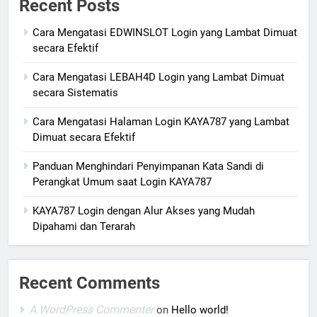
Recent Posts
Cara Mengatasi EDWINSLOT Login yang Lambat Dimuat
secara Efektif
Cara Mengatasi LEBAH4D Login yang Lambat Dimuat
secara Sistematis
Cara Mengatasi Halaman Login KAYA787 yang Lambat
Dimuat secara Efektif
Panduan Menghindari Penyimpanan Kata Sandi di
Perangkat Umum saat Login KAYA787
KAYA787 Login dengan Alur Akses yang Mudah
Dipahami dan Terarah
Recent Comments
A WordPress Commenter
on
Hello world!