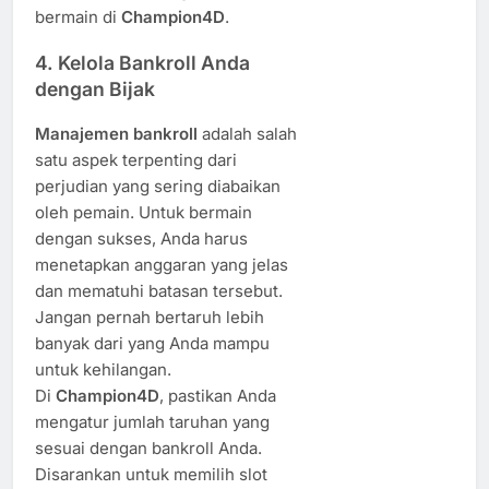
bermain di
Champion4D
.
4. Kelola Bankroll Anda
dengan Bijak
Manajemen bankroll
adalah salah
satu aspek terpenting dari
perjudian yang sering diabaikan
oleh pemain. Untuk bermain
dengan sukses, Anda harus
menetapkan anggaran yang jelas
dan mematuhi batasan tersebut.
Jangan pernah bertaruh lebih
banyak dari yang Anda mampu
untuk kehilangan.
Di
Champion4D
, pastikan Anda
mengatur jumlah taruhan yang
sesuai dengan bankroll Anda.
Disarankan untuk memilih slot