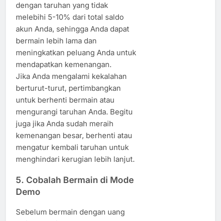
dengan taruhan yang tidak
melebihi 5-10% dari total saldo
akun Anda, sehingga Anda dapat
bermain lebih lama dan
meningkatkan peluang Anda untuk
mendapatkan kemenangan.
Jika Anda mengalami kekalahan
berturut-turut, pertimbangkan
untuk berhenti bermain atau
mengurangi taruhan Anda. Begitu
juga jika Anda sudah meraih
kemenangan besar, berhenti atau
mengatur kembali taruhan untuk
menghindari kerugian lebih lanjut.
5. Cobalah Bermain di Mode
Demo
Sebelum bermain dengan uang