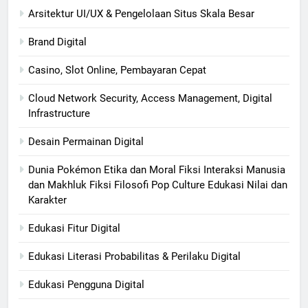
Arsitektur UI/UX & Pengelolaan Situs Skala Besar
Brand Digital
Casino, Slot Online, Pembayaran Cepat
Cloud Network Security, Access Management, Digital
Infrastructure
Desain Permainan Digital
Dunia Pokémon Etika dan Moral Fiksi Interaksi Manusia
dan Makhluk Fiksi Filosofi Pop Culture Edukasi Nilai dan
Karakter
Edukasi Fitur Digital
Edukasi Literasi Probabilitas & Perilaku Digital
Edukasi Pengguna Digital