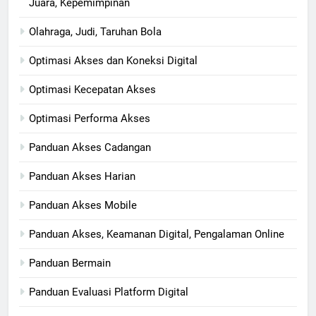
Juara, Kepemimpinan
Olahraga, Judi, Taruhan Bola
Optimasi Akses dan Koneksi Digital
Optimasi Kecepatan Akses
Optimasi Performa Akses
Panduan Akses Cadangan
Panduan Akses Harian
Panduan Akses Mobile
Panduan Akses, Keamanan Digital, Pengalaman Online
Panduan Bermain
Panduan Evaluasi Platform Digital