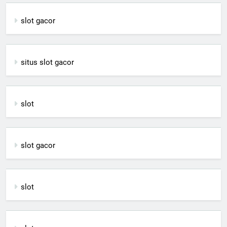
slot gacor
situs slot gacor
slot
slot gacor
slot