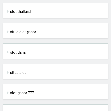
slot thailand
situs slot gacor
slot dana
situs slot
slot gacor 777