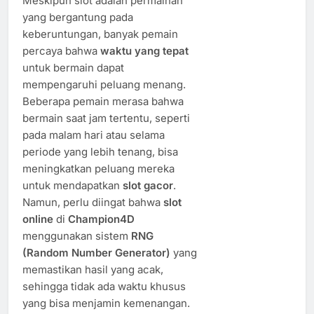
Meskipun slot adalah permainan
yang bergantung pada
keberuntungan, banyak pemain
percaya bahwa
waktu yang tepat
untuk bermain dapat
mempengaruhi peluang menang.
Beberapa pemain merasa bahwa
bermain saat jam tertentu, seperti
pada malam hari atau selama
periode yang lebih tenang, bisa
meningkatkan peluang mereka
untuk mendapatkan
slot gacor
.
Namun, perlu diingat bahwa
slot
online
di
Champion4D
menggunakan sistem
RNG
(Random Number Generator)
yang
memastikan hasil yang acak,
sehingga tidak ada waktu khusus
yang bisa menjamin kemenangan.