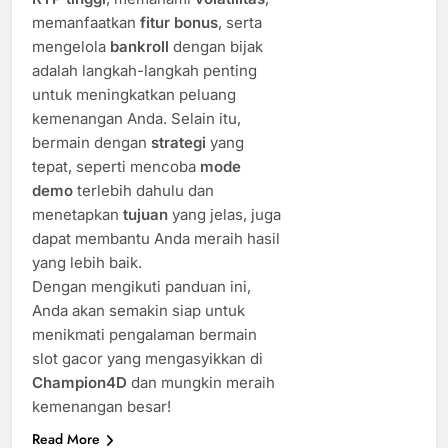
memanfaatkan
fitur bonus
, serta
mengelola
bankroll
dengan bijak
adalah langkah-langkah penting
untuk meningkatkan peluang
kemenangan Anda. Selain itu,
bermain dengan
strategi
yang
tepat, seperti mencoba
mode
demo
terlebih dahulu dan
menetapkan
tujuan
yang jelas, juga
dapat membantu Anda meraih hasil
yang lebih baik.
Dengan mengikuti panduan ini,
Anda akan semakin siap untuk
menikmati pengalaman bermain
slot gacor yang mengasyikkan di
Champion4D
dan mungkin meraih
kemenangan besar!
Read More