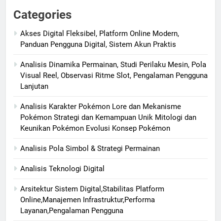
Categories
Akses Digital Fleksibel, Platform Online Modern,
Panduan Pengguna Digital, Sistem Akun Praktis
Analisis Dinamika Permainan, Studi Perilaku Mesin, Pola
Visual Reel, Observasi Ritme Slot, Pengalaman Pengguna
Lanjutan
Analisis Karakter Pokémon Lore dan Mekanisme
Pokémon Strategi dan Kemampuan Unik Mitologi dan
Keunikan Pokémon Evolusi Konsep Pokémon
Analisis Pola Simbol & Strategi Permainan
Analisis Teknologi Digital
Arsitektur Sistem Digital,Stabilitas Platform
Online,Manajemen Infrastruktur,Performa
Layanan,Pengalaman Pengguna