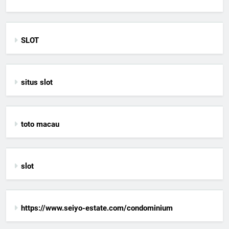
SLOT
situs slot
toto macau
slot
https://www.seiyo-estate.com/condominium