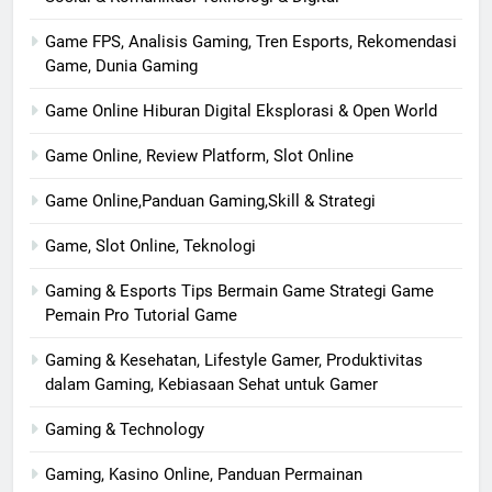
Game FPS, Analisis Gaming, Tren Esports, Rekomendasi
Game, Dunia Gaming
Game Online Hiburan Digital Eksplorasi & Open World
Game Online, Review Platform, Slot Online
Game Online,Panduan Gaming,Skill & Strategi
Game, Slot Online, Teknologi
Gaming & Esports Tips Bermain Game Strategi Game
Pemain Pro Tutorial Game
Gaming & Kesehatan, Lifestyle Gamer, Produktivitas
dalam Gaming, Kebiasaan Sehat untuk Gamer
Gaming & Technology
Gaming, Kasino Online, Panduan Permainan