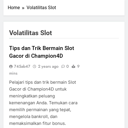
Home
Volatilitas Slot
Volatilitas Slot
Tips dan Trik Bermain Slot
Gacor di Champion4D
745ab47
2 years ago
0
9
mins
Pelajari tips dan trik bermain Slot
Gacor di Champion4D untuk
meningkatkan peluang
kemenangan Anda. Temukan cara
memilih permainan yang tepat,
mengelola bankroll, dan
memaksimalkan fitur bonus.