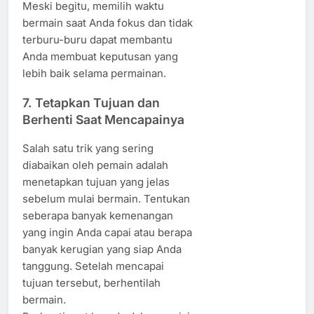
Meski begitu, memilih waktu
bermain saat Anda fokus dan tidak
terburu-buru dapat membantu
Anda membuat keputusan yang
lebih baik selama permainan.
7. Tetapkan Tujuan dan
Berhenti Saat Mencapainya
Salah satu trik yang sering
diabaikan oleh pemain adalah
menetapkan tujuan yang jelas
sebelum mulai bermain. Tentukan
seberapa banyak kemenangan
yang ingin Anda capai atau berapa
banyak kerugian yang siap Anda
tanggung. Setelah mencapai
tujuan tersebut, berhentilah
bermain.