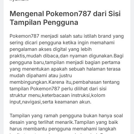
Mengenal Pokemon787 dari Sisi
Tampilan Pengguna
Pokemon787 menjadi salah satu istilah brand yang
sering dicari pengguna ketika ingin memahami
pengalaman akses digital yang lebih
praktis,mudah dibaca,dan nyaman digunakan.Bagi
pengguna baru,tampilan menjadi bagian pertama
yang menentukan apakah sebuah halaman terasa
mudah dipahami atau justru
membingungkan.Karena itu,pembahasan tentang
tampilan Pokemon787 perlu dilihat dari sisi
struktur menu,keterbacaan instruksi,kolom
input,navigasi,serta keamanan akun.
Tampilan yang ramah pengguna bukan hanya soal
desain yang terlihat menarik.Tampilan yang baik
harus membantu pengguna memahami langkah