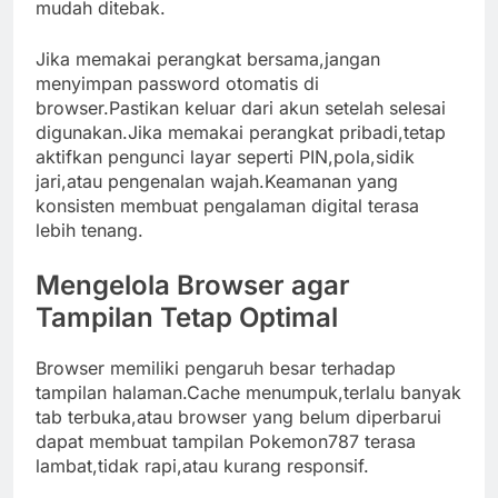
mudah ditebak.
Jika memakai perangkat bersama,jangan
menyimpan password otomatis di
browser.Pastikan keluar dari akun setelah selesai
digunakan.Jika memakai perangkat pribadi,tetap
aktifkan pengunci layar seperti PIN,pola,sidik
jari,atau pengenalan wajah.Keamanan yang
konsisten membuat pengalaman digital terasa
lebih tenang.
Mengelola Browser agar
Tampilan Tetap Optimal
Browser memiliki pengaruh besar terhadap
tampilan halaman.Cache menumpuk,terlalu banyak
tab terbuka,atau browser yang belum diperbarui
dapat membuat tampilan Pokemon787 terasa
lambat,tidak rapi,atau kurang responsif.