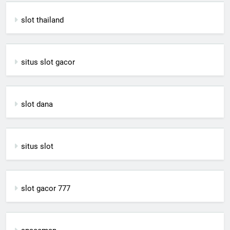
slot thailand
situs slot gacor
slot dana
situs slot
slot gacor 777