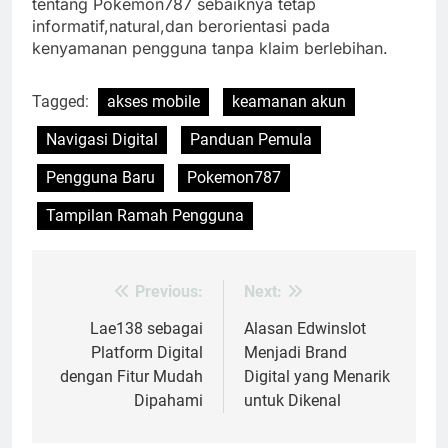
tentang Pokemon787 sebaiknya tetap
informatif,natural,dan berorientasi pada
kenyamanan pengguna tanpa klaim berlebihan.
Tagged:
akses mobile
keamanan akun
Navigasi Digital
Panduan Pemula
Pengguna Baru
Pokemon787
Tampilan Ramah Pengguna
Previous:
Next:
Post
navigation
Lae138 sebagai
Alasan Edwinslot
Platform Digital
Menjadi Brand
dengan Fitur Mudah
Digital yang Menarik
Dipahami
untuk Dikenal