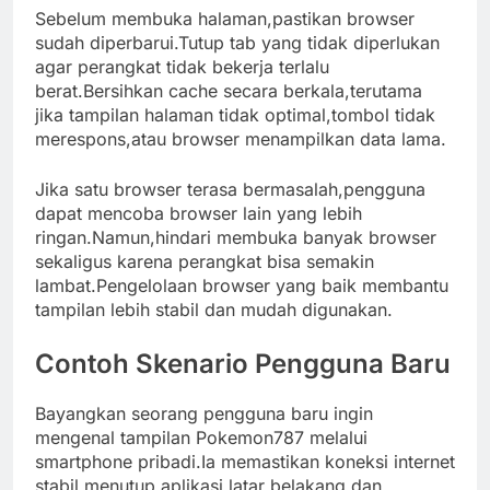
Sebelum membuka halaman,pastikan browser
sudah diperbarui.Tutup tab yang tidak diperlukan
agar perangkat tidak bekerja terlalu
berat.Bersihkan cache secara berkala,terutama
jika tampilan halaman tidak optimal,tombol tidak
merespons,atau browser menampilkan data lama.
Jika satu browser terasa bermasalah,pengguna
dapat mencoba browser lain yang lebih
ringan.Namun,hindari membuka banyak browser
sekaligus karena perangkat bisa semakin
lambat.Pengelolaan browser yang baik membantu
tampilan lebih stabil dan mudah digunakan.
Contoh Skenario Pengguna Baru
Bayangkan seorang pengguna baru ingin
mengenal tampilan Pokemon787 melalui
smartphone pribadi.Ia memastikan koneksi internet
stabil,menutup aplikasi latar belakang,dan