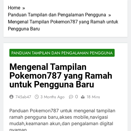
Home
Panduan Tampilan dan Pengalaman Pengguna
Mengenal Tampilan Pokemon787 yang Ramah untuk
Pengguna Baru
PANDUAN TAMPILAN DAN PENGALAMAN PENGGUNA
Mengenal Tampilan
Pokemon787 yang Ramah
untuk Pengguna Baru
0
745ab47
3 Months Ago
18 Mins
Panduan Pokemon787 untuk mengenal tampilan
ramah pengguna baru,akses mobile,navigasi
mudah,keamanan akun,dan pengalaman digital
nyaman.