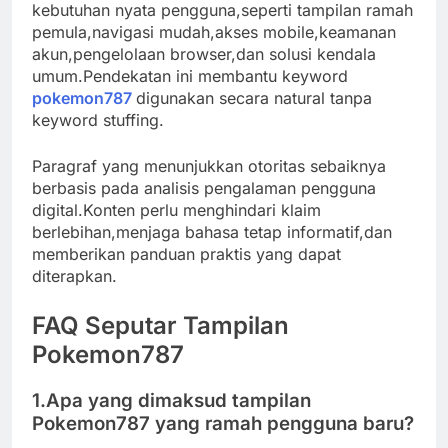
kebutuhan nyata pengguna,seperti tampilan ramah
pemula,navigasi mudah,akses mobile,keamanan
akun,pengelolaan browser,dan solusi kendala
umum.Pendekatan ini membantu keyword
pokemon787
digunakan secara natural tanpa
keyword stuffing.
Paragraf yang menunjukkan otoritas sebaiknya
berbasis pada analisis pengalaman pengguna
digital.Konten perlu menghindari klaim
berlebihan,menjaga bahasa tetap informatif,dan
memberikan panduan praktis yang dapat
diterapkan.
FAQ Seputar Tampilan
Pokemon787
1.Apa yang dimaksud tampilan
Pokemon787 yang ramah pengguna baru?