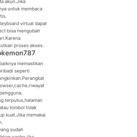
ta akun.Jika
anya untuk membaca
tis.
eyboard virtual dapat
rect bisa mengubah
ari.Karena
utkan proses akses.
Pokemon787
baiknya memastikan
ribadi seperti
ungkinkan.Perangkat
rowser,cache,riwayat
 pengguna.
ing terputus,halaman
atau tombol tidak
up kuat.Jika memakai
h.
 yang sudah
ihkan cache jika