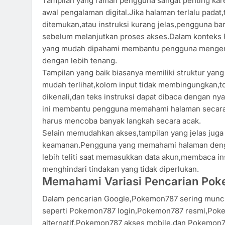
Tampilan yang ramah pengguna sangat penting kar
awal pengalaman digital.Jika halaman terlalu padat,
ditemukan,atau instruksi kurang jelas,pengguna ba
sebelum melanjutkan proses akses.Dalam konteks
yang mudah dipahami membantu pengguna mengena
dengan lebih tenang.
Tampilan yang baik biasanya memiliki struktur yan
mudah terlihat,kolom input tidak membingungkan,
dikenali,dan teks instruksi dapat dibaca dengan 
ini membantu pengguna memahami halaman secara
harus mencoba banyak langkah secara acak.
Selain memudahkan akses,tampilan yang jelas ju
keamanan.Pengguna yang memahami halaman deng
lebih teliti saat memasukkan data akun,membaca in
menghindari tindakan yang tidak diperlukan.
Memahami Variasi Pencarian Po
Dalam pencarian Google,Pokemon787 sering muncu
seperti Pokemon787 login,Pokemon787 resmi,Po
alternatif,Pokemon787 akses mobile,dan Pokemon7