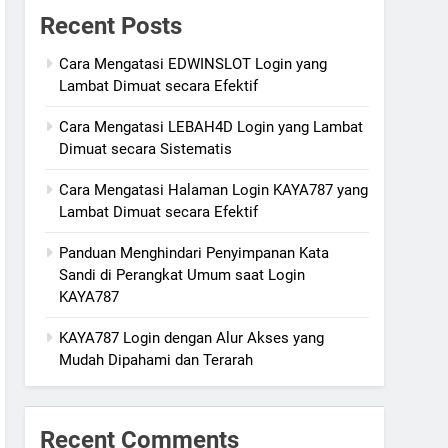
Recent Posts
Cara Mengatasi EDWINSLOT Login yang
Lambat Dimuat secara Efektif
Cara Mengatasi LEBAH4D Login yang Lambat
Dimuat secara Sistematis
Cara Mengatasi Halaman Login KAYA787 yang
Lambat Dimuat secara Efektif
Panduan Menghindari Penyimpanan Kata
Sandi di Perangkat Umum saat Login
KAYA787
KAYA787 Login dengan Alur Akses yang
Mudah Dipahami dan Terarah
Recent Comments