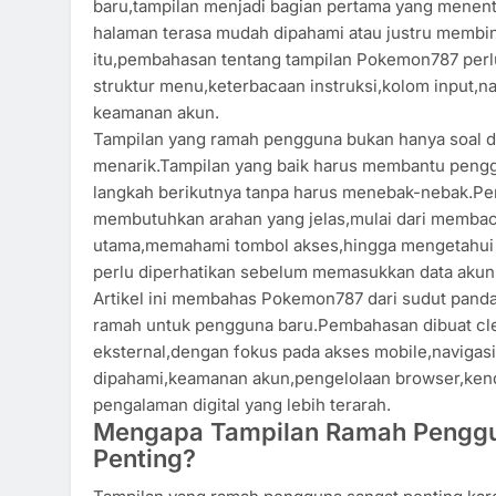
baru,tampilan menjadi bagian pertama yang menen
halaman terasa mudah dipahami atau justru memb
itu,pembahasan tentang tampilan Pokemon787 perlu d
struktur menu,keterbacaan instruksi,kolom input,na
keamanan akun.
Tampilan yang ramah pengguna bukan hanya soal de
menarik.Tampilan yang baik harus membantu pen
langkah berikutnya tanpa harus menebak-nebak.Pe
membutuhkan arahan yang jelas,mulai dari memba
utama,memahami tombol akses,hingga mengetahui
perlu diperhatikan sebelum memasukkan data akun
Artikel ini membahas Pokemon787 dari sudut pand
ramah untuk pengguna baru.Pembahasan dibuat cle
eksternal,dengan fokus pada akses mobile,navigas
dipahami,keamanan akun,pengelolaan browser,ken
pengalaman digital yang lebih terarah.
Mengapa Tampilan Ramah Penggu
Penting?