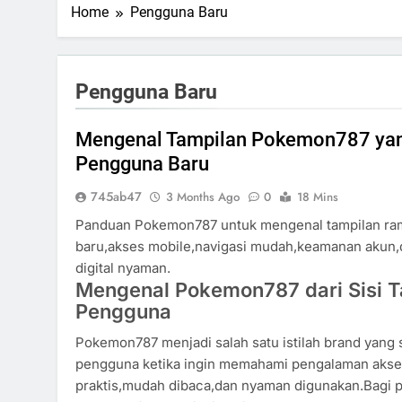
Home
Pengguna Baru
Pengguna Baru
Mengenal Tampilan Pokemon787 ya
Pengguna Baru
745ab47
3 Months Ago
0
18 Mins
Panduan Pokemon787 untuk mengenal tampilan r
baru,akses mobile,navigasi mudah,keamanan akun
digital nyaman.
Mengenal Pokemon787 dari Sisi T
Pengguna
Pokemon787 menjadi salah satu istilah brand yang s
pengguna ketika ingin memahami pengalaman akses 
praktis,mudah dibaca,dan nyaman digunakan.Bagi