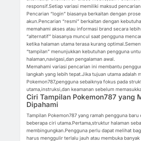
responsif.Setiap variasi memiliki maksud pencaria
Pencarian “login” biasanya berkaitan dengan pros
akun.Pencarian “resmi” berkaitan dengan kebutuh
memahami akses atau informasi brand secara lebih
“alternatif” biasanya muncul saat pengguna mencari
ketika halaman utama terasa kurang optimal.Semen
“tampilan” menunjukkan kebutuhan pengguna untu
halaman,navigasi,dan pengalaman awal.
Memahami variasi pencarian ini membantu penggu
langkah yang lebih tepat.Jika tujuan utama adalah
Pokemon787,pengguna sebaiknya fokus pada struk
utama,instruksi,dan keamanan sebelum memasukka
Ciri Tampilan Pokemon787 yang 
Dipahami
Tampilan Pokemon787 yang ramah pengguna baru d
beberapa ciri utama.Pertama,struktur halaman seba
membingungkan.Pengguna perlu dapat melihat bagi
harus menggulir terlalu jauh atau membuka banyak