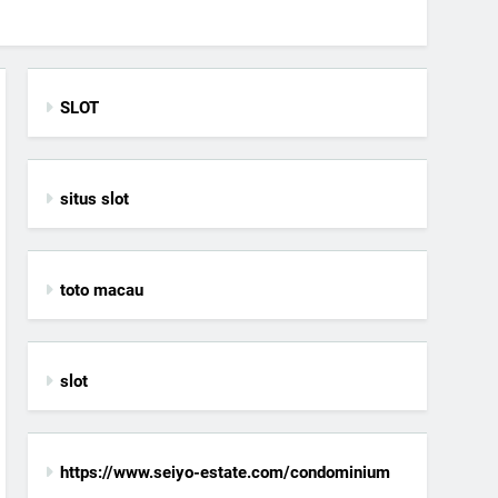
SLOT
situs slot
toto macau
slot
https://www.seiyo-estate.com/condominium