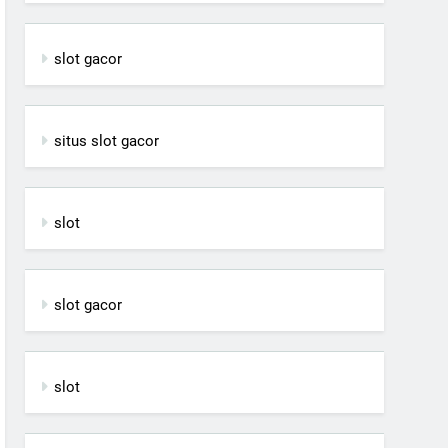
slot gacor
situs slot gacor
slot
slot gacor
slot