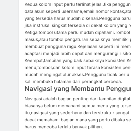
Kedua,kolom input perlu terlihat jelas.Jika penggu
data akun,seperti username,email,nomor kontak,a
yang tersedia harus mudah dikenali.Pengguna baru
jika instruksi singkat tersedia di dekat kolom yang r
Ketiga,tombol utama perlu mudah dipahami.Tombol
masuk,atau tombol pengaturan sebaiknya memiliki p
membuat pengguna ragu.Kejelasan seperti ini mem
adaptasi menjadi lebih cepat dan mengurangi risik
Keempat,tampilan yang baik sebaiknya konsisten.K
menu,tombol,dan kolom input terasa konsisten,pen
mudah mengingat alur akses.Pengguna tidak perlu b
kali membuka halaman dari perangkat berbeda.
Navigasi yang Membantu Penggu
Navigasi adalah bagian penting dari tampilan digit
biasanya belum memahami semua menu yang terse
itu,navigasi yang sederhana dan terstruktur sang
dapat memahami bagian mana yang perlu dibuka se
harus mencoba terlalu banyak pilihan.