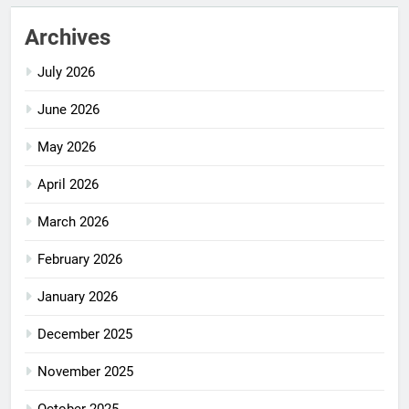
Archives
July 2026
June 2026
May 2026
April 2026
March 2026
February 2026
January 2026
December 2025
November 2025