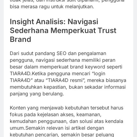
bisa merasa ragu untuk melanjutkan.
Insight Analisis: Navigasi
Sederhana Memperkuat Trust
Brand
Dari sudut pandang SEO dan pengalaman
pengguna, navigasi sederhana memiliki peran
besar dalam memperkuat brand keyword seperti
TIARA4D.Ketika pengguna mencari “login
TIARA4D” atau “TIARA4D resmi”, mereka biasanya
membutuhkan kepastian, bukan sekadar informasi
panjang yang berulang.
Konten yang menjawab kebutuhan tersebut harus
fokus pada kejelasan akses, keamanan,
kemudahan penggunaan, dan solusi atas kendala
umum.Semakin relevan isi artikel dengan
kebutuhan pencarian, semakin besar peluang