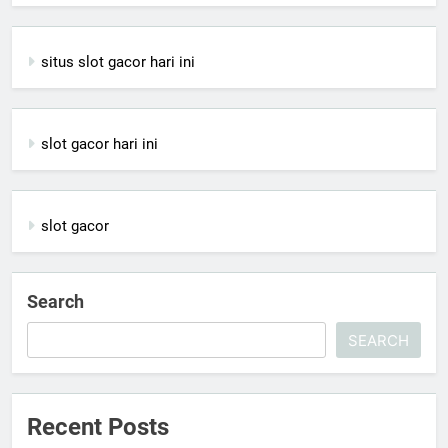
situs slot gacor hari ini
slot gacor hari ini
slot gacor
Search
SEARCH
Recent Posts