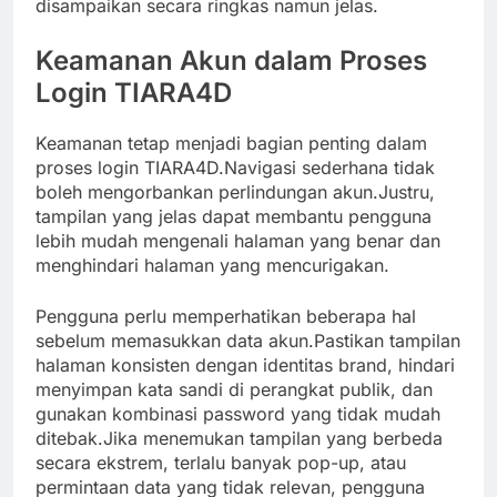
disampaikan secara ringkas namun jelas.
Keamanan Akun dalam Proses
Login TIARA4D
Keamanan tetap menjadi bagian penting dalam
proses login TIARA4D.Navigasi sederhana tidak
boleh mengorbankan perlindungan akun.Justru,
tampilan yang jelas dapat membantu pengguna
lebih mudah mengenali halaman yang benar dan
menghindari halaman yang mencurigakan.
Pengguna perlu memperhatikan beberapa hal
sebelum memasukkan data akun.Pastikan tampilan
halaman konsisten dengan identitas brand, hindari
menyimpan kata sandi di perangkat publik, dan
gunakan kombinasi password yang tidak mudah
ditebak.Jika menemukan tampilan yang berbeda
secara ekstrem, terlalu banyak pop-up, atau
permintaan data yang tidak relevan, pengguna