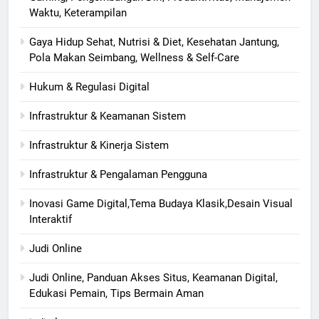
Waktu, Keterampilan
Gaya Hidup Sehat, Nutrisi & Diet, Kesehatan Jantung,
Pola Makan Seimbang, Wellness & Self-Care
Hukum & Regulasi Digital
Infrastruktur & Keamanan Sistem
Infrastruktur & Kinerja Sistem
Infrastruktur & Pengalaman Pengguna
Inovasi Game Digital,Tema Budaya Klasik,Desain Visual
Interaktif
Judi Online
Judi Online, Panduan Akses Situs, Keamanan Digital,
Edukasi Pemain, Tips Bermain Aman