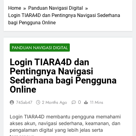
Home
Panduan Navigasi Digital
Login TIARA4D dan Pentingnya Navigasi Sederhana
bagi Pengguna Online
PANDUAN NAVIGASI DIGITAL
Login TIARA4D dan
Pentingnya Navigasi
Sederhana bagi Pengguna
Online
0
745ab47
2 Months Ago
11 Mins
Login TIARA4D membantu pengguna memahami
akses akun, navigasi sederhana, keamanan, dan
pengalaman digital yang lebih jelas serta