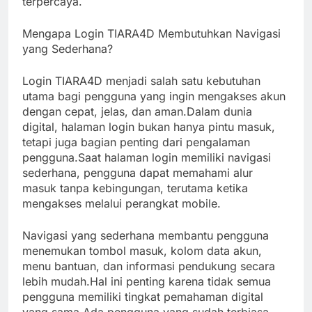
terpercaya.
Mengapa Login TIARA4D Membutuhkan Navigasi
yang Sederhana?
Login TIARA4D menjadi salah satu kebutuhan
utama bagi pengguna yang ingin mengakses akun
dengan cepat, jelas, dan aman.Dalam dunia
digital, halaman login bukan hanya pintu masuk,
tetapi juga bagian penting dari pengalaman
pengguna.Saat halaman login memiliki navigasi
sederhana, pengguna dapat memahami alur
masuk tanpa kebingungan, terutama ketika
mengakses melalui perangkat mobile.
Navigasi yang sederhana membantu pengguna
menemukan tombol masuk, kolom data akun,
menu bantuan, dan informasi pendukung secara
lebih mudah.Hal ini penting karena tidak semua
pengguna memiliki tingkat pemahaman digital