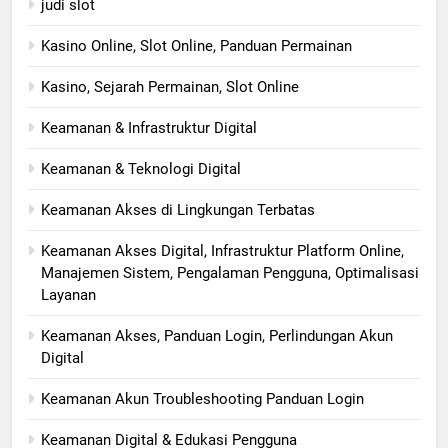
judi slot
Kasino Online, Slot Online, Panduan Permainan
Kasino, Sejarah Permainan, Slot Online
Keamanan & Infrastruktur Digital
Keamanan & Teknologi Digital
Keamanan Akses di Lingkungan Terbatas
Keamanan Akses Digital, Infrastruktur Platform Online,
Manajemen Sistem, Pengalaman Pengguna, Optimalisasi
Layanan
Keamanan Akses, Panduan Login, Perlindungan Akun
Digital
Keamanan Akun Troubleshooting Panduan Login
Keamanan Digital & Edukasi Pengguna