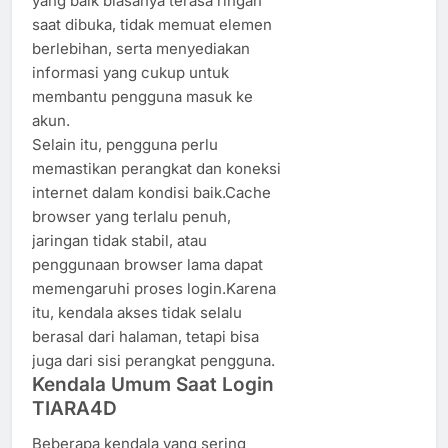
yang baik biasanya terasa ringan
saat dibuka, tidak memuat elemen
berlebihan, serta menyediakan
informasi yang cukup untuk
membantu pengguna masuk ke
akun.
Selain itu, pengguna perlu
memastikan perangkat dan koneksi
internet dalam kondisi baik.Cache
browser yang terlalu penuh,
jaringan tidak stabil, atau
penggunaan browser lama dapat
memengaruhi proses login.Karena
itu, kendala akses tidak selalu
berasal dari halaman, tetapi bisa
juga dari sisi perangkat pengguna.
Kendala Umum Saat Login
TIARA4D
Beberapa kendala yang sering