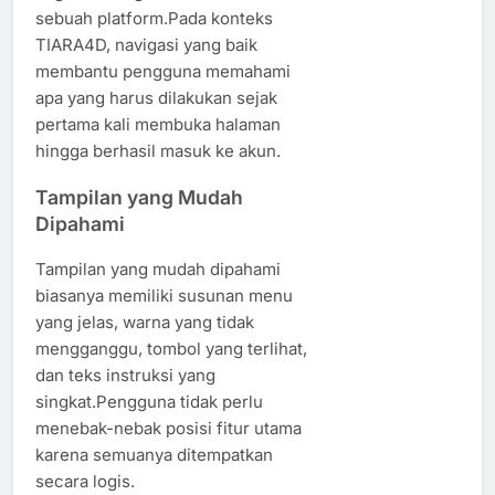
sebuah platform.Pada konteks
TIARA4D, navigasi yang baik
membantu pengguna memahami
apa yang harus dilakukan sejak
pertama kali membuka halaman
hingga berhasil masuk ke akun.
Tampilan yang Mudah
Dipahami
Tampilan yang mudah dipahami
biasanya memiliki susunan menu
yang jelas, warna yang tidak
mengganggu, tombol yang terlihat,
dan teks instruksi yang
singkat.Pengguna tidak perlu
menebak-nebak posisi fitur utama
karena semuanya ditempatkan
secara logis.