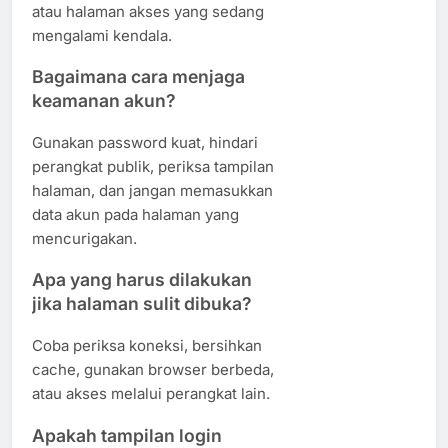
atau halaman akses yang sedang
mengalami kendala.
Bagaimana cara menjaga
keamanan akun?
Gunakan password kuat, hindari
perangkat publik, periksa tampilan
halaman, dan jangan memasukkan
data akun pada halaman yang
mencurigakan.
Apa yang harus dilakukan
jika halaman sulit dibuka?
Coba periksa koneksi, bersihkan
cache, gunakan browser berbeda,
atau akses melalui perangkat lain.
Apakah tampilan login