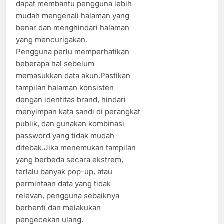
dapat membantu pengguna lebih
mudah mengenali halaman yang
benar dan menghindari halaman
yang mencurigakan.
Pengguna perlu memperhatikan
beberapa hal sebelum
memasukkan data akun.Pastikan
tampilan halaman konsisten
dengan identitas brand, hindari
menyimpan kata sandi di perangkat
publik, dan gunakan kombinasi
password yang tidak mudah
ditebak.Jika menemukan tampilan
yang berbeda secara ekstrem,
terlalu banyak pop-up, atau
permintaan data yang tidak
relevan, pengguna sebaiknya
berhenti dan melakukan
pengecekan ulang.