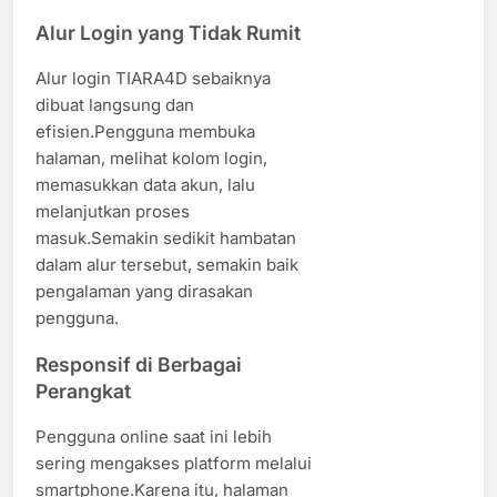
Alur Login yang Tidak Rumit
Alur login TIARA4D sebaiknya
dibuat langsung dan
efisien.Pengguna membuka
halaman, melihat kolom login,
memasukkan data akun, lalu
melanjutkan proses
masuk.Semakin sedikit hambatan
dalam alur tersebut, semakin baik
pengalaman yang dirasakan
pengguna.
Responsif di Berbagai
Perangkat
Pengguna online saat ini lebih
sering mengakses platform melalui
smartphone.Karena itu, halaman