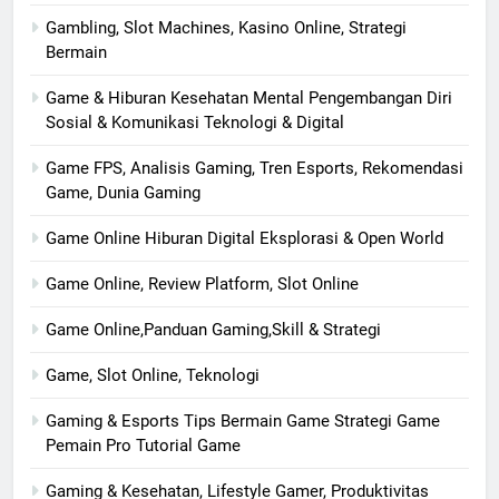
Gambling, Slot Machines, Kasino Online, Strategi
Bermain
Game & Hiburan Kesehatan Mental Pengembangan Diri
Sosial & Komunikasi Teknologi & Digital
Game FPS, Analisis Gaming, Tren Esports, Rekomendasi
Game, Dunia Gaming
Game Online Hiburan Digital Eksplorasi & Open World
Game Online, Review Platform, Slot Online
Game Online,Panduan Gaming,Skill & Strategi
Game, Slot Online, Teknologi
Gaming & Esports Tips Bermain Game Strategi Game
Pemain Pro Tutorial Game
Gaming & Kesehatan, Lifestyle Gamer, Produktivitas