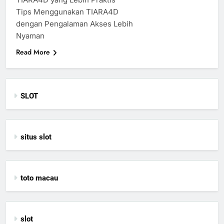
Tips Menggunakan TIARA4D
dengan Pengalaman Akses Lebih
Nyaman
Read More
SLOT
situs slot
toto macau
slot