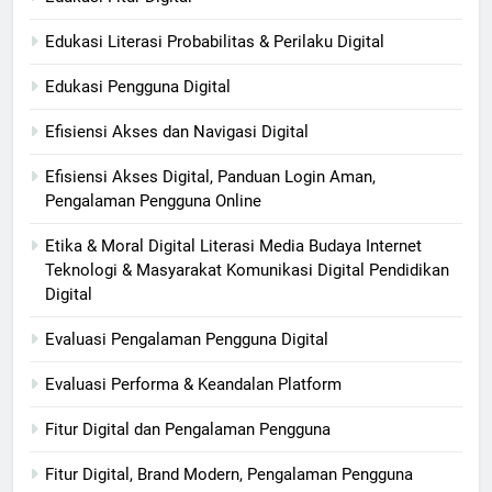
Edukasi Literasi Probabilitas & Perilaku Digital
Edukasi Pengguna Digital
Efisiensi Akses dan Navigasi Digital
Efisiensi Akses Digital, Panduan Login Aman,
Pengalaman Pengguna Online
Etika & Moral Digital Literasi Media Budaya Internet
Teknologi & Masyarakat Komunikasi Digital Pendidikan
Digital
Evaluasi Pengalaman Pengguna Digital
Evaluasi Performa & Keandalan Platform
Fitur Digital dan Pengalaman Pengguna
Fitur Digital, Brand Modern, Pengalaman Pengguna