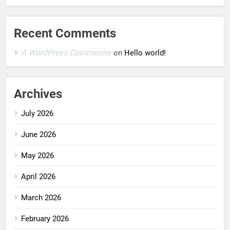
Recent Comments
A WordPress Commenter
on
Hello world!
Archives
July 2026
June 2026
May 2026
April 2026
March 2026
February 2026