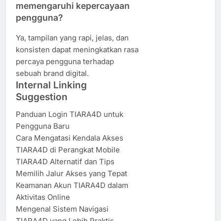
memengaruhi kepercayaan
pengguna?
Ya, tampilan yang rapi, jelas, dan
konsisten dapat meningkatkan rasa
percaya pengguna terhadap
sebuah brand digital.
Internal Linking
Suggestion
Panduan Login TIARA4D untuk
Pengguna Baru
Cara Mengatasi Kendala Akses
TIARA4D di Perangkat Mobile
TIARA4D Alternatif dan Tips
Memilih Jalur Akses yang Tepat
Keamanan Akun TIARA4D dalam
Aktivitas Online
Mengenal Sistem Navigasi
TIARA4D yang Lebih Praktis