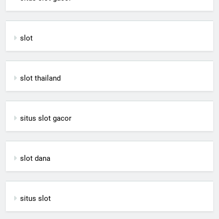
slot
slot thailand
situs slot gacor
slot dana
situs slot