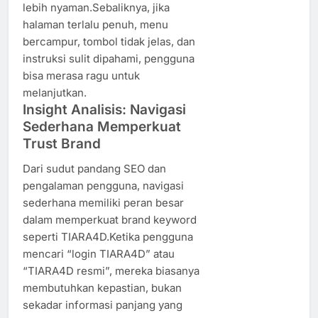
lebih nyaman.Sebaliknya, jika
halaman terlalu penuh, menu
bercampur, tombol tidak jelas, dan
instruksi sulit dipahami, pengguna
bisa merasa ragu untuk
melanjutkan.
Insight Analisis: Navigasi
Sederhana Memperkuat
Trust Brand
Dari sudut pandang SEO dan
pengalaman pengguna, navigasi
sederhana memiliki peran besar
dalam memperkuat brand keyword
seperti TIARA4D.Ketika pengguna
mencari “login TIARA4D” atau
“TIARA4D resmi”, mereka biasanya
membutuhkan kepastian, bukan
sekadar informasi panjang yang