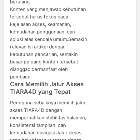
berulang.
Konten yang menjawab kebutuhan
tersebut harus fokus pada
kejelasan akses, keamanan,
kemudahan penggunaan, dan
solusi atas kendala umum.Semakin
relevan isi artikel dengan
kebutuhan pencarian, semakin
besar peluang konten tersebut
dianggap bermanfaat oleh
pembaca.
Cara Memilih Jalur Akses
TIARA4D yang Tepat
Pengguna sebaiknya memilih jalur
akses TIARA4D dengan
memperhatikan stabilitas halaman,
konsistensi tampilan, dan
kemudahan navigasi.Jalur akses