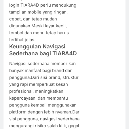
login TIARA4D perlu mendukung
tampilan mobile yang ringan,
cepat, dan tetap mudah
digunakan.Meski layar kecil,
tombol dan menu tetap harus
terlihat jelas.
Keunggulan Navigasi
Sederhana bagi TIARA4D
Navigasi sederhana memberikan
banyak manfaat bagi brand dan
pengguna.Dari sisi brand, struktur
yang rapi memperkuat kesan
profesional, meningkatkan
kepercayaan, dan membantu
pengguna kembali menggunakan
platform dengan lebih nyaman.Dari
sisi pengguna, navigasi sederhana
mengurangi risiko salah klik, gagal