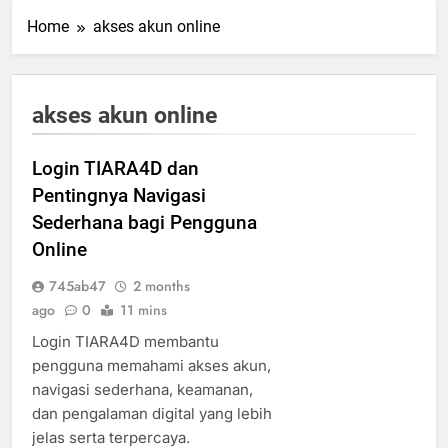
Home
akses akun online
akses akun online
Login TIARA4D dan
Pentingnya Navigasi
Sederhana bagi Pengguna
Online
745ab47
2 months
ago
0
11 mins
Login TIARA4D membantu
pengguna memahami akses akun,
navigasi sederhana, keamanan,
dan pengalaman digital yang lebih
jelas serta terpercaya.