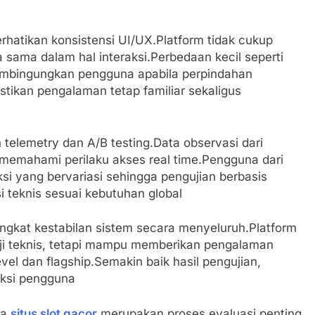
rhatikan konsistensi UI/UX.Platform tidak cukup
sa sama dalam hal interaksi.Perbedaan kecil seperti
 membingungkan pengguna apabila perpindahan
astikan pengalaman tetap familiar sekaligus
telemetry dan A/B testing.Data observasi dari
emahami perilaku akses real time.Pengguna dari
si yang bervariasi sehingga pengujian berbasis
 teknis sesuai kebutuhan global
 tingkat kestabilan sistem secara menyeluruh.Platform
uji teknis, tetapi mampu memberikan pengalaman
el dan flagship.Semakin baik hasil pengujian,
aksi pengguna
da
situs slot gacor
merupakan proses evaluasi penting