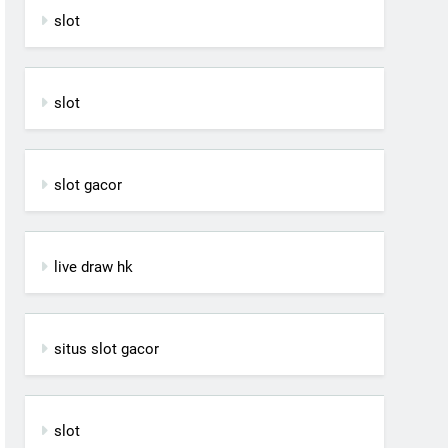
slot
slot
slot gacor
live draw hk
situs slot gacor
slot