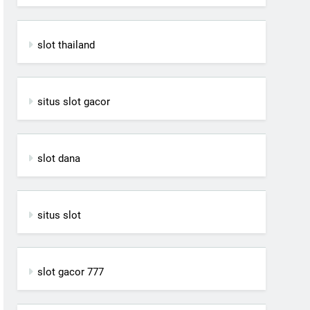
slot thailand
situs slot gacor
slot dana
situs slot
slot gacor 777