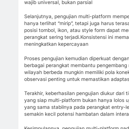
wajib universal, bukan parsial
Selanjutnya, pengujian multi-platform mempe
hanya terlihat “mirip”, tetapi juga harus tera
posisi tombol, ikon, atau style form dapat
perangkat sering terjadi.Konsistensi ini mem
meningkatkan kepercayaan
Proses pengujian kemudian diperkuat dengan 
berbagai perangkat membantu pengembang m
wilayah berbeda mungkin memiliki pola konek
observasi penting untuk memastikan adaptasi
Terakhir, keberhasilan pengujian diukur dari
yang siap multi-platform bukan hanya lolos 
yang sama stabilnya pada perangkat entry-lev
semakin kecil potensi hambatan dalam inter
Kesimpulannya, pengujian multi-platform pa