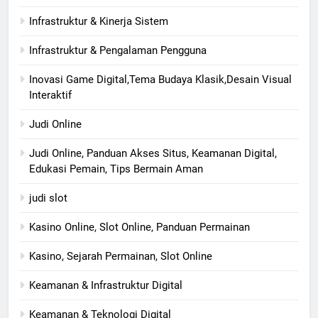
Infrastruktur & Kinerja Sistem
Infrastruktur & Pengalaman Pengguna
Inovasi Game Digital,Tema Budaya Klasik,Desain Visual
Interaktif
Judi Online
Judi Online, Panduan Akses Situs, Keamanan Digital,
Edukasi Pemain, Tips Bermain Aman
judi slot
Kasino Online, Slot Online, Panduan Permainan
Kasino, Sejarah Permainan, Slot Online
Keamanan & Infrastruktur Digital
Keamanan & Teknologi Digital