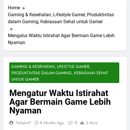
Home
Gaming & Kesehatan, Lifestyle Gamer, Produktivitas
dalam Gaming, Kebiasaan Sehat untuk Gamer
Mengatur Waktu Istirahat Agar Bermain Game Lebih
Nyaman
GAMING & KESEHATAN, LIFESTYLE GAMER,
PRODUKTIVITAS DALAM GAMING, KEBIASAAN SEHAT
UNTUK GAMER
Mengatur Waktu Istirahat
Agar Bermain Game Lebih
Nyaman
0
745ab47
8 Months Ago
6 Mins