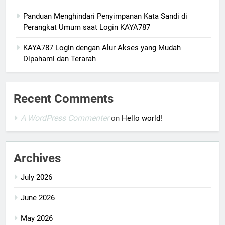
Panduan Menghindari Penyimpanan Kata Sandi di
Perangkat Umum saat Login KAYA787
KAYA787 Login dengan Alur Akses yang Mudah
Dipahami dan Terarah
Recent Comments
A WordPress Commenter
on
Hello world!
Archives
July 2026
June 2026
May 2026