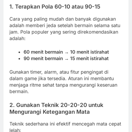
1. Terapkan Pola 60-10 atau 90-15
Cara yang paling mudah dan banyak digunakan
adalah memberi jeda setelah bermain selama satu
jam. Pola populer yang sering direkomendasikan
adalah:
60 menit bermain → 10 menit istirahat
90 menit bermain → 15 menit istirahat
Gunakan timer, alarm, atau fitur pengingat di
dalam game jika tersedia. Aturan ini membantu
menjaga ritme sehat tanpa mengurangi keseruan
bermain.
2. Gunakan Teknik 20-20-20 untuk
Mengurangi Ketegangan Mata
Teknik sederhana ini efektif mencegah mata cepat
lelah: