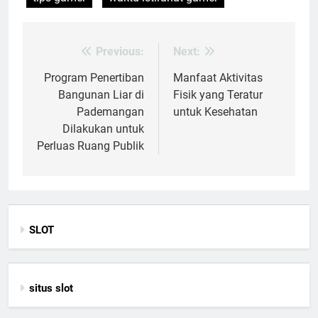
Previous:
Next:
Post
navigation
Program Penertiban
Manfaat Aktivitas
Bangunan Liar di
Fisik yang Teratur
Pademangan
untuk Kesehatan
Dilakukan untuk
Perluas Ruang Publik
SLOT
situs slot