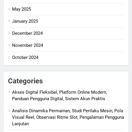
May 2025
January 2025
December 2024
November 2024
October 2024
Categories
Akses Digital Fleksibel, Platform Online Modern,
Panduan Pengguna Digital, Sistem Akun Praktis
Analisis Dinamika Permainan, Studi Perilaku Mesin, Pola
Visual Reel, Observasi Ritme Slot, Pengalaman Pengguna
Lanjutan