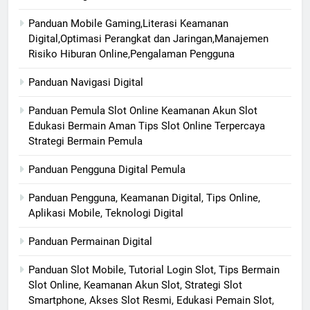
Panduan Mobile Gaming,Literasi Keamanan
Digital,Optimasi Perangkat dan Jaringan,Manajemen
Risiko Hiburan Online,Pengalaman Pengguna
Panduan Navigasi Digital
Panduan Pemula Slot Online Keamanan Akun Slot
Edukasi Bermain Aman Tips Slot Online Terpercaya
Strategi Bermain Pemula
Panduan Pengguna Digital Pemula
Panduan Pengguna, Keamanan Digital, Tips Online,
Aplikasi Mobile, Teknologi Digital
Panduan Permainan Digital
Panduan Slot Mobile, Tutorial Login Slot, Tips Bermain
Slot Online, Keamanan Akun Slot, Strategi Slot
Smartphone, Akses Slot Resmi, Edukasi Pemain Slot,