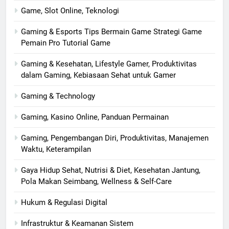
Game, Slot Online, Teknologi
Gaming & Esports Tips Bermain Game Strategi Game
Pemain Pro Tutorial Game
Gaming & Kesehatan, Lifestyle Gamer, Produktivitas
dalam Gaming, Kebiasaan Sehat untuk Gamer
Gaming & Technology
Gaming, Kasino Online, Panduan Permainan
Gaming, Pengembangan Diri, Produktivitas, Manajemen
Waktu, Keterampilan
Gaya Hidup Sehat, Nutrisi & Diet, Kesehatan Jantung,
Pola Makan Seimbang, Wellness & Self-Care
Hukum & Regulasi Digital
Infrastruktur & Keamanan Sistem