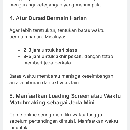
mengurangi ketegangan yang menumpuk.
4. Atur Durasi Bermain Harian
Agar lebih terstruktur, tentukan batas waktu
bermain harian. Misalnya:
2–3 jam untuk hari biasa
3–5 jam untuk akhir pekan
, dengan tetap
memberi jeda berkala
Batas waktu membantu menjaga keseimbangan
antara hiburan dan aktivitas lain.
5. Manfaatkan Loading Screen atau Waktu
Matchmaking sebagai Jeda Mini
Game online sering memiliki waktu tunggu
sebelum pertandingan dimulai. Manfaatkan waktu
ini untuk: