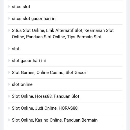
situs slot
situs slot gacor hari ini
Situs Slot Online, Link Alternatif Slot, Keamanan Slot
Online, Panduan Slot Online, Tips Bermain Slot
slot
slot gacor hari ini
Slot Games, Online Casino, Slot Gacor
slot online
Slot Online, Horas88, Panduan Slot
Slot Online, Judi Online, HORAS88
Slot Online, Kasino Online, Panduan Bermain