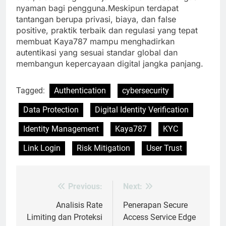
nyaman bagi pengguna.Meskipun terdapat
tantangan berupa privasi, biaya, dan false
positive, praktik terbaik dan regulasi yang tepat
membuat Kaya787 mampu menghadirkan
autentikasi yang sesuai standar global dan
membangun kepercayaan digital jangka panjang.
Tagged:
Authentication
cybersecurity
Data Protection
Digital Identity Verification
Identity Management
Kaya787
KYC
Link Login
Risk Mitigation
User Trust
Previous:
Next:
Post
navigation
Analisis Rate
Penerapan Secure
Limiting dan Proteksi
Access Service Edge