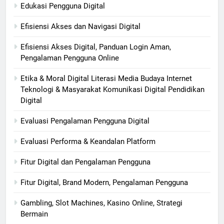
Edukasi Pengguna Digital
Efisiensi Akses dan Navigasi Digital
Efisiensi Akses Digital, Panduan Login Aman,
Pengalaman Pengguna Online
Etika & Moral Digital Literasi Media Budaya Internet
Teknologi & Masyarakat Komunikasi Digital Pendidikan
Digital
Evaluasi Pengalaman Pengguna Digital
Evaluasi Performa & Keandalan Platform
Fitur Digital dan Pengalaman Pengguna
Fitur Digital, Brand Modern, Pengalaman Pengguna
Gambling, Slot Machines, Kasino Online, Strategi
Bermain