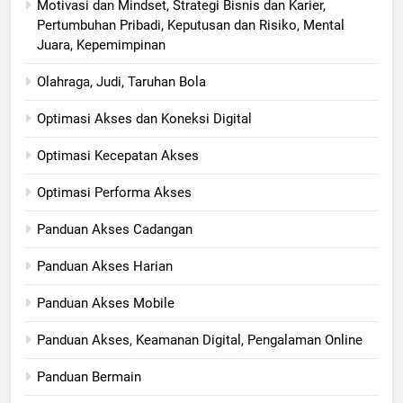
Motivasi dan Mindset, Strategi Bisnis dan Karier,
Pertumbuhan Pribadi, Keputusan dan Risiko, Mental
Juara, Kepemimpinan
Olahraga, Judi, Taruhan Bola
Optimasi Akses dan Koneksi Digital
Optimasi Kecepatan Akses
Optimasi Performa Akses
Panduan Akses Cadangan
Panduan Akses Harian
Panduan Akses Mobile
Panduan Akses, Keamanan Digital, Pengalaman Online
Panduan Bermain