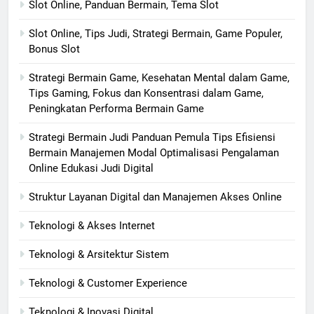
Slot Online, Panduan Bermain, Tema Slot
Slot Online, Tips Judi, Strategi Bermain, Game Populer,
Bonus Slot
Strategi Bermain Game, Kesehatan Mental dalam Game,
Tips Gaming, Fokus dan Konsentrasi dalam Game,
Peningkatan Performa Bermain Game
Strategi Bermain Judi Panduan Pemula Tips Efisiensi
Bermain Manajemen Modal Optimalisasi Pengalaman
Online Edukasi Judi Digital
Struktur Layanan Digital dan Manajemen Akses Online
Teknologi & Akses Internet
Teknologi & Arsitektur Sistem
Teknologi & Customer Experience
Teknologi & Inovasi Digital