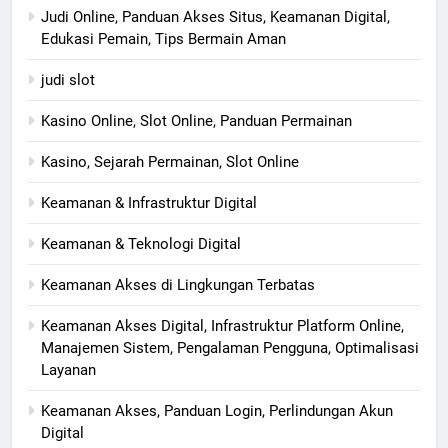
Judi Online, Panduan Akses Situs, Keamanan Digital,
Edukasi Pemain, Tips Bermain Aman
judi slot
Kasino Online, Slot Online, Panduan Permainan
Kasino, Sejarah Permainan, Slot Online
Keamanan & Infrastruktur Digital
Keamanan & Teknologi Digital
Keamanan Akses di Lingkungan Terbatas
Keamanan Akses Digital, Infrastruktur Platform Online,
Manajemen Sistem, Pengalaman Pengguna, Optimalisasi
Layanan
Keamanan Akses, Panduan Login, Perlindungan Akun
Digital