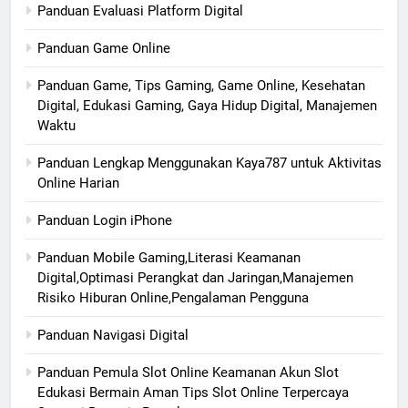
Panduan Evaluasi Platform Digital
Panduan Game Online
Panduan Game, Tips Gaming, Game Online, Kesehatan
Digital, Edukasi Gaming, Gaya Hidup Digital, Manajemen
Waktu
Panduan Lengkap Menggunakan Kaya787 untuk Aktivitas
Online Harian
Panduan Login iPhone
Panduan Mobile Gaming,Literasi Keamanan
Digital,Optimasi Perangkat dan Jaringan,Manajemen
Risiko Hiburan Online,Pengalaman Pengguna
Panduan Navigasi Digital
Panduan Pemula Slot Online Keamanan Akun Slot
Edukasi Bermain Aman Tips Slot Online Terpercaya