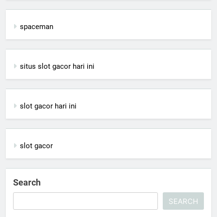
spaceman
situs slot gacor hari ini
slot gacor hari ini
slot gacor
Search
SEARCH