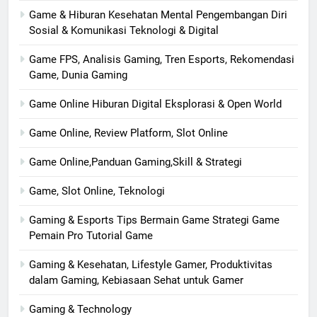
Game & Hiburan Kesehatan Mental Pengembangan Diri
Sosial & Komunikasi Teknologi & Digital
Game FPS, Analisis Gaming, Tren Esports, Rekomendasi
Game, Dunia Gaming
Game Online Hiburan Digital Eksplorasi & Open World
Game Online, Review Platform, Slot Online
Game Online,Panduan Gaming,Skill & Strategi
Game, Slot Online, Teknologi
Gaming & Esports Tips Bermain Game Strategi Game
Pemain Pro Tutorial Game
Gaming & Kesehatan, Lifestyle Gamer, Produktivitas
dalam Gaming, Kebiasaan Sehat untuk Gamer
Gaming & Technology