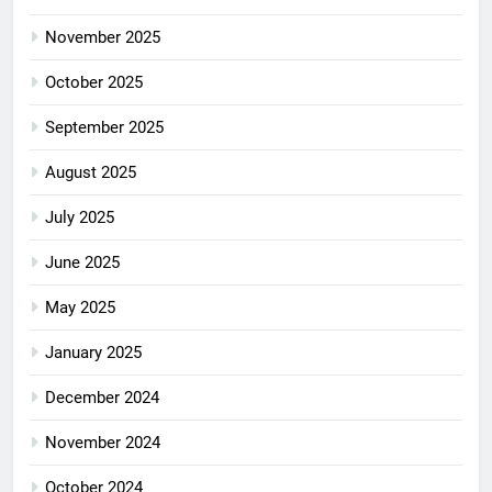
November 2025
October 2025
September 2025
August 2025
July 2025
June 2025
May 2025
January 2025
December 2024
November 2024
October 2024