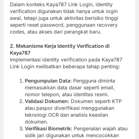
Dalam konteks Kaya787 Link Login, identity
verification digunakan tidak hanya untuk login
awal, tetapi juga untuk aktivitas berisiko tinggi
seperti reset password, penggunaan recovery
codes, atau akses dari perangkat baru.
2. Mekanisme Kerja Identity Verification di
Kaya787
Implementasi identity verification pada Kaya787
Link Login melibatkan beberapa tahap penting:
Pengumpulan Data:
Pengguna diminta
memasukkan data dasar seperti email,
nomor telepon, atau identitas resmi.
Validasi Dokumen:
Dokumen seperti KTP
atau paspor diverifikasi menggunakan
teknologi OCR dan analisis keaslian
dokumen.
Verifikasi Biometrik:
Pengenalan wajah atau
sidik jari digunakan untuk mencocokkan