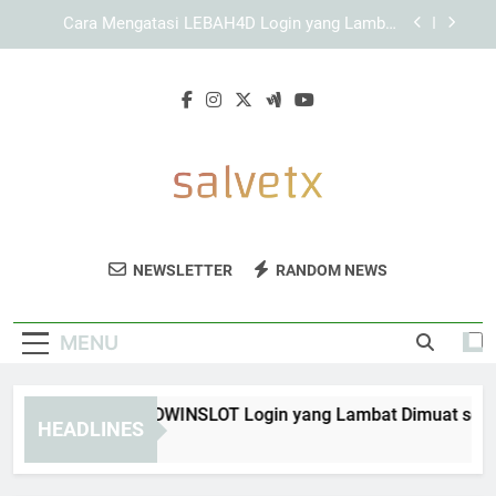
Skip
Cara Mengatasi Halaman Login KAYA787 yang
to
Lambat Dimuat secara Efektif
content
Panduan Menghindari Penyimpanan Kata Sandi di
Perangkat Umum saat Login KAYA787
Cara Mengatasi EDWINSLOT Login yang Lambat
Dimuat secara Efektif
Cara Mengatasi LEBAH4D Login yang Lambat
Dimuat secara Sistematis
Cara Mengatasi Halaman Login KAYA787 yang
Lambat Dimuat secara Efektif
Salve TX
Dapatkan Produk Kesehatan Dan Terapi
Panduan Menghindari Penyimpanan Kata Sandi di
NEWSLETTER
RANDOM NEWS
Perangkat Umum saat Login KAYA787
Berkualitas Di Salve TX. Solusi Untuk
Kesejahteraan Dan Kesehatan Anda.
MENU
ra Mengatasi EDWINSLOT Login yang Lambat Dimuat secara Ef
HEADLINES
Weeks Ago