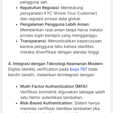
pengguna sah.
Kepatuhan Regulasi:
Mendukung
persyaratan KYC (Know Your Customer)
dan regulasi privasi data global.
Pengalaman Pengguna Lebih Aman:
Memberikan rasa aman tanpa harus melalui
proses login berlapis yang mengganggu.
Transparansi:
Menumbuhkan kepercayaan
karena pengguna tahu bahwa identitas
mereka diverifikasi dengan standar tinggi.
4. Integrasi dengan Teknologi Keamanan Modern
Digital identity verification pada
kaya 787
tidak
berdiri sendiri, melainkan terintegrasi dengan:
Multi-Factor Authentication (MFA):
Verifikasi biometrik digunakan sebagai salah
satu faktor autentikasi tambahan.
Risk-Based Authentication:
Sistem hanya
meminta verifikasi identitas tambahan jika