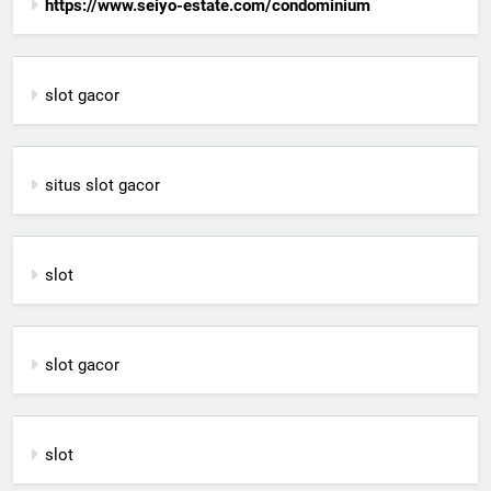
https://www.seiyo-estate.com/condominium
slot gacor
situs slot gacor
slot
slot gacor
slot