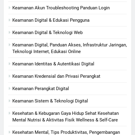
Keamanan Akun Troubleshooting Panduan Login
Keamanan Digital & Edukasi Pengguna
Keamanan Digital & Teknologi Web
Keamanan Digital, Panduan Akses, Infrastruktur Jaringan,
Teknologi Internet, Edukasi Online
Keamanan Identitas & Autentikasi Digital
Keamanan Kredensial dan Privasi Perangkat
Keamanan Perangkat Digital
Keamanan Sistem & Teknologi Digital
Kesehatan & Kebugaran Gaya Hidup Sehat Kesehatan
Mental Nutrisi & Aktivitas Fisik Wellness & Self-Care
Kesehatan Mental, Tips Produktivitas, Pengembangan