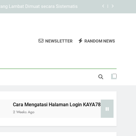
ang Lambat Dimuat secara Sistematis
7 yang Lambat Dimuat secara Efektif
i Perangkat Umum saat Login KAYA787
NEWSLETTER
RANDOM NEWS
n yang Lambat Dimuat secara Efektif
ang Lambat Dimuat secara Sistematis
Untuk Kesejahteraan Dan Kesehatan Anda.
7 yang Lambat Dimuat secara Efektif
i Perangkat Umum saat Login KAYA787
Mengatasi Halaman Login KAYA787 yang Lambat Dimuat secara
 Ago