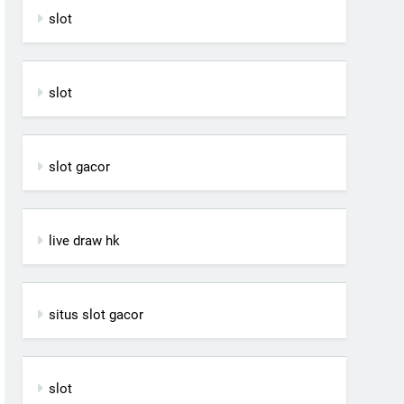
slot
slot
slot gacor
live draw hk
situs slot gacor
slot