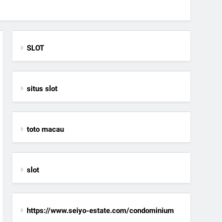
SLOT
situs slot
toto macau
slot
https://www.seiyo-estate.com/condominium