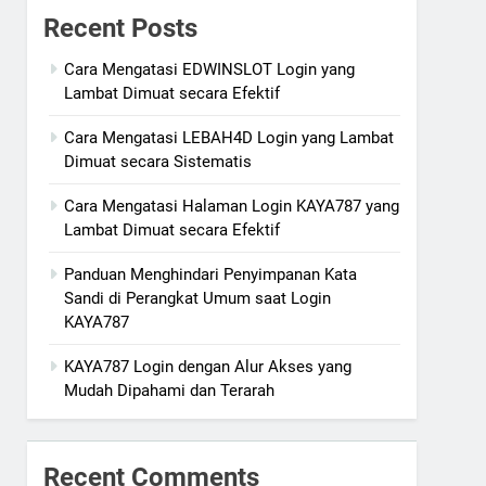
Recent Posts
Cara Mengatasi EDWINSLOT Login yang
Lambat Dimuat secara Efektif
Cara Mengatasi LEBAH4D Login yang Lambat
Dimuat secara Sistematis
Cara Mengatasi Halaman Login KAYA787 yang
Lambat Dimuat secara Efektif
Panduan Menghindari Penyimpanan Kata
Sandi di Perangkat Umum saat Login
KAYA787
KAYA787 Login dengan Alur Akses yang
Mudah Dipahami dan Terarah
Recent Comments