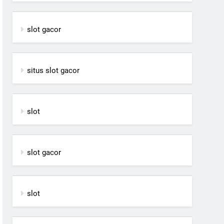
slot gacor
situs slot gacor
slot
slot gacor
slot