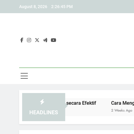
Skip
August 8, 2026
2:26:46 PM
to
content
Sal
Dapatkan 
g Lambat Dimuat secara Efektif
Cara Mengatasi LEBAH
2 Weeks Ago
HEADLINES