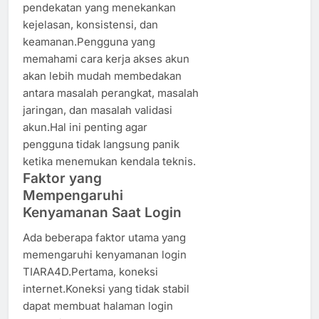
pendekatan yang menekankan
kejelasan, konsistensi, dan
keamanan.Pengguna yang
memahami cara kerja akses akun
akan lebih mudah membedakan
antara masalah perangkat, masalah
jaringan, dan masalah validasi
akun.Hal ini penting agar
pengguna tidak langsung panik
ketika menemukan kendala teknis.
Faktor yang
Mempengaruhi
Kenyamanan Saat Login
Ada beberapa faktor utama yang
memengaruhi kenyamanan login
TIARA4D.Pertama, koneksi
internet.Koneksi yang tidak stabil
dapat membuat halaman login