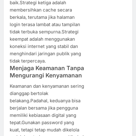
baik.Strategi ketiga adalah
membersihkan cache secara
berkala, terutama jika halaman
login terasa lambat atau tampilan
tidak terbuka sempurna.Strategi
keempat adalah menggunakan
koneksi internet yang stabil dan
menghindari jaringan publik yang
tidak terpercaya.
Menjaga Keamanan Tanpa
Mengurangi Kenyamanan
Keamanan dan kenyamanan sering
dianggap bertolak
belakang.Padahal, keduanya bisa
berjalan bersama jika pengguna
memiliki kebiasaan digital yang
tepat.Gunakan password yang
kuat, tetapi tetap mudah dikelola