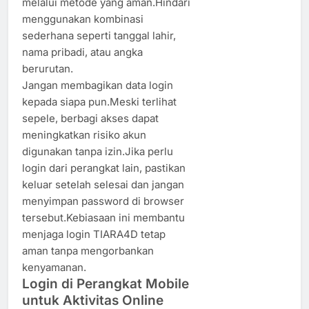
melalui metode yang aman.Hindari
menggunakan kombinasi
sederhana seperti tanggal lahir,
nama pribadi, atau angka
berurutan.
Jangan membagikan data login
kepada siapa pun.Meski terlihat
sepele, berbagi akses dapat
meningkatkan risiko akun
digunakan tanpa izin.Jika perlu
login dari perangkat lain, pastikan
keluar setelah selesai dan jangan
menyimpan password di browser
tersebut.Kebiasaan ini membantu
menjaga login TIARA4D tetap
aman tanpa mengorbankan
kenyamanan.
Login di Perangkat Mobile
untuk Aktivitas Online