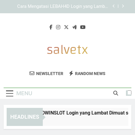
Skip
Cara Mengatasi Halaman Login KAYA787 yang
to
Lambat Dimuat secara Efektif
content
Panduan Menghindari Penyimpanan Kata Sandi di
Perangkat Umum saat Login KAYA787
Cara Mengatasi EDWINSLOT Login yang Lambat
Dimuat secara Efektif
Cara Mengatasi LEBAH4D Login yang Lambat
Dimuat secara Sistematis
Cara Mengatasi Halaman Login KAYA787 yang
Lambat Dimuat secara Efektif
Salve TX
Dapatkan Produk Kesehatan Dan Terapi
Panduan Menghindari Penyimpanan Kata Sandi di
NEWSLETTER
RANDOM NEWS
Perangkat Umum saat Login KAYA787
Berkualitas Di Salve TX. Solusi Untuk
Kesejahteraan Dan Kesehatan Anda.
MENU
ra Mengatasi EDWINSLOT Login yang Lambat Dimuat secara Ef
HEADLINES
eeks Ago