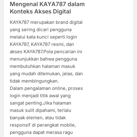
Mengenal KAYA787 dalam
Konteks Akses Digital
KAYA787 merupakan brand digital
yang sering dicari pengguna
melalui kata kunci seperti login
KAYA787, KAYA787 resmi, dan
akses KAYA787.Pola pencarian ini
menunjukkan bahwa pengguna
membutuhkan halaman masuk
yang mudah ditemukan, jelas, dan
tidak membingungkan.
Dalam pengalaman online, proses
login menjadi titik awal yang
sangat penting.Jika halaman
masuk sulit dipahami, terlalu
banyak elemen, atau tidak
responsif di perangkat mobile,
pengguna dapat merasa ragu