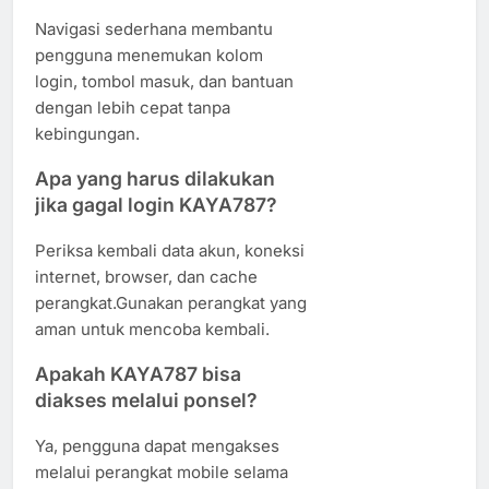
Navigasi sederhana membantu
pengguna menemukan kolom
login, tombol masuk, dan bantuan
dengan lebih cepat tanpa
kebingungan.
Apa yang harus dilakukan
jika gagal login KAYA787?
Periksa kembali data akun, koneksi
internet, browser, dan cache
perangkat.Gunakan perangkat yang
aman untuk mencoba kembali.
Apakah KAYA787 bisa
diakses melalui ponsel?
Ya, pengguna dapat mengakses
melalui perangkat mobile selama