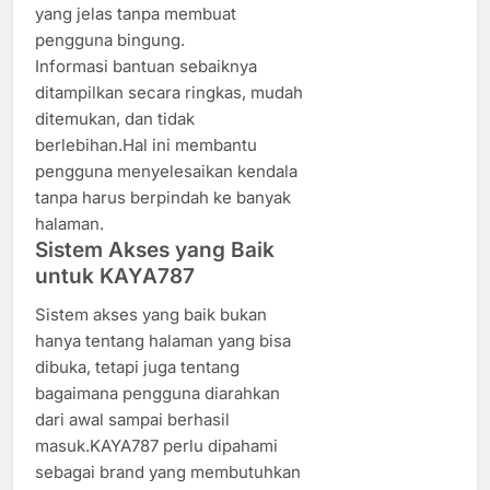
yang jelas tanpa membuat
pengguna bingung.
Informasi bantuan sebaiknya
ditampilkan secara ringkas, mudah
ditemukan, dan tidak
berlebihan.Hal ini membantu
pengguna menyelesaikan kendala
tanpa harus berpindah ke banyak
halaman.
Sistem Akses yang Baik
untuk KAYA787
Sistem akses yang baik bukan
hanya tentang halaman yang bisa
dibuka, tetapi juga tentang
bagaimana pengguna diarahkan
dari awal sampai berhasil
masuk.KAYA787 perlu dipahami
sebagai brand yang membutuhkan