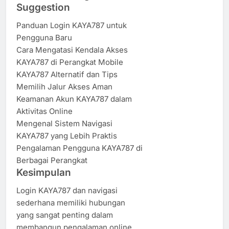
Suggestion
Panduan Login KAYA787 untuk
Pengguna Baru
Cara Mengatasi Kendala Akses
KAYA787 di Perangkat Mobile
KAYA787 Alternatif dan Tips
Memilih Jalur Akses Aman
Keamanan Akun KAYA787 dalam
Aktivitas Online
Mengenal Sistem Navigasi
KAYA787 yang Lebih Praktis
Pengalaman Pengguna KAYA787 di
Berbagai Perangkat
Kesimpulan
Login KAYA787 dan navigasi
sederhana memiliki hubungan
yang sangat penting dalam
membangun pengalaman online