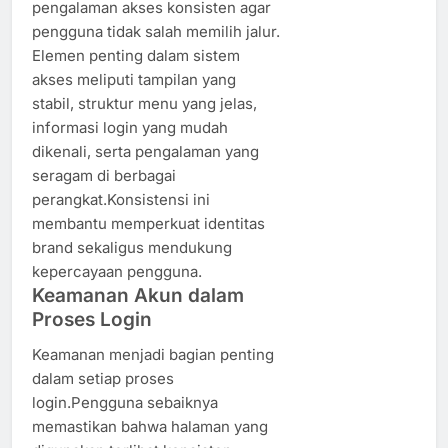
pengalaman akses konsisten agar
pengguna tidak salah memilih jalur.
Elemen penting dalam sistem
akses meliputi tampilan yang
stabil, struktur menu yang jelas,
informasi login yang mudah
dikenali, serta pengalaman yang
seragam di berbagai
perangkat.Konsistensi ini
membantu memperkuat identitas
brand sekaligus mendukung
kepercayaan pengguna.
Keamanan Akun dalam
Proses Login
Keamanan menjadi bagian penting
dalam setiap proses
login.Pengguna sebaiknya
memastikan bahwa halaman yang