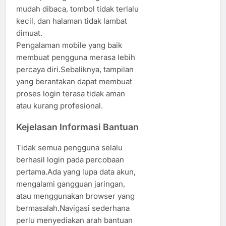
mudah dibaca, tombol tidak terlalu
kecil, dan halaman tidak lambat
dimuat.
Pengalaman mobile yang baik
membuat pengguna merasa lebih
percaya diri.Sebaliknya, tampilan
yang berantakan dapat membuat
proses login terasa tidak aman
atau kurang profesional.
Kejelasan Informasi Bantuan
Tidak semua pengguna selalu
berhasil login pada percobaan
pertama.Ada yang lupa data akun,
mengalami gangguan jaringan,
atau menggunakan browser yang
bermasalah.Navigasi sederhana
perlu menyediakan arah bantuan