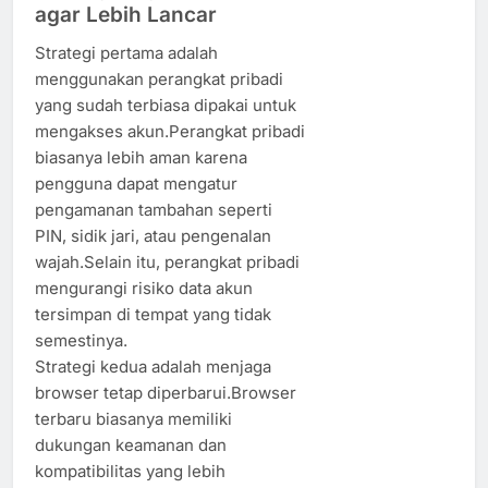
agar Lebih Lancar
Strategi pertama adalah
menggunakan perangkat pribadi
yang sudah terbiasa dipakai untuk
mengakses akun.Perangkat pribadi
biasanya lebih aman karena
pengguna dapat mengatur
pengamanan tambahan seperti
PIN, sidik jari, atau pengenalan
wajah.Selain itu, perangkat pribadi
mengurangi risiko data akun
tersimpan di tempat yang tidak
semestinya.
Strategi kedua adalah menjaga
browser tetap diperbarui.Browser
terbaru biasanya memiliki
dukungan keamanan dan
kompatibilitas yang lebih