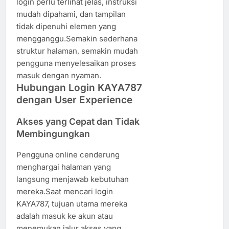
login perlu terlihat jelas, instruksi
mudah dipahami, dan tampilan
tidak dipenuhi elemen yang
mengganggu.Semakin sederhana
struktur halaman, semakin mudah
pengguna menyelesaikan proses
masuk dengan nyaman.
Hubungan Login KAYA787
dengan User Experience
Akses yang Cepat dan Tidak
Membingungkan
Pengguna online cenderung
menghargai halaman yang
langsung menjawab kebutuhan
mereka.Saat mencari login
KAYA787, tujuan utama mereka
adalah masuk ke akun atau
menemukan jalur akses yang