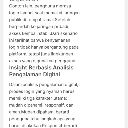
Contoh lain, pengguna merasa
login lambat saat memakai jaringan
publik di tempat ramai.Setelah
berpindah ke jaringan pribadi,
akses kembali stabil.Dari skenario
ini terlihat bahwa kenyamanan
login tidak hanya bergantung pada
platform, tetapi juga lingkungan
akses yang digunakan pengguna.
Insight Berbasis Analisis
Pengalaman Digital
Dalam analisis pengalaman digital,
proses login yang nyaman harus
memiliki tiga karakter utama:
mudah dipahami, responsif, dan
aman.Mudah dipahami berarti
pengguna tahu langkah apa yang
harus dilakukan.Responsif berarti