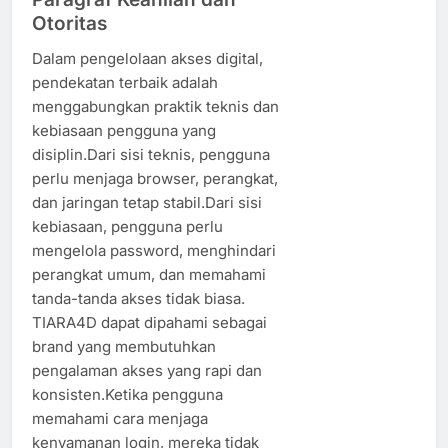
Otoritas
Dalam pengelolaan akses digital,
pendekatan terbaik adalah
menggabungkan praktik teknis dan
kebiasaan pengguna yang
disiplin.Dari sisi teknis, pengguna
perlu menjaga browser, perangkat,
dan jaringan tetap stabil.Dari sisi
kebiasaan, pengguna perlu
mengelola password, menghindari
perangkat umum, dan memahami
tanda-tanda akses tidak biasa.
TIARA4D dapat dipahami sebagai
brand yang membutuhkan
pengalaman akses yang rapi dan
konsisten.Ketika pengguna
memahami cara menjaga
kenyamanan login, mereka tidak