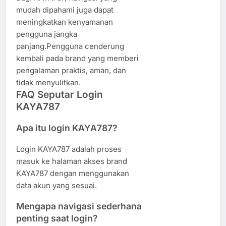
mudah dipahami juga dapat
meningkatkan kenyamanan
pengguna jangka
panjang.Pengguna cenderung
kembali pada brand yang memberi
pengalaman praktis, aman, dan
tidak menyulitkan.
FAQ Seputar Login
KAYA787
Apa itu login KAYA787?
Login KAYA787 adalah proses
masuk ke halaman akses brand
KAYA787 dengan menggunakan
data akun yang sesuai.
Mengapa navigasi sederhana
penting saat login?