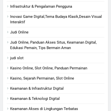
Infrastruktur & Pengalaman Pengguna
Inovasi Game Digital,Tema Budaya Klasik,Desain Visual
Interaktif
Judi Online
Judi Online, Panduan Akses Situs, Keamanan Digital,
Edukasi Pemain, Tips Bermain Aman
judi slot
Kasino Online, Slot Online, Panduan Permainan
Kasino, Sejarah Permainan, Slot Online
Keamanan & Infrastruktur Digital
Keamanan & Teknologi Digital
Keamanan Akses di Lingkungan Terbatas