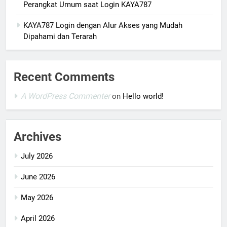
Perangkat Umum saat Login KAYA787
KAYA787 Login dengan Alur Akses yang Mudah
Dipahami dan Terarah
Recent Comments
A WordPress Commenter
on
Hello world!
Archives
July 2026
June 2026
May 2026
April 2026