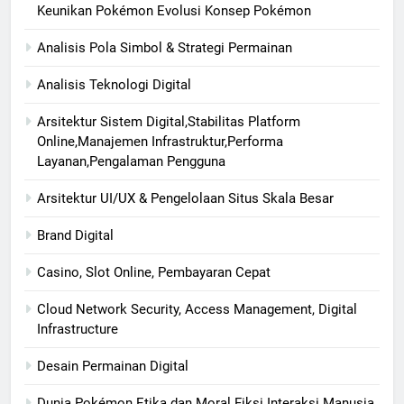
Keunikan Pokémon Evolusi Konsep Pokémon
Analisis Pola Simbol & Strategi Permainan
Analisis Teknologi Digital
Arsitektur Sistem Digital,Stabilitas Platform
Online,Manajemen Infrastruktur,Performa
Layanan,Pengalaman Pengguna
Arsitektur UI/UX & Pengelolaan Situs Skala Besar
Brand Digital
Casino, Slot Online, Pembayaran Cepat
Cloud Network Security, Access Management, Digital
Infrastructure
Desain Permainan Digital
Dunia Pokémon Etika dan Moral Fiksi Interaksi Manusia