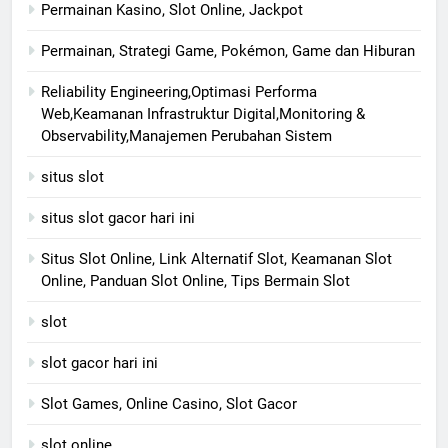
Permainan Kasino, Slot Online, Jackpot
Permainan, Strategi Game, Pokémon, Game dan Hiburan
Reliability Engineering,Optimasi Performa
Web,Keamanan Infrastruktur Digital,Monitoring &
Observability,Manajemen Perubahan Sistem
situs slot
situs slot gacor hari ini
Situs Slot Online, Link Alternatif Slot, Keamanan Slot
Online, Panduan Slot Online, Tips Bermain Slot
slot
slot gacor hari ini
Slot Games, Online Casino, Slot Gacor
slot online