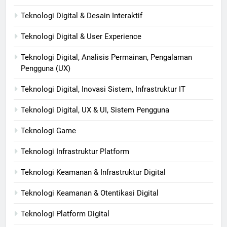
Teknologi Digital & Desain Interaktif
Teknologi Digital & User Experience
Teknologi Digital, Analisis Permainan, Pengalaman
Pengguna (UX)
Teknologi Digital, Inovasi Sistem, Infrastruktur IT
Teknologi Digital, UX & UI, Sistem Pengguna
Teknologi Game
Teknologi Infrastruktur Platform
Teknologi Keamanan & Infrastruktur Digital
Teknologi Keamanan & Otentikasi Digital
Teknologi Platform Digital