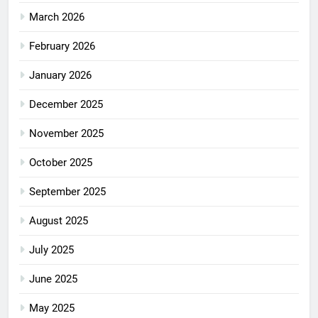
March 2026
February 2026
January 2026
December 2025
November 2025
October 2025
September 2025
August 2025
July 2025
June 2025
May 2025