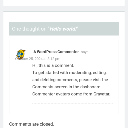
One thought on “
Hello world!
”
A WordPress Commenter
says:
October 25, 2024 at 8:12 pm
Hi, this is a comment.
To get started with moderating, editing,
and deleting comments, please visit the
Comments screen in the dashboard.
Commenter avatars come from
Gravatar
.
Comments are closed.