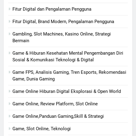
Fitur Digital dan Pengalaman Pengguna
Fitur Digital, Brand Modern, Pengalaman Pengguna
Gambling, Slot Machines, Kasino Online, Strategi
Bermain
Game & Hiburan Kesehatan Mental Pengembangan Diri
Sosial & Komunikasi Teknologi & Digital
Game FPS, Analisis Gaming, Tren Esports, Rekomendasi
Game, Dunia Gaming
Game Online Hiburan Digital Eksplorasi & Open World
Game Online, Review Platform, Slot Online
Game Online,Panduan Gaming,Skill & Strategi
Game, Slot Online, Teknologi