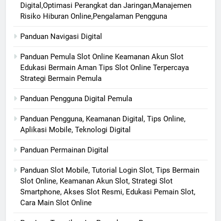
Digital,Optimasi Perangkat dan Jaringan,Manajemen
Risiko Hiburan Online,Pengalaman Pengguna
Panduan Navigasi Digital
Panduan Pemula Slot Online Keamanan Akun Slot
Edukasi Bermain Aman Tips Slot Online Terpercaya
Strategi Bermain Pemula
Panduan Pengguna Digital Pemula
Panduan Pengguna, Keamanan Digital, Tips Online,
Aplikasi Mobile, Teknologi Digital
Panduan Permainan Digital
Panduan Slot Mobile, Tutorial Login Slot, Tips Bermain
Slot Online, Keamanan Akun Slot, Strategi Slot
Smartphone, Akses Slot Resmi, Edukasi Pemain Slot,
Cara Main Slot Online