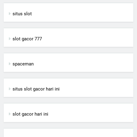
situs slot
slot gacor 777
spaceman
situs slot gacor hari ini
slot gacor hari ini