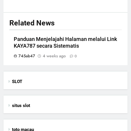
Related News
Panduan Menjelajahi Halaman melalui Link
KAYA787 secara Sistematis
745ab47
4 weeks ago
0
SLOT
situs slot
toto macau