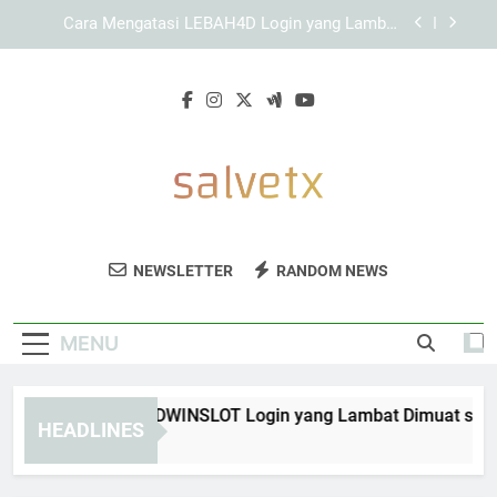
Skip
Cara Mengatasi Halaman Login KAYA787 yang
to
Lambat Dimuat secara Efektif
content
Panduan Menghindari Penyimpanan Kata Sandi di
Perangkat Umum saat Login KAYA787
Cara Mengatasi EDWINSLOT Login yang Lambat
Dimuat secara Efektif
Cara Mengatasi LEBAH4D Login yang Lambat
Dimuat secara Sistematis
Cara Mengatasi Halaman Login KAYA787 yang
Lambat Dimuat secara Efektif
Salve TX
Dapatkan Produk Kesehatan Dan Terapi
Panduan Menghindari Penyimpanan Kata Sandi di
NEWSLETTER
RANDOM NEWS
Perangkat Umum saat Login KAYA787
Berkualitas Di Salve TX. Solusi Untuk
Kesejahteraan Dan Kesehatan Anda.
MENU
ra Mengatasi EDWINSLOT Login yang Lambat Dimuat secara E
HEADLINES
Weeks Ago