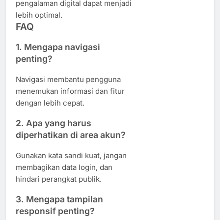
pengalaman digital dapat menjadi
lebih optimal.
FAQ
1. Mengapa navigasi
penting?
Navigasi membantu pengguna
menemukan informasi dan fitur
dengan lebih cepat.
2. Apa yang harus
diperhatikan di area akun?
Gunakan kata sandi kuat, jangan
membagikan data login, dan
hindari perangkat publik.
3. Mengapa tampilan
responsif penting?