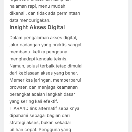
halaman rapi, menu mudah
dikenali, dan tidak ada permintaan
data mencurigakan.
Insight Akses Digital
Dalam pengalaman akses digital,
jalur cadangan yang praktis sangat
membantu ketika pengguna
menghadapi kendala teknis.
Namun, solusi terbaik tetap dimulai
dari kebiasaan akses yang benar.
Memeriksa jaringan, memperbarui
browser, dan menjaga keamanan
perangkat adalah langkah dasar
yang sering kali efektif.
TIARA4D link alternatif sebaiknya
dipahami sebagai bagian dari
strategi akses, bukan sekadar
pilihan cepat. Pengguna yang