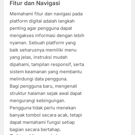
Fitur dan Navigasi
Memahami fitur dan navigasi pada
platform digital adalah langkah
penting agar pengguna dapat
mengakses informasi dengan lebih
nyaman. Sebuah platform yang
baik seharusnya memiliki menu
yang jelas, instruksi mudah
dipahami, tampilan responsif, serta
sistem keamanan yang membantu
melindungi data pengguna.
Bagi pengguna baru, mengenali
struktur halaman sejak awal dapat
mengurangi kebingungan.
Pengguna tidak perlu menekan
banyak tombol secara acak, tetapi
dapat memahami fungsi setiap
bagian secara bertahap.