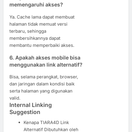
memengaruhi akses?
Ya. Cache lama dapat membuat
halaman tidak memuat versi
terbaru, sehingga
membersihkannya dapat
membantu memperbaiki akses.
6. Apakah akses mobile bisa
menggunakan link alternatif?
Bisa, selama perangkat, browser,
dan jaringan dalam kondisi baik
serta halaman yang digunakan
valid.
Internal Linking
Suggestion
Kenapa TIARA4D Link
Alternatif Dibutuhkan oleh