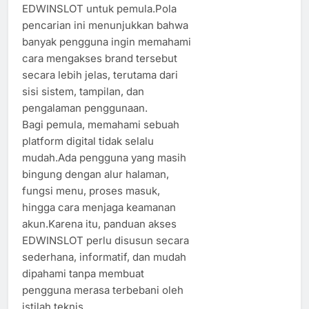
EDWINSLOT untuk pemula.Pola
pencarian ini menunjukkan bahwa
banyak pengguna ingin memahami
cara mengakses brand tersebut
secara lebih jelas, terutama dari
sisi sistem, tampilan, dan
pengalaman penggunaan.
Bagi pemula, memahami sebuah
platform digital tidak selalu
mudah.Ada pengguna yang masih
bingung dengan alur halaman,
fungsi menu, proses masuk,
hingga cara menjaga keamanan
akun.Karena itu, panduan akses
EDWINSLOT perlu disusun secara
sederhana, informatif, dan mudah
dipahami tanpa membuat
pengguna merasa terbebani oleh
istilah teknis.