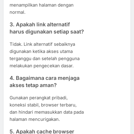
menampilkan halaman dengan
normal.
3. Apakah link alternatif
harus digunakan setiap saat?
Tidak. Link alternatif sebaiknya
digunakan ketika akses utama
terganggu dan setelah pengguna
melakukan pengecekan dasar.
4. Bagaimana cara menjaga
akses tetap aman?
Gunakan perangkat pribadi,
koneksi stabil, browser terbaru,
dan hindari memasukkan data pada
halaman mencurigakan.
5. Apakah cache browser