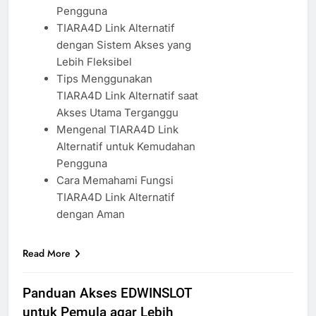
Pengguna
TIARA4D Link Alternatif
dengan Sistem Akses yang
Lebih Fleksibel
Tips Menggunakan
TIARA4D Link Alternatif saat
Akses Utama Terganggu
Mengenal TIARA4D Link
Alternatif untuk Kemudahan
Pengguna
Cara Memahami Fungsi
TIARA4D Link Alternatif
dengan Aman
Read More
Panduan Akses EDWINSLOT
untuk Pemula agar Lebih