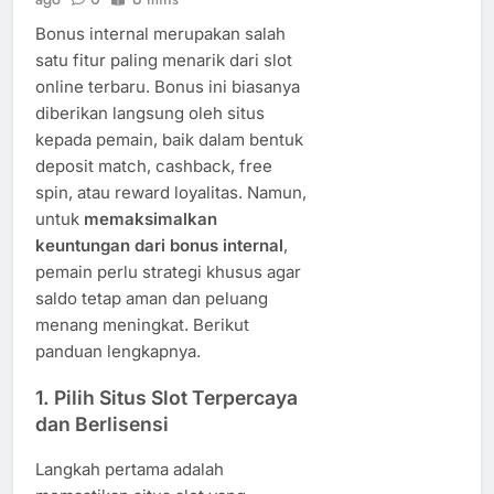
Bonus internal merupakan salah
satu fitur paling menarik dari slot
online terbaru. Bonus ini biasanya
diberikan langsung oleh situs
kepada pemain, baik dalam bentuk
deposit match, cashback, free
spin, atau reward loyalitas. Namun,
untuk
memaksimalkan
keuntungan dari bonus internal
,
pemain perlu strategi khusus agar
saldo tetap aman dan peluang
menang meningkat. Berikut
panduan lengkapnya.
1. Pilih Situs Slot Terpercaya
dan Berlisensi
Langkah pertama adalah