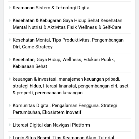
Keamanan Sistem & Teknologi Digital
Kesehatan & Kebugaran Gaya Hidup Sehat Kesehatan
Mental Nutrisi & Aktivitas Fisik Wellness & Self-Care
Kesehatan Mental, Tips Produktivitas, Pengembangan
Diri, Game Strategy
Kesehatan, Gaya Hidup, Wellness, Edukasi Publik,
Kebiasaan Sehat
keuangan & investasi, manajemen keuangan pribadi,
strategi hidup, literasi finansial, pengembangan diri, aset
& properti, perencanaan keuangan
Komunitas Digital, Pengalaman Pengguna, Strategi
Pertumbuhan, Ekosistem Inovatif
Literasi Digital dan Navigasi Platform
Login Situs Resmi, Tips Keamanan Akun, Tutorial