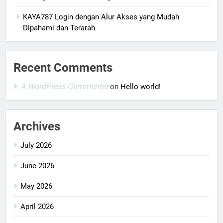
KAYA787 Login dengan Alur Akses yang Mudah
Dipahami dan Terarah
Recent Comments
A WordPress Commenter
on
Hello world!
Archives
July 2026
June 2026
May 2026
April 2026