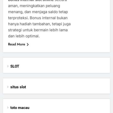
aman, meningkatkan peluang
menang, dan menjaga saldo tetap
terproteksi. Bonus internal bukan
hanya hadiah tambahan, tetapi juga
strategi untuk bermain lebih lama
dan lebih optimal.
Read More
SLOT
situs slot
toto macau