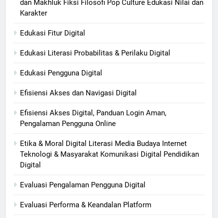
dan Makhluk Fiksi Filosofi Pop Culture Edukasi Nilai dan
Karakter
Edukasi Fitur Digital
Edukasi Literasi Probabilitas & Perilaku Digital
Edukasi Pengguna Digital
Efisiensi Akses dan Navigasi Digital
Efisiensi Akses Digital, Panduan Login Aman,
Pengalaman Pengguna Online
Etika & Moral Digital Literasi Media Budaya Internet
Teknologi & Masyarakat Komunikasi Digital Pendidikan
Digital
Evaluasi Pengalaman Pengguna Digital
Evaluasi Performa & Keandalan Platform