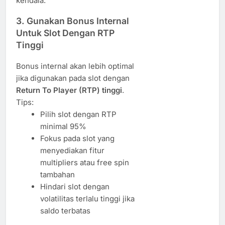
kendala.
3. Gunakan Bonus Internal
Untuk Slot Dengan RTP
Tinggi
Bonus internal akan lebih optimal
jika digunakan pada slot dengan
Return To Player (RTP) tinggi
.
Tips:
Pilih slot dengan RTP
minimal 95%
Fokus pada slot yang
menyediakan fitur
multipliers atau free spin
tambahan
Hindari slot dengan
volatilitas terlalu tinggi jika
saldo terbatas