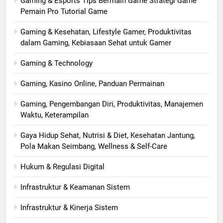
Gaming & Esports Tips Bermain Game Strategi Game
Pemain Pro Tutorial Game
Gaming & Kesehatan, Lifestyle Gamer, Produktivitas
dalam Gaming, Kebiasaan Sehat untuk Gamer
Gaming & Technology
Gaming, Kasino Online, Panduan Permainan
Gaming, Pengembangan Diri, Produktivitas, Manajemen
Waktu, Keterampilan
Gaya Hidup Sehat, Nutrisi & Diet, Kesehatan Jantung,
Pola Makan Seimbang, Wellness & Self-Care
Hukum & Regulasi Digital
Infrastruktur & Keamanan Sistem
Infrastruktur & Kinerja Sistem