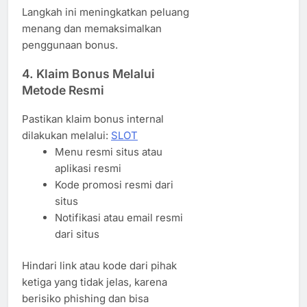
Langkah ini meningkatkan peluang
menang dan memaksimalkan
penggunaan bonus.
4. Klaim Bonus Melalui
Metode Resmi
Pastikan klaim bonus internal
dilakukan melalui:
SLOT
Menu resmi situs atau
aplikasi resmi
Kode promosi resmi dari
situs
Notifikasi atau email resmi
dari situs
Hindari link atau kode dari pihak
ketiga yang tidak jelas, karena
berisiko phishing dan bisa