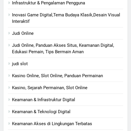
Infrastruktur & Pengalaman Pengguna
Inovasi Game Digital,Tema Budaya Klasik,Desain Visual
Interaktif
Judi Online
Judi Online, Panduan Akses Situs, Keamanan Digital,
Edukasi Pemain, Tips Bermain Aman
judi slot
Kasino Online, Slot Online, Panduan Permainan
Kasino, Sejarah Permainan, Slot Online
Keamanan & Infrastruktur Digital
Keamanan & Teknologi Digital
Keamanan Akses di Lingkungan Terbatas