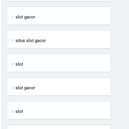
slot gacor
situs slot gacor
slot
slot gacor
slot