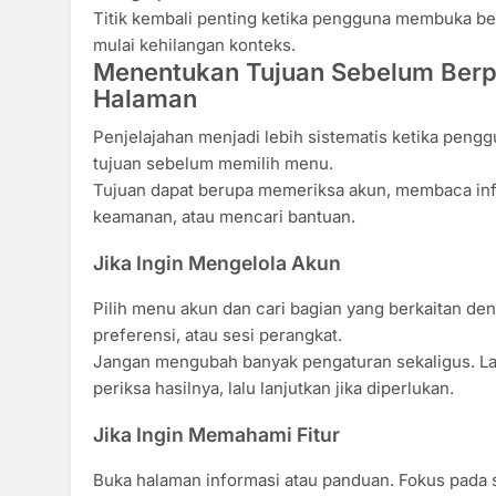
Titik kembali penting ketika pengguna membuka 
mulai kehilangan konteks.
Menentukan Tujuan Sebelum Berp
Halaman
Penjelajahan menjadi lebih sistematis ketika peng
tujuan sebelum memilih menu.
Tujuan dapat berupa memeriksa akun, membaca in
keamanan, atau mencari bantuan.
Jika Ingin Mengelola Akun
Pilih menu akun dan cari bagian yang berkaitan den
preferensi, atau sesi perangkat.
Jangan mengubah banyak pengaturan sekaligus. La
periksa hasilnya, lalu lanjutkan jika diperlukan.
Jika Ingin Memahami Fitur
Buka halaman informasi atau panduan. Fokus pada s