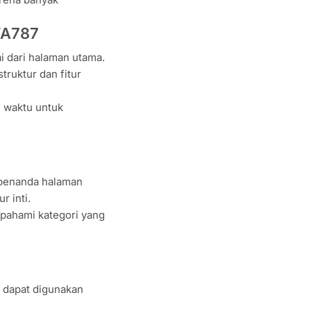
YA787
i dari halaman utama.
ruktur dan fitur
 waktu untuk
n penanda halaman
r inti.
pahami kategori yang
g dapat digunakan