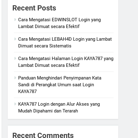
Recent Posts
Cara Mengatasi EDWINSLOT Login yang
Lambat Dimuat secara Efektif
Cara Mengatasi LEBAH4D Login yang Lambat
Dimuat secara Sistematis
Cara Mengatasi Halaman Login KAYA787 yang
Lambat Dimuat secara Efektif
Panduan Menghindari Penyimpanan Kata
Sandi di Perangkat Umum saat Login
KAYA787
KAYA787 Login dengan Alur Akses yang
Mudah Dipahami dan Terarah
Recent Comments