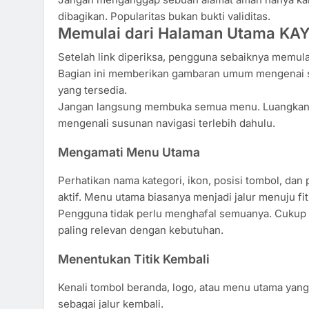
dibagikan. Popularitas bukan bukti validitas.
Memulai dari Halaman Utama KA
Setelah link diperiksa, pengguna sebaiknya memula
Bagian ini memberikan gambaran umum mengenai st
yang tersedia.
Jangan langsung membuka semua menu. Luangkan
mengenali susunan navigasi terlebih dahulu.
Mengamati Menu Utama
Perhatikan nama kategori, ikon, posisi tombol, da
aktif. Menu utama biasanya menjadi jalur menuju fitu
Pengguna tidak perlu menghafal semuanya. Cukup 
paling relevan dengan kebutuhan.
Menentukan Titik Kembali
Kenali tombol beranda, logo, atau menu utama yan
sebagai jalur kembali.