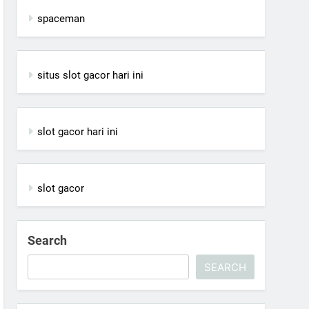
spaceman
situs slot gacor hari ini
slot gacor hari ini
slot gacor
Search
SEARCH