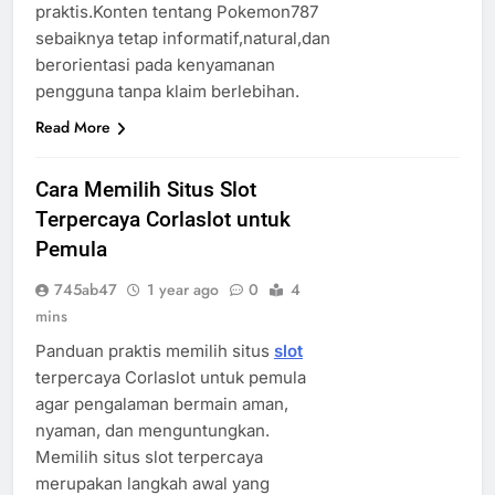
praktis.Konten tentang Pokemon787
sebaiknya tetap informatif,natural,dan
berorientasi pada kenyamanan
pengguna tanpa klaim berlebihan.
Read More
Cara Memilih Situs Slot
Terpercaya Corlaslot untuk
Pemula
745ab47
1 year ago
0
4
mins
Panduan praktis memilih situs
slot
terpercaya Corlaslot untuk pemula
agar pengalaman bermain aman,
nyaman, dan menguntungkan.
Memilih situs slot terpercaya
merupakan langkah awal yang