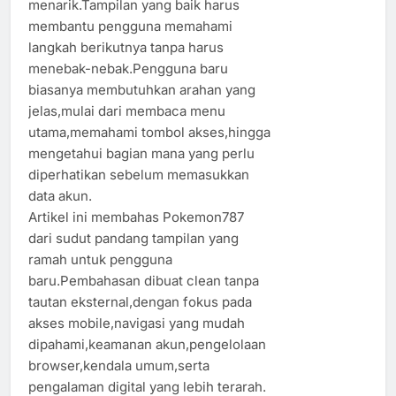
menarik.Tampilan yang baik harus
membantu pengguna memahami
langkah berikutnya tanpa harus
menebak-nebak.Pengguna baru
biasanya membutuhkan arahan yang
jelas,mulai dari membaca menu
utama,memahami tombol akses,hingga
mengetahui bagian mana yang perlu
diperhatikan sebelum memasukkan
data akun.
Artikel ini membahas Pokemon787
dari sudut pandang tampilan yang
ramah untuk pengguna
baru.Pembahasan dibuat clean tanpa
tautan eksternal,dengan fokus pada
akses mobile,navigasi yang mudah
dipahami,keamanan akun,pengelolaan
browser,kendala umum,serta
pengalaman digital yang lebih terarah.