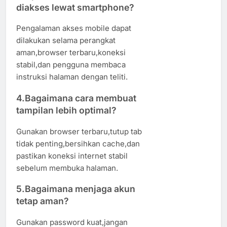
diakses lewat smartphone?
Pengalaman akses mobile dapat
dilakukan selama perangkat
aman,browser terbaru,koneksi
stabil,dan pengguna membaca
instruksi halaman dengan teliti.
4.Bagaimana cara membuat
tampilan lebih optimal?
Gunakan browser terbaru,tutup tab
tidak penting,bersihkan cache,dan
pastikan koneksi internet stabil
sebelum membuka halaman.
5.Bagaimana menjaga akun
tetap aman?
Gunakan password kuat,jangan