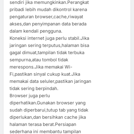
sendiri jika memungkinkan.Perangkat
pribadi lebih mudah dikontrol karena
pengaturan browser,cache,riwayat
akses,dan penyimpanan data berada
dalam kendali pengguna.
Koneksi internet juga perlu stabil.Jika
jaringan sering terputus,halaman bisa
gagal dimuat,tampilan tidak terbuka
sempurna,atau tombol tidak
merespons.Jika memakai Wi-
Fi,pastikan sinyal cukup kuat.Jika
memakai data seluler,pastikan jaringan
tidak sering berpindah.
Browser juga perlu
diperhatikan.Gunakan browser yang
sudah diperbarui,tutup tab yang tidak
diperlukan,dan bersihkan cache jika
halaman terasa berat.Persiapan
sederhana ini membantu tampilan