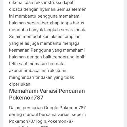
dikenali,dan teks instruksi dapat
dibaca dengan nyaman.Semua elemen
ini membantu pengguna memahami
halaman secara bertahap tanpa harus
mencoba banyak langkah secara acak.
Selain memudahkan akses,tampilan
yang jelas juga membantu menjaga
keamanan.Pengguna yang memahami
halaman dengan baik cenderung lebih
teliti saat memasukkan data
akun,membaca instruksi,dan
menghindari tindakan yang tidak
diperlukan.
Memahami Variasi Pencarian
Pokemon787
Dalam pencarian Google,Pokemon787
sering muncul bersama variasi seperti
Pokemon787 login,Pokemon787