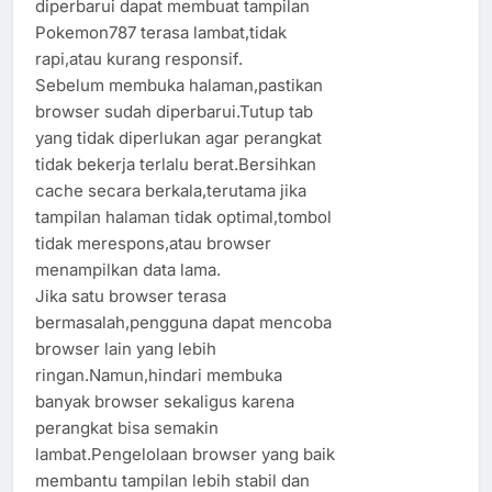
diperbarui dapat membuat tampilan
Pokemon787 terasa lambat,tidak
rapi,atau kurang responsif.
Sebelum membuka halaman,pastikan
browser sudah diperbarui.Tutup tab
yang tidak diperlukan agar perangkat
tidak bekerja terlalu berat.Bersihkan
cache secara berkala,terutama jika
tampilan halaman tidak optimal,tombol
tidak merespons,atau browser
menampilkan data lama.
Jika satu browser terasa
bermasalah,pengguna dapat mencoba
browser lain yang lebih
ringan.Namun,hindari membuka
banyak browser sekaligus karena
perangkat bisa semakin
lambat.Pengelolaan browser yang baik
membantu tampilan lebih stabil dan