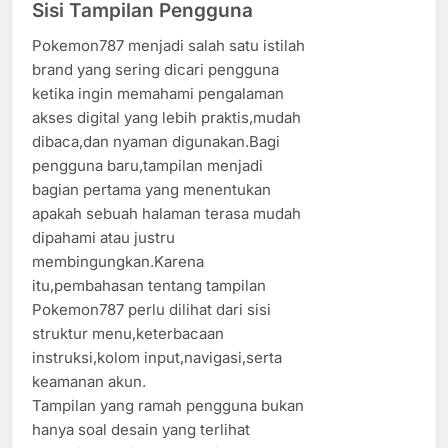
Sisi Tampilan Pengguna
Pokemon787 menjadi salah satu istilah
brand yang sering dicari pengguna
ketika ingin memahami pengalaman
akses digital yang lebih praktis,mudah
dibaca,dan nyaman digunakan.Bagi
pengguna baru,tampilan menjadi
bagian pertama yang menentukan
apakah sebuah halaman terasa mudah
dipahami atau justru
membingungkan.Karena
itu,pembahasan tentang tampilan
Pokemon787 perlu dilihat dari sisi
struktur menu,keterbacaan
instruksi,kolom input,navigasi,serta
keamanan akun.
Tampilan yang ramah pengguna bukan
hanya soal desain yang terlihat