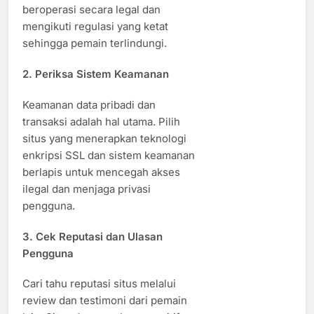
beroperasi secara legal dan
mengikuti regulasi yang ketat
sehingga pemain terlindungi.
2. Periksa Sistem Keamanan
Keamanan data pribadi dan
transaksi adalah hal utama. Pilih
situs yang menerapkan teknologi
enkripsi SSL dan sistem keamanan
berlapis untuk mencegah akses
ilegal dan menjaga privasi
pengguna.
3. Cek Reputasi dan Ulasan
Pengguna
Cari tahu reputasi situs melalui
review dan testimoni dari pemain