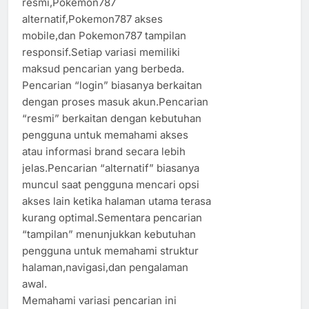
resmi,Pokemon787
alternatif,Pokemon787 akses
mobile,dan Pokemon787 tampilan
responsif.Setiap variasi memiliki
maksud pencarian yang berbeda.
Pencarian “login” biasanya berkaitan
dengan proses masuk akun.Pencarian
“resmi” berkaitan dengan kebutuhan
pengguna untuk memahami akses
atau informasi brand secara lebih
jelas.Pencarian “alternatif” biasanya
muncul saat pengguna mencari opsi
akses lain ketika halaman utama terasa
kurang optimal.Sementara pencarian
“tampilan” menunjukkan kebutuhan
pengguna untuk memahami struktur
halaman,navigasi,dan pengalaman
awal.
Memahami variasi pencarian ini