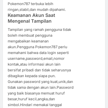
Pokemon787 terbuka lebih
ringan,stabil,dan mudah dipahami.
Keamanan Akun Saat
Mengenal Tampilan
Tampilan yang ramah pengguna tidak
boleh membuat pengguna
mengabaikan keamanan
akun.Pengguna Pokemon787 perlu
memahami bahwa data login seperti
username,password,email,nomor
kontak,atau informasi akun lain
bersifat pribadi dan tidak seharusnya
dibagikan kepada siapa pun.
Gunakan password yang kuat,unik,dan
tidak sama dengan akun lain.Password
yang baik biasanya memuat huruf
besar,huruf kecil,angka,dan
simbol.Hindari memakai tanggal