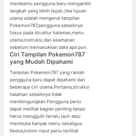
membantu pengguna baru mengambil
langkah yang lebih tepat.Jika tujuan
utama adalah mengenal tampilan
Pokemon787,pengguna sebaiknya
fokus pada struktur halaman,menu
utama,instruksi,dan keamanan
sebelum memasukkan data apa pun.
Ciri Tampilan Pokemon787
yang Mudah Dipahami
Tampilan Pokemon787 yang ramah
pengguna baru dapat dipahami dari
beberapa ciri utama.Pertama,struktur
halaman sebaiknya tidak
membingungkan.Pengguna perlu
dapat melihat bagian penting tanpa
harus menggulir terlalu jauh atau
membuka banyak menu sekaligus.
Kedua,kolom input perlu terlihat