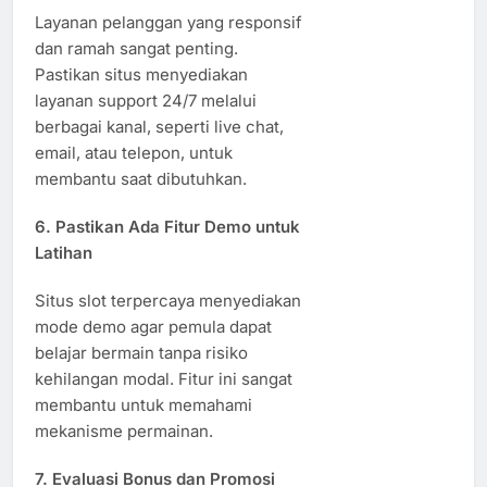
Layanan pelanggan yang responsif
dan ramah sangat penting.
Pastikan situs menyediakan
layanan support 24/7 melalui
berbagai kanal, seperti live chat,
email, atau telepon, untuk
membantu saat dibutuhkan.
6. Pastikan Ada Fitur Demo untuk
Latihan
Situs slot terpercaya menyediakan
mode demo agar pemula dapat
belajar bermain tanpa risiko
kehilangan modal. Fitur ini sangat
membantu untuk memahami
mekanisme permainan.
7. Evaluasi Bonus dan Promosi