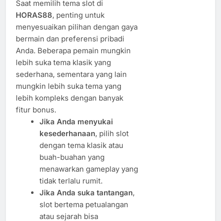
Saat memilih tema slot di
HORAS88
, penting untuk
menyesuaikan pilihan dengan gaya
bermain dan preferensi pribadi
Anda. Beberapa pemain mungkin
lebih suka tema klasik yang
sederhana, sementara yang lain
mungkin lebih suka tema yang
lebih kompleks dengan banyak
fitur bonus.
Jika Anda menyukai
kesederhanaan
, pilih slot
dengan tema klasik atau
buah-buahan yang
menawarkan gameplay yang
tidak terlalu rumit.
Jika Anda suka tantangan
,
slot bertema petualangan
atau sejarah bisa