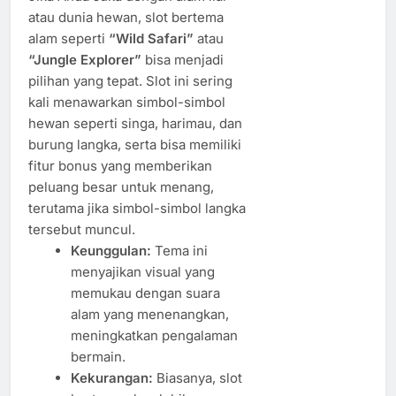
atau dunia hewan, slot bertema
alam seperti
“Wild Safari”
atau
“Jungle Explorer”
bisa menjadi
pilihan yang tepat. Slot ini sering
kali menawarkan simbol-simbol
hewan seperti singa, harimau, dan
burung langka, serta bisa memiliki
fitur bonus yang memberikan
peluang besar untuk menang,
terutama jika simbol-simbol langka
tersebut muncul.
Keunggulan:
Tema ini
menyajikan visual yang
memukau dengan suara
alam yang menenangkan,
meningkatkan pengalaman
bermain.
Kekurangan:
Biasanya, slot