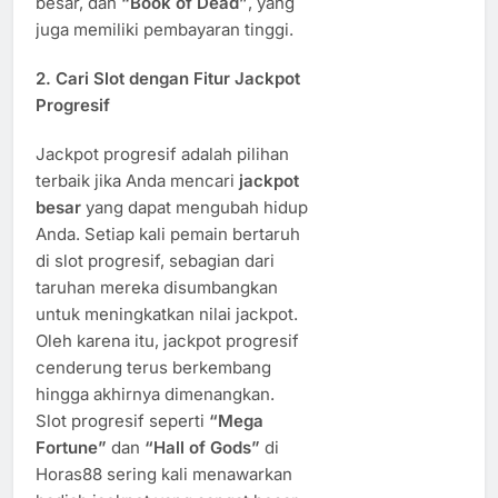
besar, dan
“Book of Dead”
, yang
juga memiliki pembayaran tinggi.
2.
Cari Slot dengan Fitur Jackpot
Progresif
Jackpot progresif adalah pilihan
terbaik jika Anda mencari
jackpot
besar
yang dapat mengubah hidup
Anda. Setiap kali pemain bertaruh
di slot progresif, sebagian dari
taruhan mereka disumbangkan
untuk meningkatkan nilai jackpot.
Oleh karena itu, jackpot progresif
cenderung terus berkembang
hingga akhirnya dimenangkan.
Slot progresif seperti
“Mega
Fortune”
dan
“Hall of Gods”
di
Horas88 sering kali menawarkan