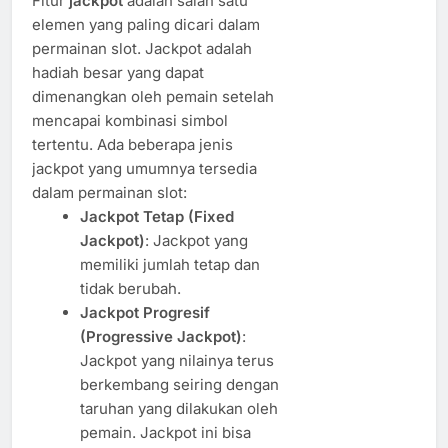
Fitur
jackpot
adalah salah satu
elemen yang paling dicari dalam
permainan slot. Jackpot adalah
hadiah besar yang dapat
dimenangkan oleh pemain setelah
mencapai kombinasi simbol
tertentu. Ada beberapa jenis
jackpot yang umumnya tersedia
dalam permainan slot:
Jackpot Tetap (Fixed
Jackpot)
: Jackpot yang
memiliki jumlah tetap dan
tidak berubah.
Jackpot Progresif
(Progressive Jackpot)
:
Jackpot yang nilainya terus
berkembang seiring dengan
taruhan yang dilakukan oleh
pemain. Jackpot ini bisa