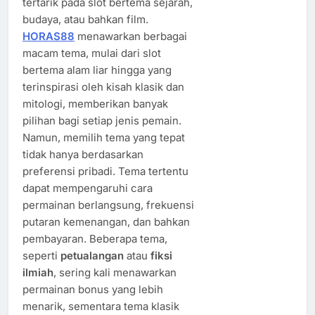
tertarik pada slot bertema sejarah,
budaya, atau bahkan film.
HORAS88
menawarkan berbagai
macam tema, mulai dari slot
bertema alam liar hingga yang
terinspirasi oleh kisah klasik dan
mitologi, memberikan banyak
pilihan bagi setiap jenis pemain.
Namun, memilih tema yang tepat
tidak hanya berdasarkan
preferensi pribadi. Tema tertentu
dapat mempengaruhi cara
permainan berlangsung, frekuensi
putaran kemenangan, dan bahkan
pembayaran. Beberapa tema,
seperti
petualangan
atau
fiksi
ilmiah
, sering kali menawarkan
permainan bonus yang lebih
menarik, sementara tema klasik