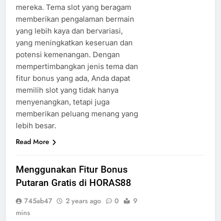
mereka. Tema slot yang beragam
memberikan pengalaman bermain
yang lebih kaya dan bervariasi,
yang meningkatkan keseruan dan
potensi kemenangan. Dengan
mempertimbangkan jenis tema dan
fitur bonus yang ada, Anda dapat
memilih slot yang tidak hanya
menyenangkan, tetapi juga
memberikan peluang menang yang
lebih besar.
Read More
Menggunakan Fitur Bonus
Putaran Gratis di HORAS88
745ab47
2 years ago
0
9
mins