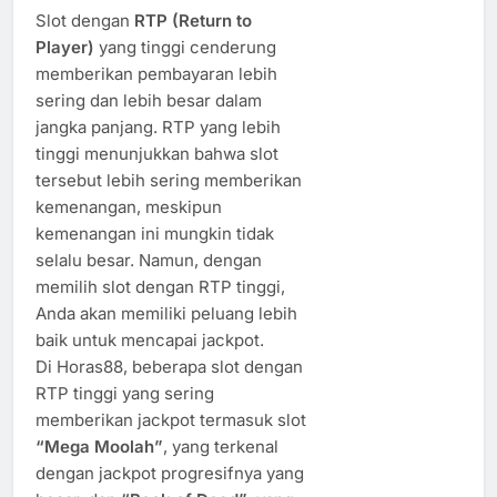
Slot dengan
RTP (Return to
Player)
yang tinggi cenderung
memberikan pembayaran lebih
sering dan lebih besar dalam
jangka panjang. RTP yang lebih
tinggi menunjukkan bahwa slot
tersebut lebih sering memberikan
kemenangan, meskipun
kemenangan ini mungkin tidak
selalu besar. Namun, dengan
memilih slot dengan RTP tinggi,
Anda akan memiliki peluang lebih
baik untuk mencapai jackpot.
Di Horas88, beberapa slot dengan
RTP tinggi yang sering
memberikan jackpot termasuk slot
“Mega Moolah”
, yang terkenal
dengan jackpot progresifnya yang