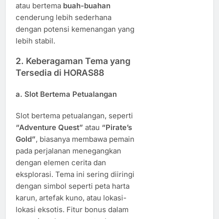
atau bertema
buah-buahan
cenderung lebih sederhana
dengan potensi kemenangan yang
lebih stabil.
2.
Keberagaman Tema yang
Tersedia di HORAS88
a.
Slot Bertema Petualangan
Slot bertema petualangan, seperti
“Adventure Quest”
atau
“Pirate’s
Gold”
, biasanya membawa pemain
pada perjalanan menegangkan
dengan elemen cerita dan
eksplorasi. Tema ini sering diiringi
dengan simbol seperti peta harta
karun, artefak kuno, atau lokasi-
lokasi eksotis. Fitur bonus dalam