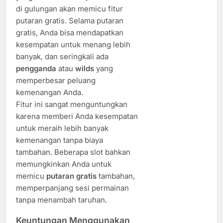
di gulungan akan memicu fitur
putaran gratis. Selama putaran
gratis, Anda bisa mendapatkan
kesempatan untuk menang lebih
banyak, dan seringkali ada
pengganda
atau
wilds
yang
memperbesar peluang
kemenangan Anda.
Fitur ini sangat menguntungkan
karena memberi Anda kesempatan
untuk meraih lebih banyak
kemenangan tanpa biaya
tambahan. Beberapa slot bahkan
memungkinkan Anda untuk
memicu
putaran gratis
tambahan,
memperpanjang sesi permainan
tanpa menambah taruhan.
Keuntungan Menggunakan