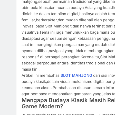
mahjong,sebuah permainan tradisional yang dikenal
ubin,pola khas,dan nuansa budaya Asia yang kuat.K
diolah ke dalam tampilan digital,hasilnya adalah te
familiar,berkarakter,dan mudah dikenali oleh pengg
Inovasi pada Slot Mahjong tidak hanya terlihat dari 
visualnya.Tema ini juga menunjukkan bagaimana bu
diadaptasi agar sesuai dengan kebiasaan penggu
saat ini menginginkan pengalaman yang mudah diak
nyaman dilihat,navigasi yang tidak membingungkan
responsif di berbagai perangkat.Karena itu,Slot M
sebagai perpaduan antara identitas tradisional dan 
masa kini.
Artikel ini membahas
SLOT MAHJONG
dari sisi in
budaya klasik,desain visual,mekanisme digital,pe
keamanan akses.Pembahasan disusun secara inform
agar pembaca mendapatkan gambaran yang jelas ta
Mengapa Budaya Klasik Masih Re
Game Modern?