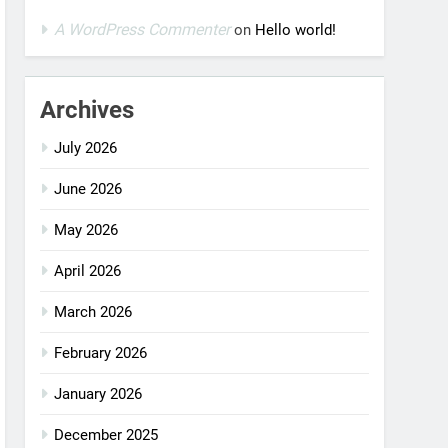
A WordPress Commenter
on
Hello world!
Archives
July 2026
June 2026
May 2026
April 2026
March 2026
February 2026
January 2026
December 2025