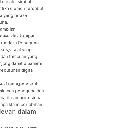
 melalui simbol
etika elemen tersebut
ma yang terasa
una.
tampilan
daya klasik dapat
na modern.Pengguna
ses,visual yang
,dan tampilan yang
ahjong dapat dipahami
kebutuhan digital
ovasi tema,pengaruh
ngalaman pengguna,dan
atif dan profesional
npa klaim berlebihan.
levan dalam