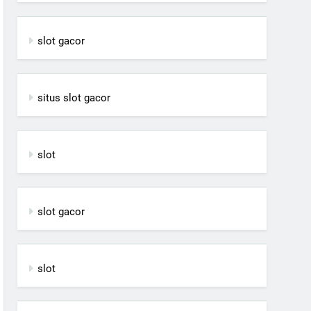
slot gacor
situs slot gacor
slot
slot gacor
slot