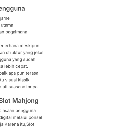
Pengguna
 game
 utama
dan bagaimana
 sederhana meskipun
n struktur yang jelas
gguna yang sudah
a lebih cepat.
baik apa pun terasa
u visual klasik
mati suasana tanpa
Slot Mahjong
ebiasaan pengguna
igital melalui ponsel
a.Karena itu,Slot