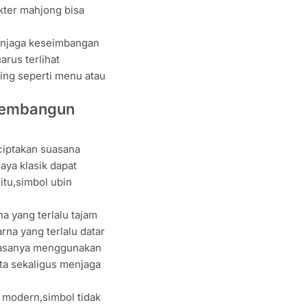
akter mahjong bisa
enjaga keseimbangan
arus terlihat
ing seperti menu atau
Membangun
ciptakan suasana
aya klasik dapat
tu,simbol ubin
 yang terlalu tajam
na yang terlalu datar
biasanya menggunakan
a sekaligus menjaga
 modern,simbol tidak