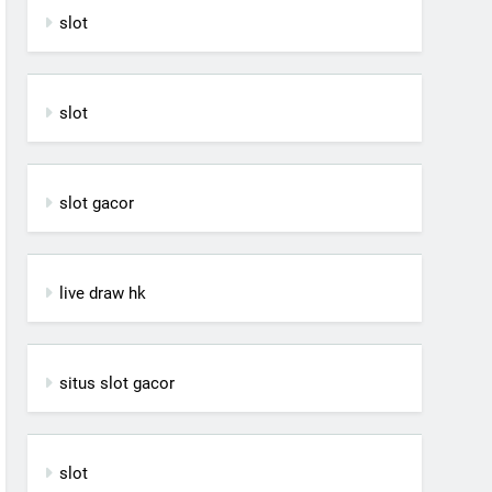
slot
slot
slot gacor
live draw hk
situs slot gacor
slot