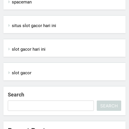
spaceman
situs slot gacor hari ini
slot gacor hari ini
slot gacor
Search
SEARCH