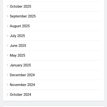
October 2025
September 2025
August 2025
July 2025
June 2025
May 2025
January 2025
December 2024
November 2024
October 2024