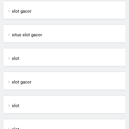
slot gacor
situs slot gacor
slot
slot gacor
slot