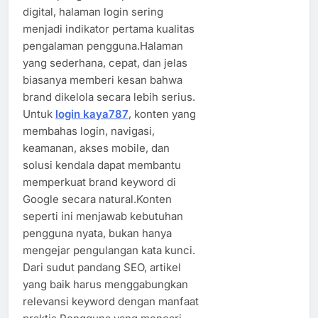
digital, halaman login sering
menjadi indikator pertama kualitas
pengalaman pengguna.Halaman
yang sederhana, cepat, dan jelas
biasanya memberi kesan bahwa
brand dikelola secara lebih serius.
Untuk
login kaya787
, konten yang
membahas login, navigasi,
keamanan, akses mobile, dan
solusi kendala dapat membantu
memperkuat brand keyword di
Google secara natural.Konten
seperti ini menjawab kebutuhan
pengguna nyata, bukan hanya
mengejar pengulangan kata kunci.
Dari sudut pandang SEO, artikel
yang baik harus menggabungkan
relevansi keyword dengan manfaat