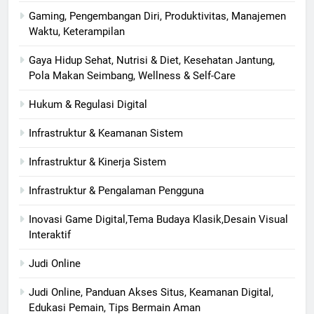
Gaming, Pengembangan Diri, Produktivitas, Manajemen
Waktu, Keterampilan
Gaya Hidup Sehat, Nutrisi & Diet, Kesehatan Jantung,
Pola Makan Seimbang, Wellness & Self-Care
Hukum & Regulasi Digital
Infrastruktur & Keamanan Sistem
Infrastruktur & Kinerja Sistem
Infrastruktur & Pengalaman Pengguna
Inovasi Game Digital,Tema Budaya Klasik,Desain Visual
Interaktif
Judi Online
Judi Online, Panduan Akses Situs, Keamanan Digital,
Edukasi Pemain, Tips Bermain Aman