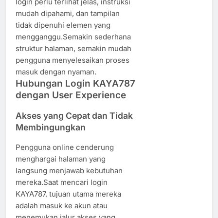
login perlu terlihat jelas, instruksi
mudah dipahami, dan tampilan
tidak dipenuhi elemen yang
mengganggu.Semakin sederhana
struktur halaman, semakin mudah
pengguna menyelesaikan proses
masuk dengan nyaman.
Hubungan Login KAYA787
dengan User Experience
Akses yang Cepat dan Tidak
Membingungkan
Pengguna online cenderung
menghargai halaman yang
langsung menjawab kebutuhan
mereka.Saat mencari login
KAYA787, tujuan utama mereka
adalah masuk ke akun atau
menemukan jalur akses yang