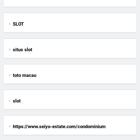
SLOT
situs slot
toto macau
slot
https://www.seiyo-estate.com/condominium