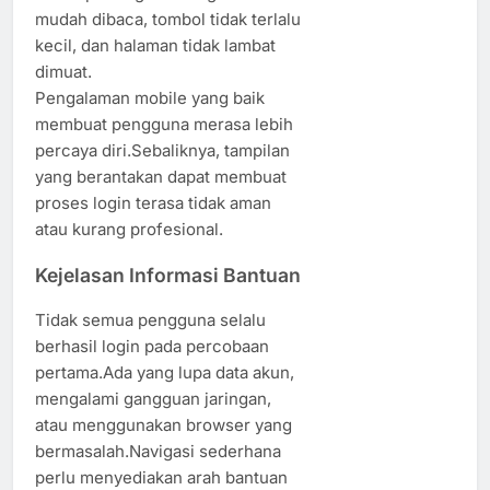
mudah dibaca, tombol tidak terlalu
kecil, dan halaman tidak lambat
dimuat.
Pengalaman mobile yang baik
membuat pengguna merasa lebih
percaya diri.Sebaliknya, tampilan
yang berantakan dapat membuat
proses login terasa tidak aman
atau kurang profesional.
Kejelasan Informasi Bantuan
Tidak semua pengguna selalu
berhasil login pada percobaan
pertama.Ada yang lupa data akun,
mengalami gangguan jaringan,
atau menggunakan browser yang
bermasalah.Navigasi sederhana
perlu menyediakan arah bantuan