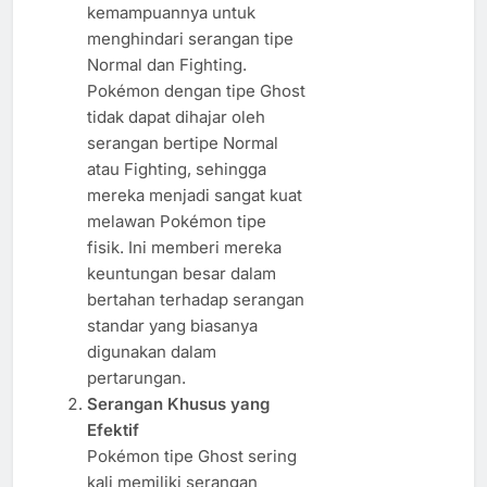
kemampuannya untuk
menghindari serangan tipe
Normal dan Fighting.
Pokémon dengan tipe Ghost
tidak dapat dihajar oleh
serangan bertipe Normal
atau Fighting, sehingga
mereka menjadi sangat kuat
melawan Pokémon tipe
fisik. Ini memberi mereka
keuntungan besar dalam
bertahan terhadap serangan
standar yang biasanya
digunakan dalam
pertarungan.
Serangan Khusus yang
Efektif
Pokémon tipe Ghost sering
kali memiliki serangan