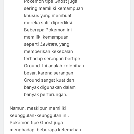
Pokémon tipe Ghost juga
sering memiliki kemampuan
khusus yang membuat
mereka sulit diprediksi.
Beberapa Pokémon ini
memiliki kemampuan
seperti
Levitate
, yang
memberikan kekebalan
terhadap serangan bertipe
Ground. Ini adalah kelebihan
besar, karena serangan
Ground sangat kuat dan
banyak digunakan dalam
banyak pertarungan.
Namun, meskipun memiliki
keunggulan-keunggulan ini,
Pokémon tipe Ghost juga
menghadapi beberapa kelemahan