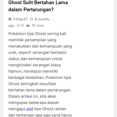
Ghost Sulit Bertahan Lama
dalam Pertarungan?
745ab47
8 months
ago
0
10 mins
Pokémon tipe Ghost sering kali
memiliki penampilan yang
menakutkan dan kemampuan yang
unik, seperti serangan berbasis
status dan kemampuan untuk
menghindari serangan biasa.
Namun, meskipun memiliki
berbagai kelebihan, Pokémon tipe
Ghost seringkali kesulitan
bertahan lama dalam pertarungan.
Dalam artikel ini, kita akan
mengupas beberapa alasan
mengapa
slot
tipe Ghost rentan
dan tantangan apa saja yang harus