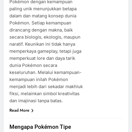
Pokémon dengan kemampuan
paling unik menunjukkan betapa
dalam dan matang konsep dunia
Pokémon. Setiap kemampuan
dirancang dengan makna, baik
secara biologis, ekologis, maupun
naratif. Keunikan ini tidak hanya
memperkaya gameplay, tetapi juga
memperkuat lore dan daya tarik
dunia Pokémon secara
keseluruhan. Melalui kemampuan-
kemampuan inilah Pokémon
menjadi lebih dari sekadar makhluk
fiksi, melainkan simbol kreativitas
dan imajinasi tanpa batas.
Read More
Mengapa Pokémon Tipe