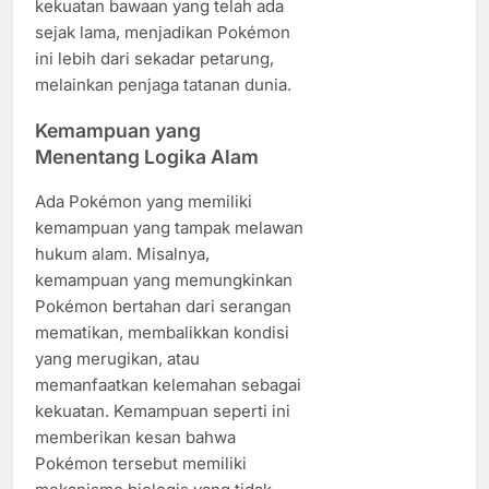
kekuatan bawaan yang telah ada
sejak lama, menjadikan Pokémon
ini lebih dari sekadar petarung,
melainkan penjaga tatanan dunia.
Kemampuan yang
Menentang Logika Alam
Ada Pokémon yang memiliki
kemampuan yang tampak melawan
hukum alam. Misalnya,
kemampuan yang memungkinkan
Pokémon bertahan dari serangan
mematikan, membalikkan kondisi
yang merugikan, atau
memanfaatkan kelemahan sebagai
kekuatan. Kemampuan seperti ini
memberikan kesan bahwa
Pokémon tersebut memiliki