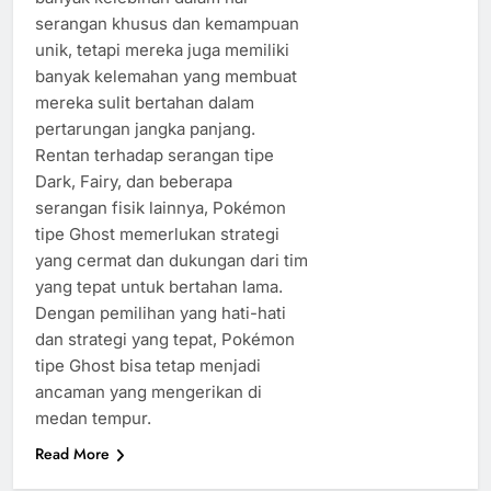
serangan khusus dan kemampuan
unik, tetapi mereka juga memiliki
banyak kelemahan yang membuat
mereka sulit bertahan dalam
pertarungan jangka panjang.
Rentan terhadap serangan tipe
Dark, Fairy, dan beberapa
serangan fisik lainnya, Pokémon
tipe Ghost memerlukan strategi
yang cermat dan dukungan dari tim
yang tepat untuk bertahan lama.
Dengan pemilihan yang hati-hati
dan strategi yang tepat, Pokémon
tipe Ghost bisa tetap menjadi
ancaman yang mengerikan di
medan tempur.
Read More