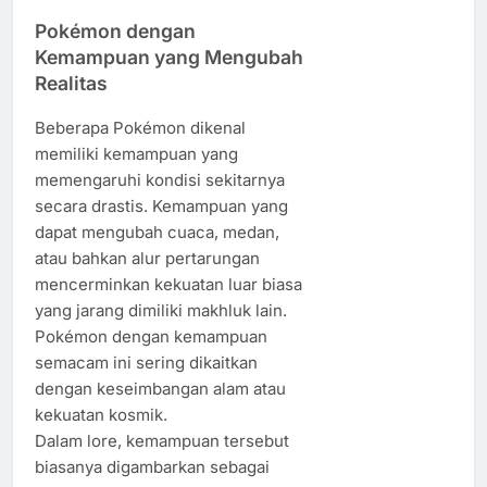
Pokémon dengan
Kemampuan yang Mengubah
Realitas
Beberapa Pokémon dikenal
memiliki kemampuan yang
memengaruhi kondisi sekitarnya
secara drastis. Kemampuan yang
dapat mengubah cuaca, medan,
atau bahkan alur pertarungan
mencerminkan kekuatan luar biasa
yang jarang dimiliki makhluk lain.
Pokémon dengan kemampuan
semacam ini sering dikaitkan
dengan keseimbangan alam atau
kekuatan kosmik.
Dalam lore, kemampuan tersebut
biasanya digambarkan sebagai