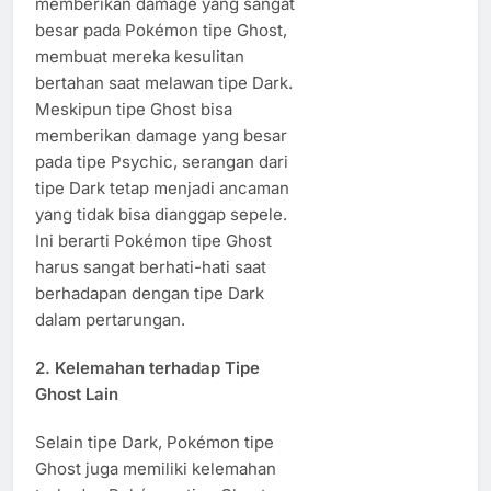
memberikan damage yang sangat
besar pada Pokémon tipe Ghost,
membuat mereka kesulitan
bertahan saat melawan tipe Dark.
Meskipun tipe Ghost bisa
memberikan damage yang besar
pada tipe Psychic, serangan dari
tipe Dark tetap menjadi ancaman
yang tidak bisa dianggap sepele.
Ini berarti Pokémon tipe Ghost
harus sangat berhati-hati saat
berhadapan dengan tipe Dark
dalam pertarungan.
2.
Kelemahan terhadap Tipe
Ghost Lain
Selain tipe Dark, Pokémon tipe
Ghost juga memiliki kelemahan