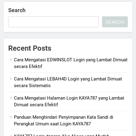
Search
SEARCH
Recent Posts
Cara Mengatasi EDWINSLOT Login yang Lambat Dimuat
secara Efektif
Cara Mengatasi LEBAH4D Login yang Lambat Dimuat
secara Sistematis
Cara Mengatasi Halaman Login KAYA787 yang Lambat
Dimuat secara Efektif
Panduan Menghindari Penyimpanan Kata Sandi di
Perangkat Umum saat Login KAYA787