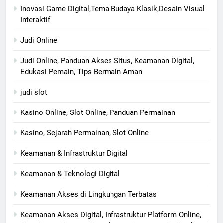
Inovasi Game Digital,Tema Budaya Klasik,Desain Visual
Interaktif
Judi Online
Judi Online, Panduan Akses Situs, Keamanan Digital,
Edukasi Pemain, Tips Bermain Aman
judi slot
Kasino Online, Slot Online, Panduan Permainan
Kasino, Sejarah Permainan, Slot Online
Keamanan & Infrastruktur Digital
Keamanan & Teknologi Digital
Keamanan Akses di Lingkungan Terbatas
Keamanan Akses Digital, Infrastruktur Platform Online,