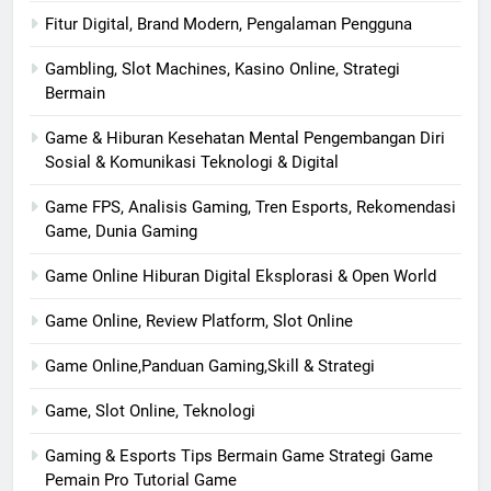
Fitur Digital, Brand Modern, Pengalaman Pengguna
Gambling, Slot Machines, Kasino Online, Strategi
Bermain
Game & Hiburan Kesehatan Mental Pengembangan Diri
Sosial & Komunikasi Teknologi & Digital
Game FPS, Analisis Gaming, Tren Esports, Rekomendasi
Game, Dunia Gaming
Game Online Hiburan Digital Eksplorasi & Open World
Game Online, Review Platform, Slot Online
Game Online,Panduan Gaming,Skill & Strategi
Game, Slot Online, Teknologi
Gaming & Esports Tips Bermain Game Strategi Game
Pemain Pro Tutorial Game