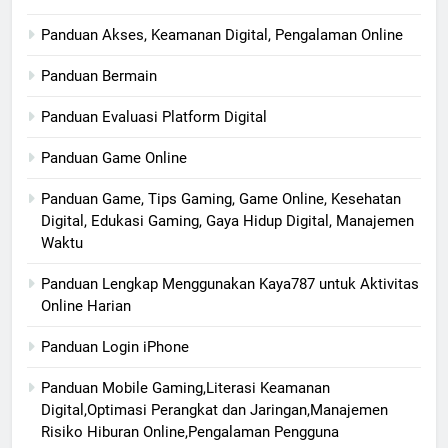
Panduan Akses, Keamanan Digital, Pengalaman Online
Panduan Bermain
Panduan Evaluasi Platform Digital
Panduan Game Online
Panduan Game, Tips Gaming, Game Online, Kesehatan
Digital, Edukasi Gaming, Gaya Hidup Digital, Manajemen
Waktu
Panduan Lengkap Menggunakan Kaya787 untuk Aktivitas
Online Harian
Panduan Login iPhone
Panduan Mobile Gaming,Literasi Keamanan
Digital,Optimasi Perangkat dan Jaringan,Manajemen
Risiko Hiburan Online,Pengalaman Pengguna