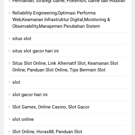
Permainan, Strategi Game, Pokémon, Game dan Hiburan
Reliability Engineering,Optimasi Performa
Web,Keamanan Infrastruktur Digital,Monitoring &
Observability,Manajemen Perubahan Sistem
situs slot
situs slot gacor hari ini
Situs Slot Online, Link Alternatif Slot, Keamanan Slot
Online, Panduan Slot Online, Tips Bermain Slot
slot
slot gacor hari ini
Slot Games, Online Casino, Slot Gacor
slot online
Slot Online, Horas88, Panduan Slot