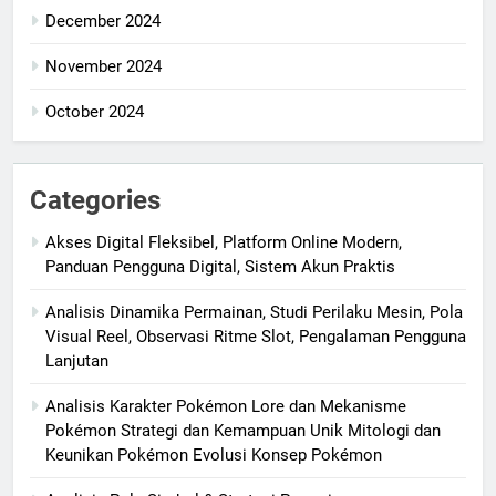
December 2024
November 2024
October 2024
Categories
Akses Digital Fleksibel, Platform Online Modern,
Panduan Pengguna Digital, Sistem Akun Praktis
Analisis Dinamika Permainan, Studi Perilaku Mesin, Pola
Visual Reel, Observasi Ritme Slot, Pengalaman Pengguna
Lanjutan
Analisis Karakter Pokémon Lore dan Mekanisme
Pokémon Strategi dan Kemampuan Unik Mitologi dan
Keunikan Pokémon Evolusi Konsep Pokémon