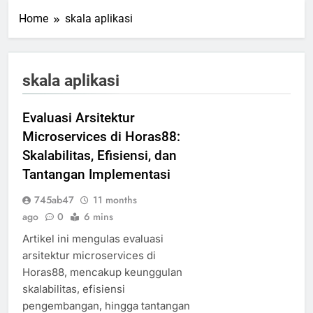
Home
skala aplikasi
skala aplikasi
Evaluasi Arsitektur
Microservices di Horas88:
Skalabilitas, Efisiensi, dan
Tantangan Implementasi
745ab47
11 months
ago
0
6 mins
Artikel ini mengulas evaluasi
arsitektur microservices di
Horas88, mencakup keunggulan
skalabilitas, efisiensi
pengembangan, hingga tantangan