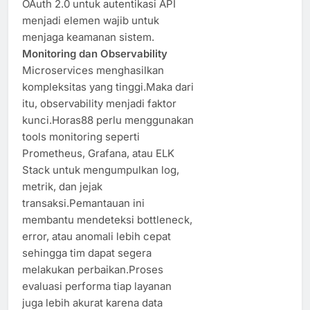
OAuth 2.0 untuk autentikasi API
menjadi elemen wajib untuk
menjaga keamanan sistem.
Monitoring dan Observability
Microservices menghasilkan
kompleksitas yang tinggi.Maka dari
itu, observability menjadi faktor
kunci.Horas88 perlu menggunakan
tools monitoring seperti
Prometheus, Grafana, atau ELK
Stack untuk mengumpulkan log,
metrik, dan jejak
transaksi.Pemantauan ini
membantu mendeteksi bottleneck,
error, atau anomali lebih cepat
sehingga tim dapat segera
melakukan perbaikan.Proses
evaluasi performa tiap layanan
juga lebih akurat karena data