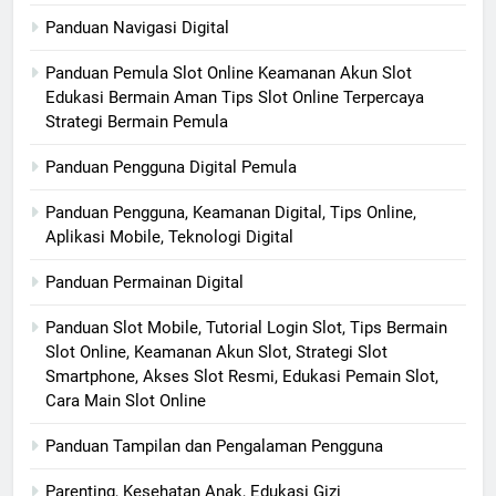
Panduan Navigasi Digital
Panduan Pemula Slot Online Keamanan Akun Slot
Edukasi Bermain Aman Tips Slot Online Terpercaya
Strategi Bermain Pemula
Panduan Pengguna Digital Pemula
Panduan Pengguna, Keamanan Digital, Tips Online,
Aplikasi Mobile, Teknologi Digital
Panduan Permainan Digital
Panduan Slot Mobile, Tutorial Login Slot, Tips Bermain
Slot Online, Keamanan Akun Slot, Strategi Slot
Smartphone, Akses Slot Resmi, Edukasi Pemain Slot,
Cara Main Slot Online
Panduan Tampilan dan Pengalaman Pengguna
Parenting, Kesehatan Anak, Edukasi Gizi