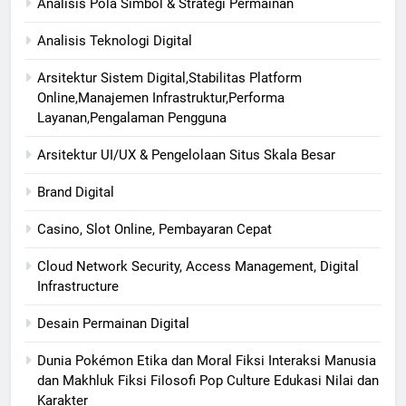
Analisis Pola Simbol & Strategi Permainan
Analisis Teknologi Digital
Arsitektur Sistem Digital,Stabilitas Platform
Online,Manajemen Infrastruktur,Performa
Layanan,Pengalaman Pengguna
Arsitektur UI/UX & Pengelolaan Situs Skala Besar
Brand Digital
Casino, Slot Online, Pembayaran Cepat
Cloud Network Security, Access Management, Digital
Infrastructure
Desain Permainan Digital
Dunia Pokémon Etika dan Moral Fiksi Interaksi Manusia
dan Makhluk Fiksi Filosofi Pop Culture Edukasi Nilai dan
Karakter