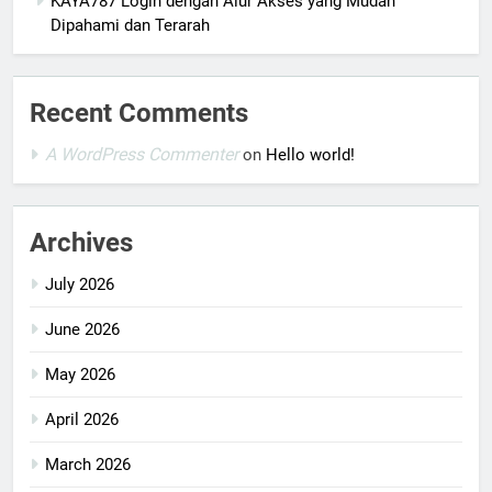
KAYA787 Login dengan Alur Akses yang Mudah
Dipahami dan Terarah
Recent Comments
A WordPress Commenter
on
Hello world!
Archives
July 2026
June 2026
May 2026
April 2026
March 2026