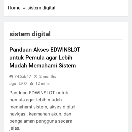
Home
sistem digital
sistem digital
Panduan Akses EDWINSLOT
untuk Pemula agar Lebih
Mudah Memahami Sistem
745ab47
2 months
ago
0
12 mins
Panduan EDWINSLOT untuk
pemula agar lebih mudah
memahami sistem, akses digital,
navigasi, keamanan akun, dan
pengalaman pengguna secara
jelas.