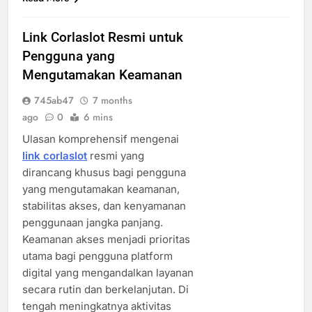
Link Corlaslot Resmi untuk
Pengguna yang
Mengutamakan Keamanan
745ab47
7 months
ago
0
6 mins
Ulasan komprehensif mengenai
link corlaslot
resmi yang
dirancang khusus bagi pengguna
yang mengutamakan keamanan,
stabilitas akses, dan kenyamanan
penggunaan jangka panjang.
Keamanan akses menjadi prioritas
utama bagi pengguna platform
digital yang mengandalkan layanan
secara rutin dan berkelanjutan. Di
tengah meningkatnya aktivitas