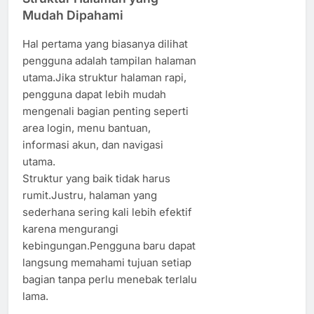
Mudah Dipahami
Hal pertama yang biasanya dilihat
pengguna adalah tampilan halaman
utama.Jika struktur halaman rapi,
pengguna dapat lebih mudah
mengenali bagian penting seperti
area login, menu bantuan,
informasi akun, dan navigasi
utama.
Struktur yang baik tidak harus
rumit.Justru, halaman yang
sederhana sering kali lebih efektif
karena mengurangi
kebingungan.Pengguna baru dapat
langsung memahami tujuan setiap
bagian tanpa perlu menebak terlalu
lama.