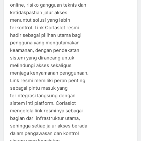
online, risiko gangguan teknis dan
ketidakpastian jalur akses
menuntut solusi yang lebih
terkontrol. Link Corlaslot resmi
hadir sebagai pilihan utama bagi
pengguna yang mengutamakan
keamanan, dengan pendekatan
sistem yang dirancang untuk
melindungi akses sekaligus
menjaga kenyamanan penggunaan.
Link resmi memiliki peran penting
sebagai pintu masuk yang
terintegrasi langsung dengan
sistem inti platform. Corlaslot
mengelola link resminya sebagai
bagian dari infrastruktur utama,
sehingga setiap jalur akses berada
dalam pengawasan dan kontrol
sistem yang konsisten.