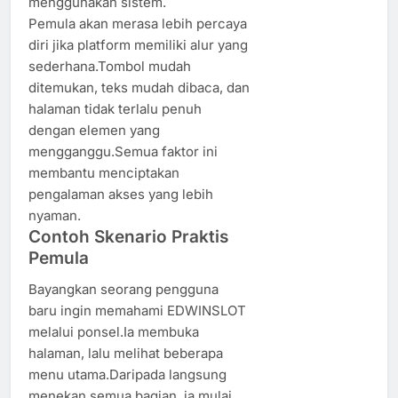
menggunakan sistem.
Pemula akan merasa lebih percaya
diri jika platform memiliki alur yang
sederhana.Tombol mudah
ditemukan, teks mudah dibaca, dan
halaman tidak terlalu penuh
dengan elemen yang
mengganggu.Semua faktor ini
membantu menciptakan
pengalaman akses yang lebih
nyaman.
Contoh Skenario Praktis
Pemula
Bayangkan seorang pengguna
baru ingin memahami EDWINSLOT
melalui ponsel.Ia membuka
halaman, lalu melihat beberapa
menu utama.Daripada langsung
menekan semua bagian, ia mulai