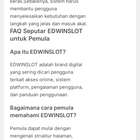
keras.Sebaliknya, sistem harus
membantu pengguna
menyelesaikan kebutuhan dengan
langkah yang jelas dan masuk akal.
FAQ Seputar EDWINSLOT
untuk Pemula
Apa itu EDWINSLOT?
EDWINSLOT adalah brand digital
yang sering dicari pengguna
terkait akses online, sistem
platform, pengalaman pengguna,
dan panduan penggunaan.
Bagaimana cara pemula
memahami EDWINSLOT?
Pemula dapat mulai dengan
mengenali struktur halaman,