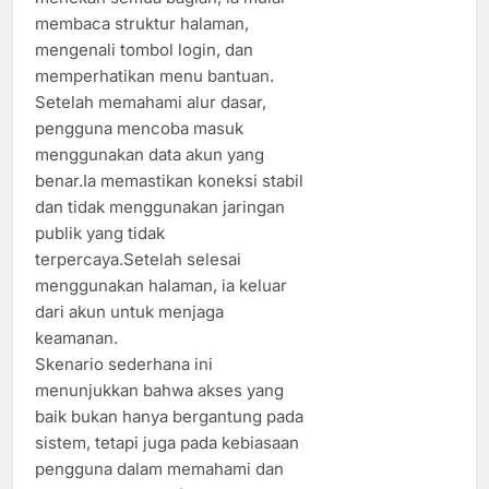
membaca struktur halaman,
mengenali tombol login, dan
memperhatikan menu bantuan.
Setelah memahami alur dasar,
pengguna mencoba masuk
menggunakan data akun yang
benar.Ia memastikan koneksi stabil
dan tidak menggunakan jaringan
publik yang tidak
terpercaya.Setelah selesai
menggunakan halaman, ia keluar
dari akun untuk menjaga
keamanan.
Skenario sederhana ini
menunjukkan bahwa akses yang
baik bukan hanya bergantung pada
sistem, tetapi juga pada kebiasaan
pengguna dalam memahami dan