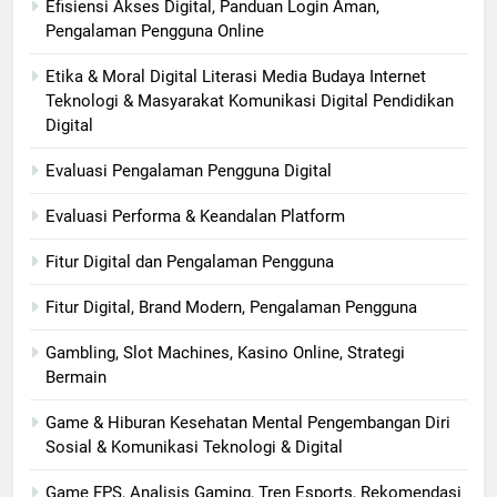
Efisiensi Akses Digital, Panduan Login Aman,
Pengalaman Pengguna Online
Etika & Moral Digital Literasi Media Budaya Internet
Teknologi & Masyarakat Komunikasi Digital Pendidikan
Digital
Evaluasi Pengalaman Pengguna Digital
Evaluasi Performa & Keandalan Platform
Fitur Digital dan Pengalaman Pengguna
Fitur Digital, Brand Modern, Pengalaman Pengguna
Gambling, Slot Machines, Kasino Online, Strategi
Bermain
Game & Hiburan Kesehatan Mental Pengembangan Diri
Sosial & Komunikasi Teknologi & Digital
Game FPS, Analisis Gaming, Tren Esports, Rekomendasi