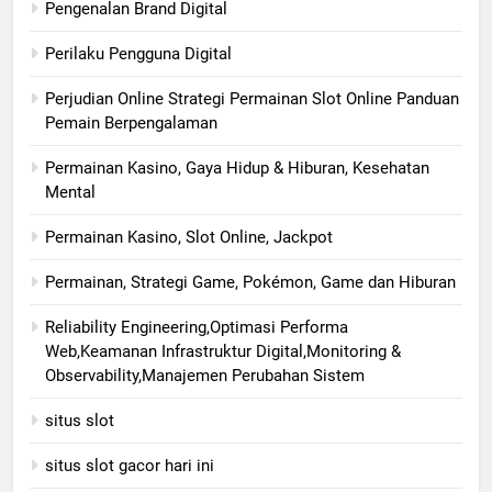
Pengenalan Brand Digital
Perilaku Pengguna Digital
Perjudian Online Strategi Permainan Slot Online Panduan
Pemain Berpengalaman
Permainan Kasino, Gaya Hidup & Hiburan, Kesehatan
Mental
Permainan Kasino, Slot Online, Jackpot
Permainan, Strategi Game, Pokémon, Game dan Hiburan
Reliability Engineering,Optimasi Performa
Web,Keamanan Infrastruktur Digital,Monitoring &
Observability,Manajemen Perubahan Sistem
situs slot
situs slot gacor hari ini