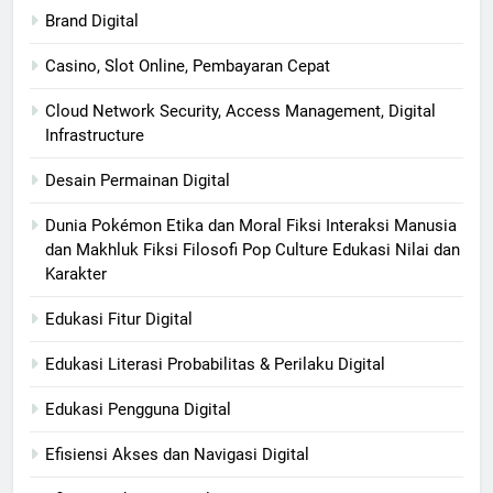
Brand Digital
Casino, Slot Online, Pembayaran Cepat
Cloud Network Security, Access Management, Digital
Infrastructure
Desain Permainan Digital
Dunia Pokémon Etika dan Moral Fiksi Interaksi Manusia
dan Makhluk Fiksi Filosofi Pop Culture Edukasi Nilai dan
Karakter
Edukasi Fitur Digital
Edukasi Literasi Probabilitas & Perilaku Digital
Edukasi Pengguna Digital
Efisiensi Akses dan Navigasi Digital