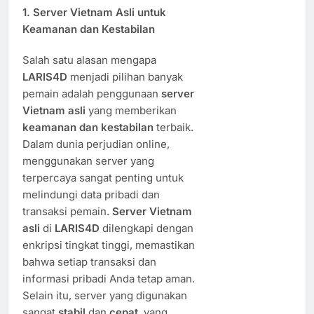
1.
Server Vietnam Asli untuk
Keamanan dan Kestabilan
Salah satu alasan mengapa
LARIS4D
menjadi pilihan banyak
pemain adalah penggunaan
server
Vietnam asli
yang memberikan
keamanan dan kestabilan
terbaik.
Dalam dunia perjudian online,
menggunakan server yang
terpercaya sangat penting untuk
melindungi data pribadi dan
transaksi pemain.
Server Vietnam
asli
di
LARIS4D
dilengkapi dengan
enkripsi tingkat tinggi, memastikan
bahwa setiap transaksi dan
informasi pribadi Anda tetap aman.
Selain itu, server yang digunakan
sangat
stabil
dan
cepat
, yang