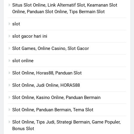
Situs Slot Online, Link Alternatif Slot, Keamanan Slot
Online, Panduan Slot Online, Tips Bermain Slot
slot
slot gacor hari ini
Slot Games, Online Casino, Slot Gacor
slot online
Slot Online, Horas88, Panduan Slot
Slot Online, Judi Online, HORAS88
Slot Online, Kasino Online, Panduan Bermain
Slot Online, Panduan Bermain, Tema Slot
Slot Online, Tips Judi, Strategi Bermain, Game Populer,
Bonus Slot