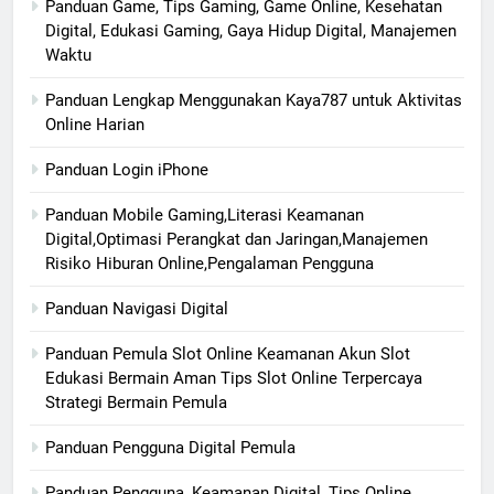
Panduan Game, Tips Gaming, Game Online, Kesehatan
Digital, Edukasi Gaming, Gaya Hidup Digital, Manajemen
Waktu
Panduan Lengkap Menggunakan Kaya787 untuk Aktivitas
Online Harian
Panduan Login iPhone
Panduan Mobile Gaming,Literasi Keamanan
Digital,Optimasi Perangkat dan Jaringan,Manajemen
Risiko Hiburan Online,Pengalaman Pengguna
Panduan Navigasi Digital
Panduan Pemula Slot Online Keamanan Akun Slot
Edukasi Bermain Aman Tips Slot Online Terpercaya
Strategi Bermain Pemula
Panduan Pengguna Digital Pemula
Panduan Pengguna, Keamanan Digital, Tips Online,