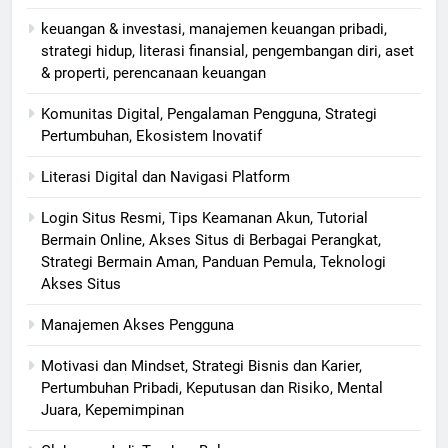
keuangan & investasi, manajemen keuangan pribadi,
strategi hidup, literasi finansial, pengembangan diri, aset
& properti, perencanaan keuangan
Komunitas Digital, Pengalaman Pengguna, Strategi
Pertumbuhan, Ekosistem Inovatif
Literasi Digital dan Navigasi Platform
Login Situs Resmi, Tips Keamanan Akun, Tutorial
Bermain Online, Akses Situs di Berbagai Perangkat,
Strategi Bermain Aman, Panduan Pemula, Teknologi
Akses Situs
Manajemen Akses Pengguna
Motivasi dan Mindset, Strategi Bisnis dan Karier,
Pertumbuhan Pribadi, Keputusan dan Risiko, Mental
Juara, Kepemimpinan