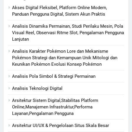
Akses Digital Fleksibel, Platform Online Modern,
Panduan Pengguna Digital, Sistem Akun Praktis
Analisis Dinamika Permainan, Studi Perilaku Mesin, Pola
Visual Reel, Observasi Ritme Slot, Pengalaman Pengguna
Lanjutan
Analisis Karakter Pokémon Lore dan Mekanisme
Pokémon Strategi dan Kemampuan Unik Mitologi dan
Keunikan Pokémon Evolusi Konsep Pokémon
Analisis Pola Simbol & Strategi Permainan
Analisis Teknologi Digital
Arsitektur Sistem Digital,Stabilitas Platform
Online,Manajemen Infrastruktur,Performa
Layanan,Pengalaman Pengguna
Arsitektur UI/UX & Pengelolaan Situs Skala Besar