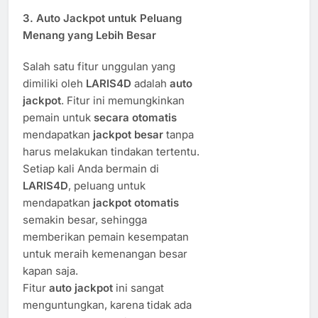
3.
Auto Jackpot untuk Peluang
Menang yang Lebih Besar
Salah satu fitur unggulan yang
dimiliki oleh
LARIS4D
adalah
auto
jackpot
. Fitur ini memungkinkan
pemain untuk
secara otomatis
mendapatkan
jackpot besar
tanpa
harus melakukan tindakan tertentu.
Setiap kali Anda bermain di
LARIS4D
, peluang untuk
mendapatkan
jackpot otomatis
semakin besar, sehingga
memberikan pemain kesempatan
untuk meraih kemenangan besar
kapan saja.
Fitur
auto jackpot
ini sangat
menguntungkan, karena tidak ada