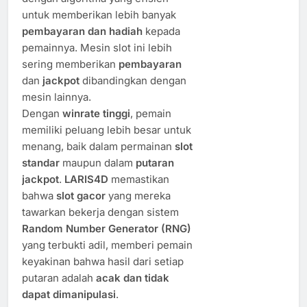
untuk memberikan lebih banyak
pembayaran dan hadiah
kepada
pemainnya. Mesin slot ini lebih
sering memberikan
pembayaran
dan
jackpot
dibandingkan dengan
mesin lainnya.
Dengan
winrate tinggi
, pemain
memiliki peluang lebih besar untuk
menang, baik dalam permainan
slot
standar
maupun dalam
putaran
jackpot
.
LARIS4D
memastikan
bahwa
slot gacor
yang mereka
tawarkan bekerja dengan sistem
Random Number Generator (RNG)
yang terbukti adil, memberi pemain
keyakinan bahwa hasil dari setiap
putaran adalah
acak dan tidak
dapat dimanipulasi
.