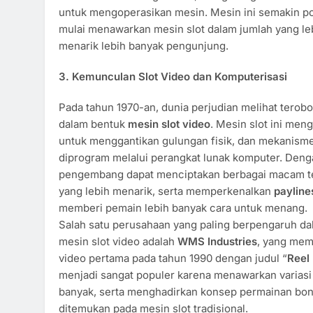
untuk mengoperasikan mesin. Mesin ini semakin po
mulai menawarkan mesin slot dalam jumlah yang le
menarik lebih banyak pengunjung.
3.
Kemunculan Slot Video dan Komputerisasi
Pada tahun 1970-an, dunia perjudian melihat terobo
dalam bentuk
mesin slot video
. Mesin slot ini men
untuk menggantikan gulungan fisik, dan mekanism
diprogram melalui perangkat lunak komputer. Denga
pengembang dapat menciptakan berbagai macam te
yang lebih menarik, serta memperkenalkan
payline
memberi pemain lebih banyak cara untuk menang.
Salah satu perusahaan yang paling berpengaruh 
mesin slot video adalah
WMS Industries
, yang mem
video pertama pada tahun 1990 dengan judul “
Reel 
menjadi sangat populer karena menawarkan variasi
banyak, serta menghadirkan konsep permainan bon
ditemukan pada mesin slot tradisional.