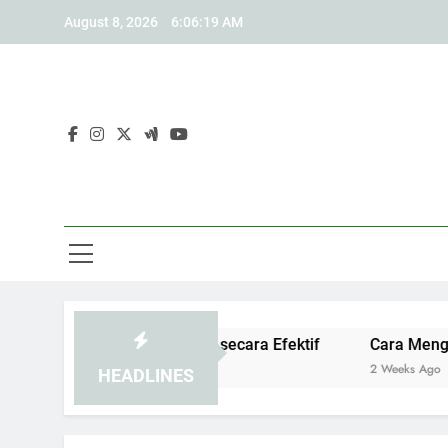
Skip
August 8, 2026
6:06:20 AM
to
content
Sal
Dapatkan 
g Lambat Dimuat secara Efektif
Cara Mengatasi LEBAH
2 Weeks Ago
HEADLINES