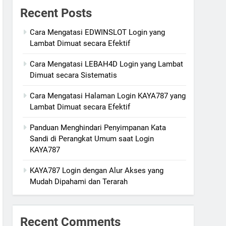
Recent Posts
Cara Mengatasi EDWINSLOT Login yang
Lambat Dimuat secara Efektif
Cara Mengatasi LEBAH4D Login yang Lambat
Dimuat secara Sistematis
Cara Mengatasi Halaman Login KAYA787 yang
Lambat Dimuat secara Efektif
Panduan Menghindari Penyimpanan Kata
Sandi di Perangkat Umum saat Login
KAYA787
KAYA787 Login dengan Alur Akses yang
Mudah Dipahami dan Terarah
Recent Comments