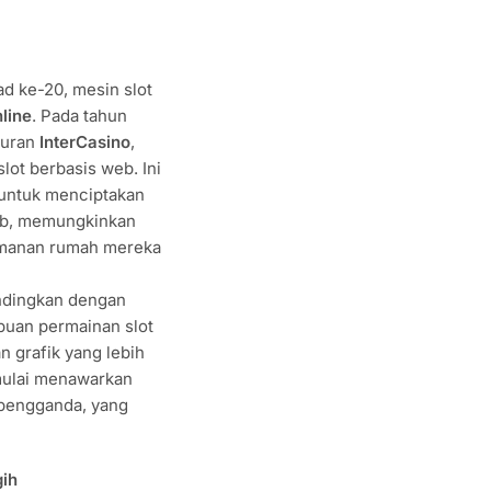
d ke-20, mesin slot
nline
. Pada tahun
curan
InterCasino
,
ot berbasis web. Ini
untuk menciptakan
web, memungkinkan
amanan rumah mereka
ndingkan dengan
ibuan permainan slot
n grafik yang lebih
mulai menawarkan
n pengganda, yang
gih