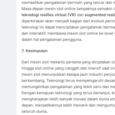
memastikan pengalaman bermain yang lancar dan
Masa depan mesin slot online tampaknya semakin 
teknologi realitas virtual (VR)
dan
augmented reali
diperkirakan akan menjadi bagian dari evolusi perm
teknologi ini dapat menciptakan pengalaman bermain
dan interaktif, membawa mesin slot online ke level 
dalam hal pengalaman pengguna.
7.
Kesimpulan
Dari mesin slot mekanis pertama yang diciptakan o
hingga slot online yang canggih dan imersif saat in
mesin slot menunjukkan betapa jauh industri perjud
berkembang. Teknologi terus mempengaruhi desain
memungkinkan pengalaman yang lebih seru dan me
Dengan kemajuan teknologi yang terus berlanjut, ki
mengharapkan lebih banyak inovasi dalam dunia slo
depan, menjadikannya lebih menarik dan menguntu
seluruh dunia.