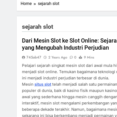
Home
sejarah slot
sejarah slot
Dari Mesin Slot ke Slot Online: Sejar
yang Mengubah Industri Perjudian
745ab47
2 Years Ago
0
9 Mins
Pelajari sejarah singkat mesin slot dari awal mula
menjadi slot online. Temukan bagaimana teknolog
ini menjadi industri perjudian terbesar di dunia.
Mesin
situs slot
telah menjadi salah satu permainan
populer di dunia, baik di kasino fisik maupun kasino
awal yang sederhana hingga mesin canggih dengan 
interaktif, mesin slot mengalami perkembangan ya
beberapa dekade terakhir. Namun, bagaimana mesin 
sekarang ini bisa berkembang menjadi permainan y