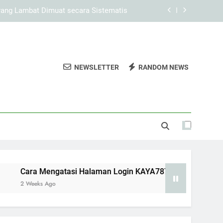
ang Lambat Dimuat secara Sistematis
7 yang Lambat Dimuat secara Efektif
i Perangkat Umum saat Login KAYA787
NEWSLETTER
RANDOM NEWS
n yang Lambat Dimuat secara Efektif
ang Lambat Dimuat secara Sistematis
Untuk Kesejahteraan Dan Kesehatan Anda.
7 yang Lambat Dimuat secara Efektif
i Perangkat Umum saat Login KAYA787
Mengatasi Halaman Login KAYA787 yang Lambat Dimuat secara
 Ago