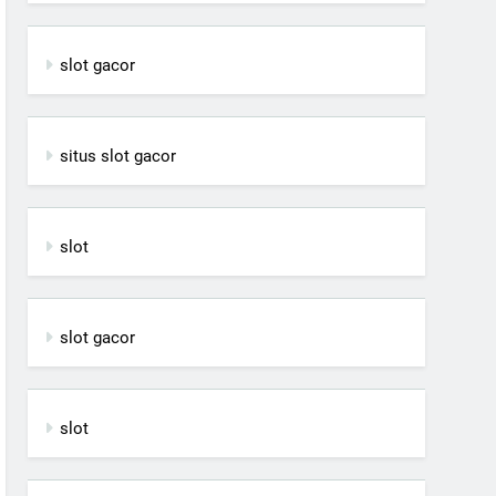
slot gacor
situs slot gacor
slot
slot gacor
slot