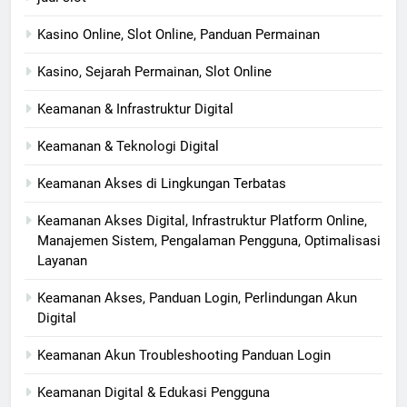
Kasino Online, Slot Online, Panduan Permainan
Kasino, Sejarah Permainan, Slot Online
Keamanan & Infrastruktur Digital
Keamanan & Teknologi Digital
Keamanan Akses di Lingkungan Terbatas
Keamanan Akses Digital, Infrastruktur Platform Online,
Manajemen Sistem, Pengalaman Pengguna, Optimalisasi
Layanan
Keamanan Akses, Panduan Login, Perlindungan Akun
Digital
Keamanan Akun Troubleshooting Panduan Login
Keamanan Digital & Edukasi Pengguna