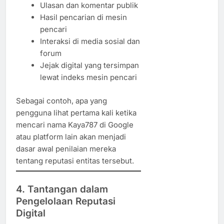
Ulasan dan komentar publik
Hasil pencarian di mesin
pencari
Interaksi di media sosial dan
forum
Jejak digital yang tersimpan
lewat indeks mesin pencari
Sebagai contoh, apa yang
pengguna lihat pertama kali ketika
mencari nama Kaya787 di Google
atau platform lain akan menjadi
dasar awal penilaian mereka
tentang reputasi entitas tersebut.
4. Tantangan dalam
Pengelolaan Reputasi
Digital