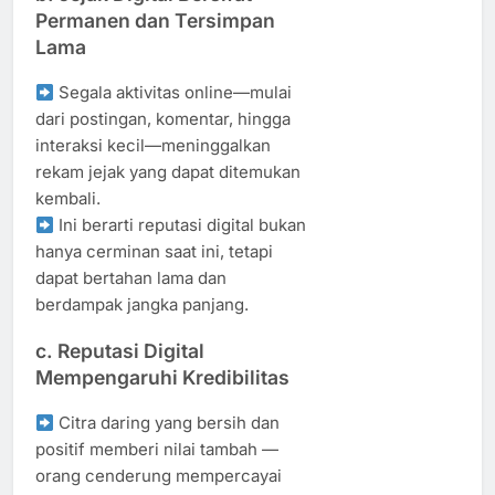
Permanen dan Tersimpan
Lama
Segala aktivitas online—mulai
dari postingan, komentar, hingga
interaksi kecil—meninggalkan
rekam jejak yang dapat ditemukan
kembali.
Ini berarti reputasi digital bukan
hanya cerminan saat ini, tetapi
dapat bertahan lama dan
berdampak jangka panjang.
c. Reputasi Digital
Mempengaruhi Kredibilitas
Citra daring yang bersih dan
positif memberi nilai tambah —
orang cenderung mempercayai