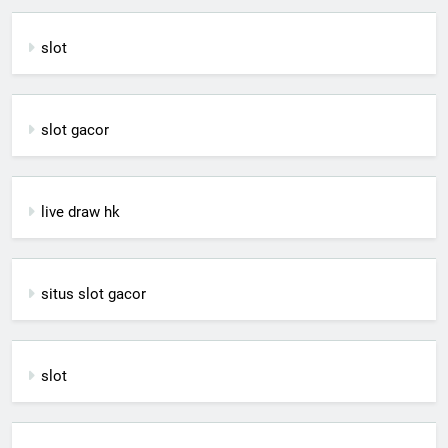
slot
slot gacor
live draw hk
situs slot gacor
slot