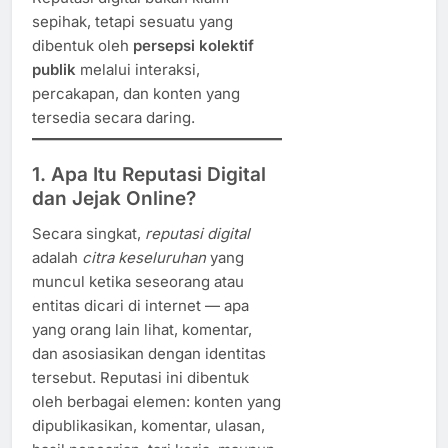
sepihak, tetapi sesuatu yang
dibentuk oleh
persepsi kolektif
publik
melalui interaksi,
percakapan, dan konten yang
tersedia secara daring.
1. Apa Itu Reputasi Digital
dan Jejak Online?
Secara singkat,
reputasi digital
adalah
citra keseluruhan
yang
muncul ketika seseorang atau
entitas dicari di internet — apa
yang orang lain lihat, komentar,
dan asosiasikan dengan identitas
tersebut. Reputasi ini dibentuk
oleh berbagai elemen: konten yang
dipublikasikan, komentar, ulasan,