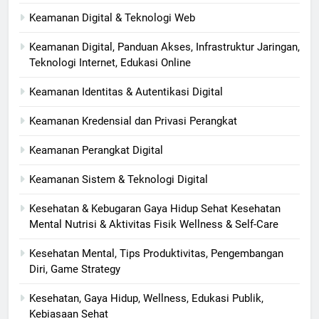
Keamanan Digital & Teknologi Web
Keamanan Digital, Panduan Akses, Infrastruktur Jaringan,
Teknologi Internet, Edukasi Online
Keamanan Identitas & Autentikasi Digital
Keamanan Kredensial dan Privasi Perangkat
Keamanan Perangkat Digital
Keamanan Sistem & Teknologi Digital
Kesehatan & Kebugaran Gaya Hidup Sehat Kesehatan
Mental Nutrisi & Aktivitas Fisik Wellness & Self-Care
Kesehatan Mental, Tips Produktivitas, Pengembangan
Diri, Game Strategy
Kesehatan, Gaya Hidup, Wellness, Edukasi Publik,
Kebiasaan Sehat