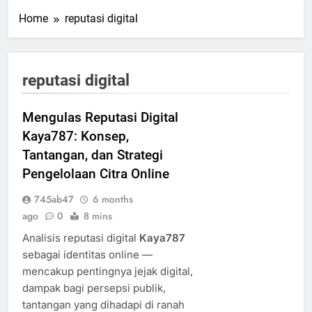
Home
reputasi digital
reputasi digital
Mengulas Reputasi Digital
Kaya787: Konsep,
Tantangan, dan Strategi
Pengelolaan Citra Online
745ab47
6 months
ago
0
8 mins
Analisis reputasi digital
Kaya787
sebagai identitas online —
mencakup pentingnya jejak digital,
dampak bagi persepsi publik,
tantangan yang dihadapi di ranah