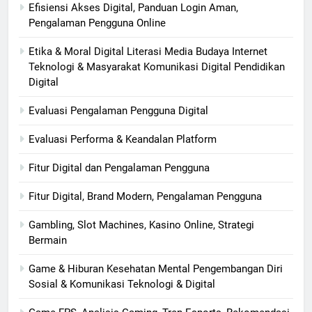
Efisiensi Akses Digital, Panduan Login Aman,
Pengalaman Pengguna Online
Etika & Moral Digital Literasi Media Budaya Internet
Teknologi & Masyarakat Komunikasi Digital Pendidikan
Digital
Evaluasi Pengalaman Pengguna Digital
Evaluasi Performa & Keandalan Platform
Fitur Digital dan Pengalaman Pengguna
Fitur Digital, Brand Modern, Pengalaman Pengguna
Gambling, Slot Machines, Kasino Online, Strategi
Bermain
Game & Hiburan Kesehatan Mental Pengembangan Diri
Sosial & Komunikasi Teknologi & Digital