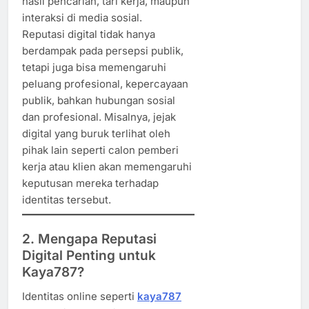
hasil pencarian, tari kerja, maupun
interaksi di media sosial.
Reputasi digital tidak hanya
berdampak pada persepsi publik,
tetapi juga bisa memengaruhi
peluang profesional, kepercayaan
publik, bahkan hubungan sosial
dan profesional. Misalnya, jejak
digital yang buruk terlihat oleh
pihak lain seperti calon pemberi
kerja atau klien akan memengaruhi
keputusan mereka terhadap
identitas tersebut.
2. Mengapa Reputasi
Digital Penting untuk
Kaya787?
Identitas online seperti
kaya787