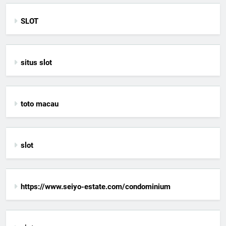
SLOT
situs slot
toto macau
slot
https://www.seiyo-estate.com/condominium