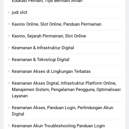
Edukasi Pemain, Tips Bermain Aman
judi slot
Kasino Online, Slot Online, Panduan Permainan
Kasino, Sejarah Permainan, Slot Online
Keamanan & Infrastruktur Digital
Keamanan & Teknologi Digital
Keamanan Akses di Lingkungan Terbatas
Keamanan Akses Digital, Infrastruktur Platform Online,
Manajemen Sistem, Pengalaman Pengguna, Optimalisasi
Layanan
Keamanan Akses, Panduan Login, Perlindungan Akun
Digital
Keamanan Akun Troubleshooting Panduan Login