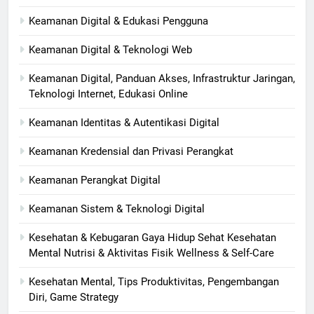
Keamanan Digital & Edukasi Pengguna
Keamanan Digital & Teknologi Web
Keamanan Digital, Panduan Akses, Infrastruktur Jaringan,
Teknologi Internet, Edukasi Online
Keamanan Identitas & Autentikasi Digital
Keamanan Kredensial dan Privasi Perangkat
Keamanan Perangkat Digital
Keamanan Sistem & Teknologi Digital
Kesehatan & Kebugaran Gaya Hidup Sehat Kesehatan
Mental Nutrisi & Aktivitas Fisik Wellness & Self-Care
Kesehatan Mental, Tips Produktivitas, Pengembangan
Diri, Game Strategy