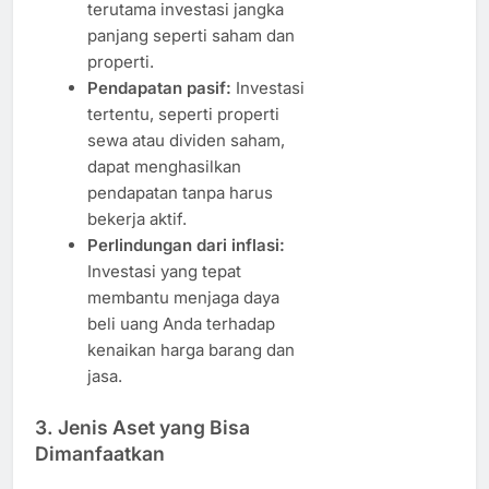
terutama investasi jangka
panjang seperti saham dan
properti.
Pendapatan pasif:
Investasi
tertentu, seperti properti
sewa atau dividen saham,
dapat menghasilkan
pendapatan tanpa harus
bekerja aktif.
Perlindungan dari inflasi:
Investasi yang tepat
membantu menjaga daya
beli uang Anda terhadap
kenaikan harga barang dan
jasa.
3. Jenis Aset yang Bisa
Dimanfaatkan