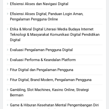
Efisiensi Akses dan Navigasi Digital
Efisiensi Akses Digital, Panduan Login Aman,
Pengalaman Pengguna Online
Etika & Moral Digital Literasi Media Budaya Internet
Teknologi & Masyarakat Komunikasi Digital Pendidikan
Digital
Evaluasi Pengalaman Pengguna Digital
Evaluasi Performa & Keandalan Platform
Fitur Digital dan Pengalaman Pengguna
Fitur Digital, Brand Modern, Pengalaman Pengguna
Gambling, Slot Machines, Kasino Online, Strategi
Bermain
Game & Hiburan Kesehatan Mental Pengembangan Diri