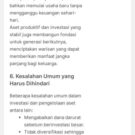
bahkan memulai usaha baru tanpa
mengganggu keuangan sehari-
hari.
Aset produktif dan investasi yang
stabil juga membangun fondasi
untuk generasi berikutnya,
menciptakan warisan yang dapat
memberikan manfaat jangka
panjang bagi keluarga.
6. Kesalahan Umum yang
Harus Dihindari
Beberapa kesalahan umum dalam
investasi dan pengelolaan aset
antara lain:
Mengabaikan dana darurat
sebelum berinvestasi besar.
Tidak diversifikasi sehingga