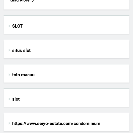
SLOT
situs slot
toto macau
slot
https://www.seiyo-estate.com/condominium