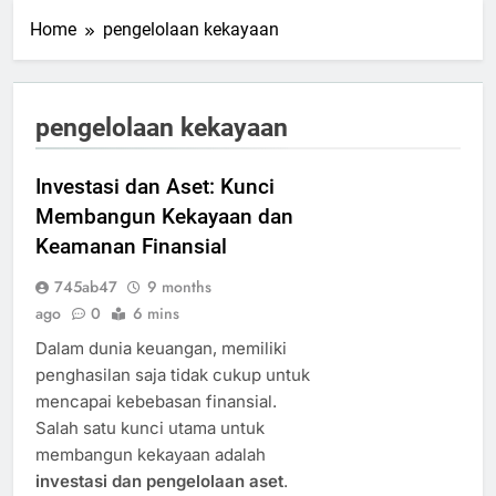
Home
pengelolaan kekayaan
pengelolaan kekayaan
Investasi dan Aset: Kunci
Membangun Kekayaan dan
Keamanan Finansial
745ab47
9 months
ago
0
6 mins
Dalam dunia keuangan, memiliki
penghasilan saja tidak cukup untuk
mencapai kebebasan finansial.
Salah satu kunci utama untuk
membangun kekayaan adalah
investasi dan pengelolaan aset
.