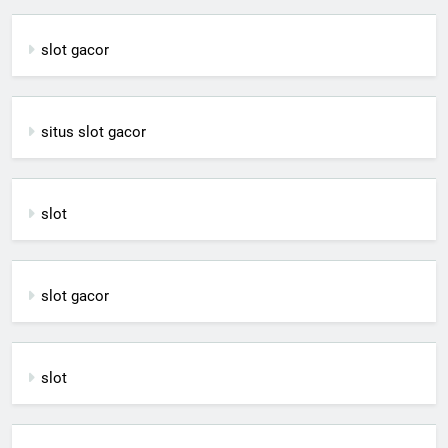
slot gacor
situs slot gacor
slot
slot gacor
slot