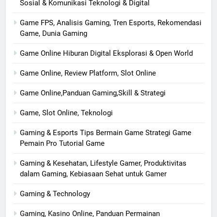
Sosial & Komunikasi Teknologi & Digital
Game FPS, Analisis Gaming, Tren Esports, Rekomendasi
Game, Dunia Gaming
Game Online Hiburan Digital Eksplorasi & Open World
Game Online, Review Platform, Slot Online
Game Online,Panduan Gaming,Skill & Strategi
Game, Slot Online, Teknologi
Gaming & Esports Tips Bermain Game Strategi Game
Pemain Pro Tutorial Game
Gaming & Kesehatan, Lifestyle Gamer, Produktivitas
dalam Gaming, Kebiasaan Sehat untuk Gamer
Gaming & Technology
Gaming, Kasino Online, Panduan Permainan