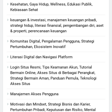
Kesehatan, Gaya Hidup, Wellness, Edukasi Publik,
Kebiasaan Sehat
keuangan & investasi, manajemen keuangan pribadi,
strategi hidup, literasi finansial, pengembangan diri, aset
& properti, perencanaan keuangan
Komunitas Digital, Pengalaman Pengguna, Strategi
Pertumbuhan, Ekosistem Inovatif
Literasi Digital dan Navigasi Platform
Login Situs Resmi, Tips Keamanan Akun, Tutorial
Bermain Online, Akses Situs di Berbagai Perangkat,
Strategi Bermain Aman, Panduan Pemula, Teknologi
Akses Situs
Manajemen Akses Pengguna
Motivasi dan Mindset, Strategi Bisnis dan Karier,
Pertumbuhan Pribadi, Keputusan dan Risiko, Mental