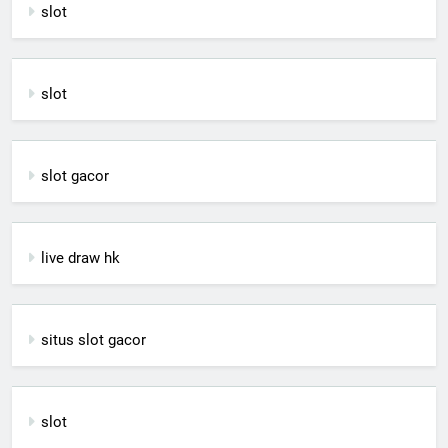
slot
slot
slot gacor
live draw hk
situs slot gacor
slot