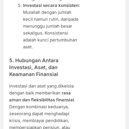
Investasi secara konsisten:
Mulailah dengan jumlah
kecil namun rutin, daripada
menunggu jumlah besar
sekaligus. Konsistensi
adalah kunci pertumbuhan
aset.
5. Hubungan Antara
Investasi, Aset, dan
Keamanan Finansial
Investasi dan aset yang dikelola
dengan baik memberikan
rasa
aman dan fleksibilitas finansial
.
Dengan kombinasi keduanya,
seseorang dapat menghadapi
krisis, membiayai pendidikan,
mempersiapkan pensiun, atau