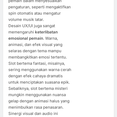
pemain dalam menyesuaikan
pengaturan, seperti mengaktifkan
spin otomatis atau mengatur
volume musik latar.
Desain UX/UI juga sangat
memengaruhi
keterlibatan
emosional pemain
. Warna,
animasi, dan efek visual yang
selaras dengan tema mampu
membangkitkan emosi tertentu.
Slot bertema fantasi, misalnya,
sering menggunakan warna cerah
dengan efek cahaya dramatis
untuk menciptakan suasana epik.
Sebaliknya, slot bertema misteri
mungkin menggunakan nuansa
gelap dengan animasi halus yang
menimbulkan rasa penasaran.
Sinergi visual dan audio ini