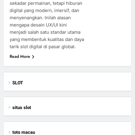
sekadar permainan, tetapi hiburan
digital yang modern, imersif, dan
menyenangkan. Inilah alasan
mengapa desain UX/UI kini
menjadi salah satu standar utama
yang membentuk kualitas dan daya
tarik slot digital di pasar global.
Read More
SLOT
situs slot
toto macau