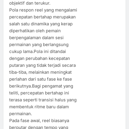
objektif dan terukur.
Pola respon reel yang mengalami
percepatan bertahap merupakan
salah satu dinamika yang kerap
diperhatikan oleh pemain
berpengalaman dalam sesi
permainan yang berlangsung
cukup lama.Pola ini ditandai
dengan perubahan kecepatan
putaran yang tidak terjadi secara
tiba-tiba, melainkan meningkat
perlahan dari satu fase ke fase
berikutnya.Bagi pengamat yang
teliti, percepatan bertahap ini
terasa seperti transisi halus yang
membentuk ritme baru dalam
permainan.
Pada fase awal, reel biasanya
berputar dengan tempo yang