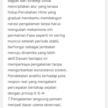
bagian dari strategi untuk
menciptakan alur yang terasa
hidup.Perubahan ritme yang
gradual membantu membangun
narasi pengalaman tanpa harus
mengubah mekanisme inti
permainan.Fase seperti ini sering
muncul setelah periode stabil,
berfungsi sebagai jembatan
menuju dinamika yang lebih
aktif.Desain berlapis ini
memperkaya pengalaman tanpa
mengorbankan konsistensi sistem.
Pendekatan analitis terhadap pola
respon reel yang mengalami
percepatan bertahap sejalan
dengan prinsip E-E-A-
T.Pengalaman langsung pemain
menjadi dasar utama observasi,