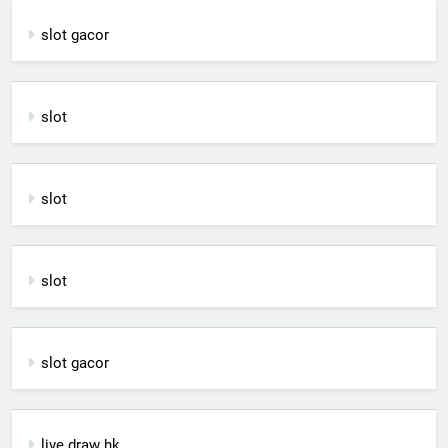
slot gacor
slot
slot
slot
slot gacor
live draw hk