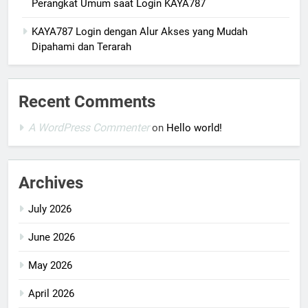
Perangkat Umum saat Login KAYA787
KAYA787 Login dengan Alur Akses yang Mudah
Dipahami dan Terarah
Recent Comments
A WordPress Commenter
on
Hello world!
Archives
July 2026
June 2026
May 2026
April 2026