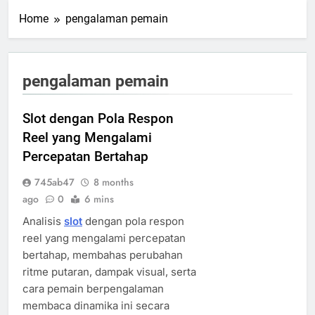
Home
pengalaman pemain
pengalaman pemain
Slot dengan Pola Respon
Reel yang Mengalami
Percepatan Bertahap
745ab47
8 months
ago
0
6 mins
Analisis
slot
dengan pola respon
reel yang mengalami percepatan
bertahap, membahas perubahan
ritme putaran, dampak visual, serta
cara pemain berpengalaman
membaca dinamika ini secara