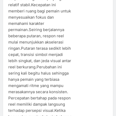
relatif stabil.Kecepatan ini
memberi ruang bagi pemain untuk
menyesuaikan fokus dan
memahami karakter
permainan.Seiring berjalannya
beberapa putaran, respon reel
mulai menunjukkan akselerasi
ringan.Putaran terasa sedikit lebih
cepat, transisi simbol menjadi
lebih singkat, dan jeda visual antar
reel berkurang.Perubahan ini
sering kali begitu halus sehingga
hanya pemain yang terbiasa
mengamati ritme yang mampu
merasakannya secara konsisten.
Percepatan bertahap pada respon
reel memiliki dampak langsung
terhadap persepsi visual.Ketika