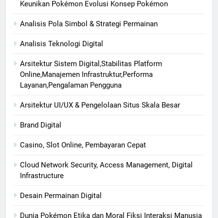
Keunikan Pokémon Evolusi Konsep Pokémon
Analisis Pola Simbol & Strategi Permainan
Analisis Teknologi Digital
Arsitektur Sistem Digital,Stabilitas Platform
Online,Manajemen Infrastruktur,Performa
Layanan,Pengalaman Pengguna
Arsitektur UI/UX & Pengelolaan Situs Skala Besar
Brand Digital
Casino, Slot Online, Pembayaran Cepat
Cloud Network Security, Access Management, Digital
Infrastructure
Desain Permainan Digital
Dunia Pokémon Etika dan Moral Fiksi Interaksi Manusia