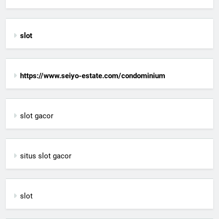
slot
https://www.seiyo-estate.com/condominium
slot gacor
situs slot gacor
slot