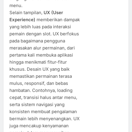
menu.
Selain tampilan,
UX (User
Experience)
memberikan dampak
yang lebih luas pada interaksi
pemain dengan slot. UX berfokus
pada bagaimana pengguna
merasakan alur permainan, dari
pertama kali membuka aplikasi
hingga menikmati fitur-fitur
khusus. Desain UX yang baik
memastikan permainan terasa
mulus, responsif, dan bebas
hambatan. Contohnya, loading
cepat, transisi halus antar menu,
serta sistem navigasi yang
konsisten membuat pengalaman
bermain lebih menyenangkan. UX
juga mencakup kenyamanan