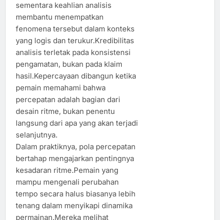
sementara keahlian analisis
membantu menempatkan
fenomena tersebut dalam konteks
yang logis dan terukur.Kredibilitas
analisis terletak pada konsistensi
pengamatan, bukan pada klaim
hasil.Kepercayaan dibangun ketika
pemain memahami bahwa
percepatan adalah bagian dari
desain ritme, bukan penentu
langsung dari apa yang akan terjadi
selanjutnya.
Dalam praktiknya, pola percepatan
bertahap mengajarkan pentingnya
kesadaran ritme.Pemain yang
mampu mengenali perubahan
tempo secara halus biasanya lebih
tenang dalam menyikapi dinamika
permainan.Mereka melihat