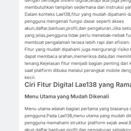
dengan berbagai sistem digital,tetapi ada juga pen
membutuhkan tampilan sederhana dan instruksi yan
Dalam konteks Lae138,fitur yang mudah dipahami 
pengguna mengenali fungsi dasar seperti akses
akun,daftar,bantuan,profil,dan pengaturan.Jika setiap
yang jelas,pengguna tidak perlu menebak-nebak fu
membuat pengalaman terasa lebih rapi dan efisien.
Fitur yang mudah dipahami juga mengurangi risiko
dapat membaca arahan,memeriksa data,dan memili
tenang.Kejelasan fitur menjadi bagian penting dar
saat platform dibuka melalui perangkat mobile deng
kecil.
Ciri Fitur Digital Lae138 yang R
Menu Utama yang Mudah Dikenali
Menu utama adalah bagian pertama yang biasanya d
pengguna.Pada Lae138,menu utama yang mudah di
pengguna memahami struktur platform sejak awal.B
akun,daftar,bantuan,profil,dan pengaturan sebaikn