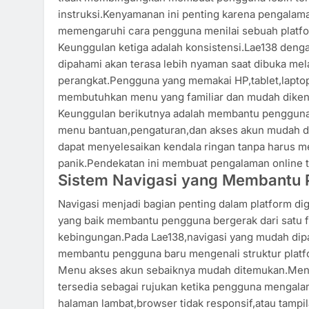
instruksi.Kenyamanan ini penting karena pengalam
memengaruhi cara pengguna menilai sebuah platfor
Keunggulan ketiga adalah konsistensi.Lae138 deng
dipahami akan terasa lebih nyaman saat dibuka mel
perangkat.Pengguna yang memakai HP,tablet,laptop
membutuhkan menu yang familiar dan mudah dikena
Keunggulan berikutnya adalah membantu pengguna 
menu bantuan,pengaturan,dan akses akun mudah 
dapat menyelesaikan kendala ringan tanpa harus m
panik.Pendekatan ini membuat pengalaman online te
Sistem Navigasi yang Membantu
Navigasi menjadi bagian penting dalam platform dig
yang baik membantu pengguna bergerak dari satu fit
kebingungan.Pada Lae138,navigasi yang mudah dip
membantu pengguna baru mengenali struktur platf
Menu akses akun sebaiknya mudah ditemukan.Men
tersedia sebagai rujukan ketika pengguna mengalam
halaman lambat,browser tidak responsif,atau tampil