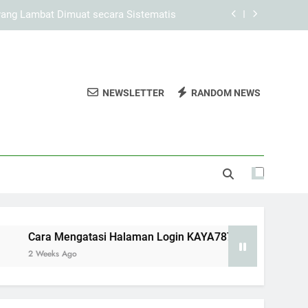
ang Lambat Dimuat secara Sistematis
7 yang Lambat Dimuat secara Efektif
i Perangkat Umum saat Login KAYA787
NEWSLETTER
RANDOM NEWS
n yang Lambat Dimuat secara Efektif
ang Lambat Dimuat secara Sistematis
Untuk Kesejahteraan Dan Kesehatan Anda.
7 yang Lambat Dimuat secara Efektif
i Perangkat Umum saat Login KAYA787
engatasi Halaman Login KAYA787 yang Lambat Dimuat secara
 Ago