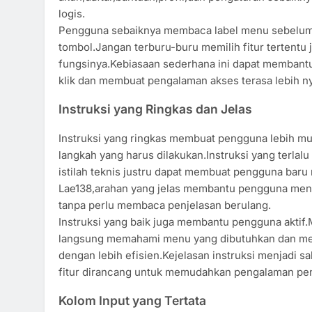
logis.
Pengguna sebaiknya membaca label menu sebelu
tombol.Jangan terburu-buru memilih fitur tertent
fungsinya.Kebiasaan sederhana ini dapat membant
klik dan membuat pengalaman akses terasa lebih n
Instruksi yang Ringkas dan Jelas
Instruksi yang ringkas membuat pengguna lebih 
langkah yang harus dilakukan.Instruksi yang terlal
istilah teknis justru dapat membuat pengguna bar
Lae138,arahan yang jelas membantu pengguna menge
tanpa perlu membaca penjelasan berulang.
Instruksi yang baik juga membantu pengguna aktif
langsung memahami menu yang dibutuhkan dan me
dengan lebih efisien.Kejelasan instruksi menjadi s
fitur dirancang untuk memudahkan pengalaman pe
Kolom Input yang Tertata