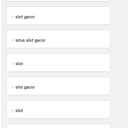
slot gacor
situs slot gacor
slot
slot gacor
slot