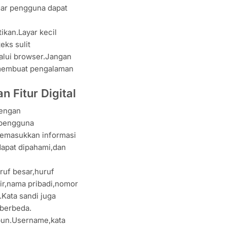
gar pengguna dapat
ikan.Layar kecil
eks sulit
alui browser.Jangan
 membuat pengalaman
Fitur Digital
dengan
 pengguna
memasukkan informasi
 dapat dipahami,dan
ruf besar,huruf
hir,nama pribadi,nomor
Kata sandi juga
 berbeda.
pun.Username,kata