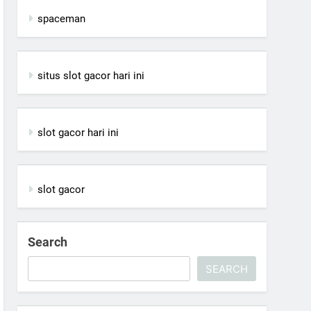
spaceman
situs slot gacor hari ini
slot gacor hari ini
slot gacor
Search
SEARCH