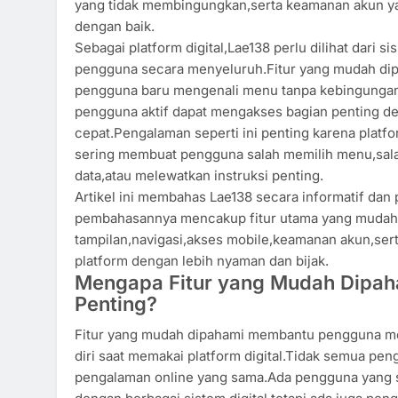
yang tidak membingungkan,serta keamanan akun ya
dengan baik.
Sebagai platform digital,Lae138 perlu dilihat dari s
pengguna secara menyeluruh.Fitur yang mudah d
pengguna baru mengenali menu tanpa kebingunga
pengguna aktif dapat mengakses bagian penting de
cepat.Pengalaman seperti ini penting karena platfo
sering membuat pengguna salah memilih menu,sa
data,atau melewatkan instruksi penting.
Artikel ini membahas Lae138 secara informatif dan 
pembahasannya mencakup fitur utama yang mudah 
tampilan,navigasi,akses mobile,keamanan akun,ser
platform dengan lebih nyaman dan bijak.
Mengapa Fitur yang Mudah Dipaha
Penting?
Fitur yang mudah dipahami membantu pengguna me
diri saat memakai platform digital.Tidak semua pen
pengalaman online yang sama.Ada pengguna yang 