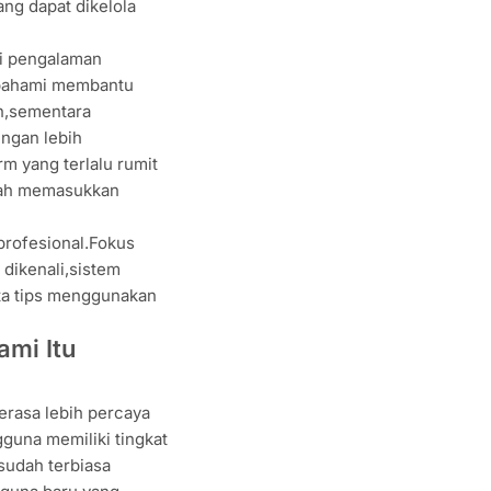
ng dapat dikelola
isi pengalaman
ipahami membantu
n,sementara
ngan lebih
rm yang terlalu rumit
lah memasukkan
profesional.Fokus
dikenali,sistem
ta tips menggunakan
mi Itu
rasa lebih percaya
gguna memiliki tingkat
sudah terbiasa