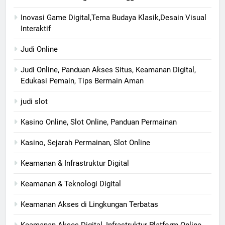
Inovasi Game Digital,Tema Budaya Klasik,Desain Visual
Interaktif
Judi Online
Judi Online, Panduan Akses Situs, Keamanan Digital,
Edukasi Pemain, Tips Bermain Aman
judi slot
Kasino Online, Slot Online, Panduan Permainan
Kasino, Sejarah Permainan, Slot Online
Keamanan & Infrastruktur Digital
Keamanan & Teknologi Digital
Keamanan Akses di Lingkungan Terbatas