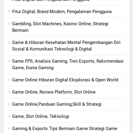
Fitur Digital, Brand Modern, Pengalaman Pengguna
Gambling, Slot Machines, Kasino Online, Strategi
Bermain
Game & Hiburan Kesehatan Mental Pengembangan Diri
Sosial & Komunikasi Teknologi & Digital
Game FPS, Analisis Gaming, Tren Esports, Rekomendasi
Game, Dunia Gaming
Game Online Hiburan Digital Eksplorasi & Open World
Game Online, Review Platform, Slot Online
Game Online,Panduan Gaming,Skill & Strategi
Game, Slot Online, Teknologi
Gaming & Esports Tips Bermain Game Strategi Game