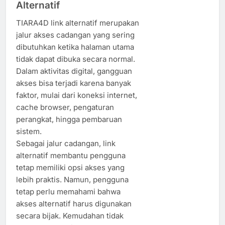
Alternatif
TIARA4D link alternatif merupakan
jalur akses cadangan yang sering
dibutuhkan ketika halaman utama
tidak dapat dibuka secara normal.
Dalam aktivitas digital, gangguan
akses bisa terjadi karena banyak
faktor, mulai dari koneksi internet,
cache browser, pengaturan
perangkat, hingga pembaruan
sistem.
Sebagai jalur cadangan, link
alternatif membantu pengguna
tetap memiliki opsi akses yang
lebih praktis. Namun, pengguna
tetap perlu memahami bahwa
akses alternatif harus digunakan
secara bijak. Kemudahan tidak