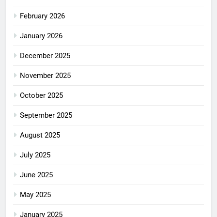
February 2026
January 2026
December 2025
November 2025
October 2025
September 2025
August 2025
July 2025
June 2025
May 2025
January 2025