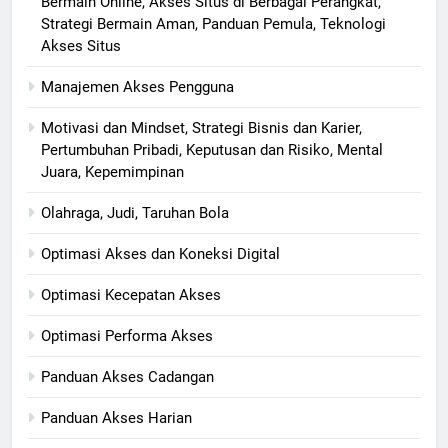
Bermain Online, Akses Situs di Berbagai Perangkat,
Strategi Bermain Aman, Panduan Pemula, Teknologi
Akses Situs
Manajemen Akses Pengguna
Motivasi dan Mindset, Strategi Bisnis dan Karier,
Pertumbuhan Pribadi, Keputusan dan Risiko, Mental
Juara, Kepemimpinan
Olahraga, Judi, Taruhan Bola
Optimasi Akses dan Koneksi Digital
Optimasi Kecepatan Akses
Optimasi Performa Akses
Panduan Akses Cadangan
Panduan Akses Harian