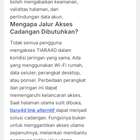
boleh mengabaikan keamanan,
validitas halaman, dan
perlindungan data akun.
Mengapa Jalur Akses
Cadangan Dibutuhkan?
Tidak semua pengguna
mengakses TIARA4D dalam
kondisi jaringan yang sama. Ada
yang menggunakan Wi-Fi rumah,
data seluler, perangkat desktop,
atau ponsel. Perbedaan perangkat
dan jaringan ini dapat
memengaruhi kelancaran akses.
Saat halaman utama sulit dibuka,
tiara4d link alterntif
dapat menjadi
solusi cadangan. Fungsinya bukan
untuk menggantikan akses utama
sepenuhnya, melainkan membantu