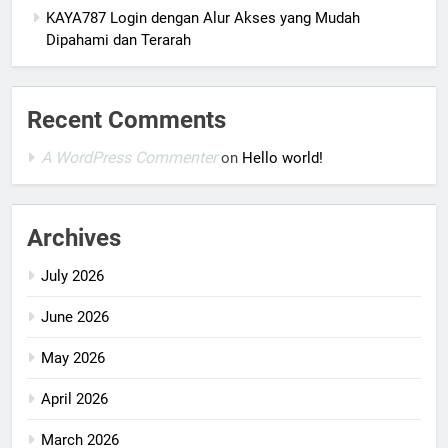
KAYA787 Login dengan Alur Akses yang Mudah
Dipahami dan Terarah
Recent Comments
A WordPress Commenter
on
Hello world!
Archives
July 2026
June 2026
May 2026
April 2026
March 2026