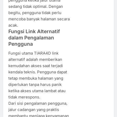
pengguna ketika jalur utama
sedang tidak optimal. Dengan
begitu, pengguna tidak perlu
mencoba banyak halaman secara
acak.
Fungsi Link Alternatif
dalam Pengalaman
Pengguna
Fungsi utama TIARA4D link
alternatif adalah memberikan
kemudahan akses saat terjadi
kendala teknis. Pengguna dapat
tetap membuka halaman yang
diperlukan tanpa harus panik
ketika akses utama lambat atau
tidak merespons.
Dari sisi pengalaman pengguna,
jalur cadangan yang praktis
membantu menjaga kenyamanan