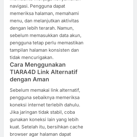
navigasi. Pengguna dapat
memeriksa halaman, memahami
menu, dan melanjutkan aktivitas
dengan lebih terarah. Namun,
sebelum memasukkan data akun,
pengguna tetap perlu memastikan
tampilan halaman konsisten dan
tidak mencurigakan.
Cara Menggunakan
TIARA4D Link Alternatif
dengan Aman
Sebelum memakai link alternatif,
pengguna sebaiknya memeriksa
koneksi internet terlebih dahulu.
Jika jaringan tidak stabil, coba
gunakan koneksi lain yang lebih
kuat. Setelah itu, bersihkan cache
browser agar halaman dapat