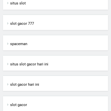
situs slot
slot gacor 777
spaceman
situs slot gacor hari ini
slot gacor hari ini
slot gacor