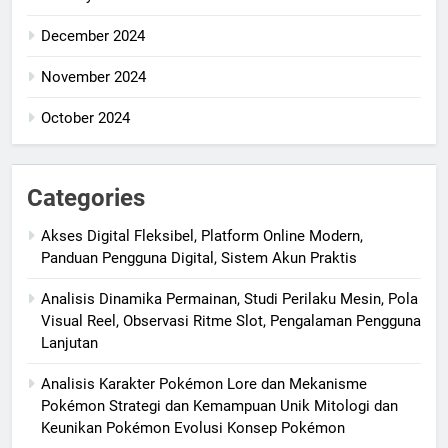
December 2024
November 2024
October 2024
Categories
Akses Digital Fleksibel, Platform Online Modern,
Panduan Pengguna Digital, Sistem Akun Praktis
Analisis Dinamika Permainan, Studi Perilaku Mesin, Pola
Visual Reel, Observasi Ritme Slot, Pengalaman Pengguna
Lanjutan
Analisis Karakter Pokémon Lore dan Mekanisme
Pokémon Strategi dan Kemampuan Unik Mitologi dan
Keunikan Pokémon Evolusi Konsep Pokémon