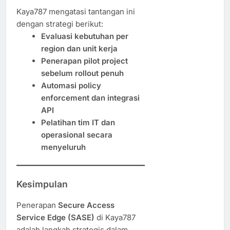
Kaya787 mengatasi tantangan ini
dengan strategi berikut:
Evaluasi kebutuhan per
region dan unit kerja
Penerapan pilot project
sebelum rollout penuh
Automasi policy
enforcement dan integrasi
API
Pelatihan tim IT dan
operasional secara
menyeluruh
Kesimpulan
Penerapan
Secure Access
Service Edge (SASE)
di Kaya787
adalah langkah strategis dalam