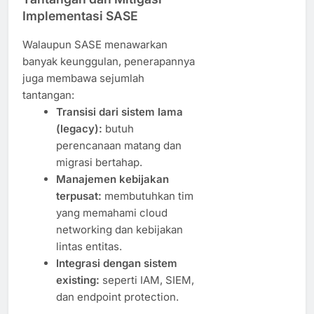
Implementasi SASE
Walaupun SASE menawarkan
banyak keunggulan, penerapannya
juga membawa sejumlah
tantangan:
Transisi dari sistem lama
(legacy):
butuh
perencanaan matang dan
migrasi bertahap.
Manajemen kebijakan
terpusat:
membutuhkan tim
yang memahami cloud
networking dan kebijakan
lintas entitas.
Integrasi dengan sistem
existing:
seperti IAM, SIEM,
dan endpoint protection.