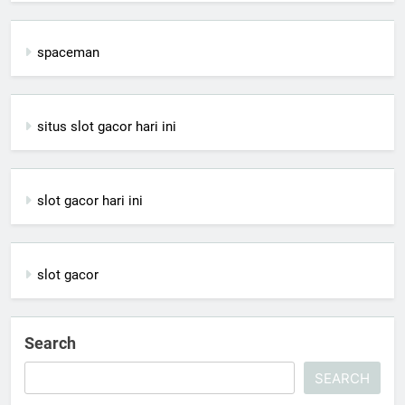
spaceman
situs slot gacor hari ini
slot gacor hari ini
slot gacor
Search
SEARCH