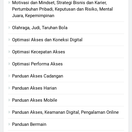
Motivasi dan Mindset, Strategi Bisnis dan Karier,
Pertumbuhan Pribadi, Keputusan dan Risiko, Mental
Juara, Kepemimpinan
Olahraga, Judi, Taruhan Bola
Optimasi Akses dan Koneksi Digital
Optimasi Kecepatan Akses
Optimasi Performa Akses
Panduan Akses Cadangan
Panduan Akses Harian
Panduan Akses Mobile
Panduan Akses, Keamanan Digital, Pengalaman Online
Panduan Bermain