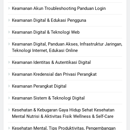
Keamanan Akun Troubleshooting Panduan Login
Keamanan Digital & Edukasi Pengguna
Keamanan Digital & Teknologi Web
Keamanan Digital, Panduan Akses, Infrastruktur Jaringan,
Teknologi Internet, Edukasi Online
Keamanan Identitas & Autentikasi Digital
Keamanan Kredensial dan Privasi Perangkat
Keamanan Perangkat Digital
Keamanan Sistem & Teknologi Digital
Kesehatan & Kebugaran Gaya Hidup Sehat Kesehatan
Mental Nutrisi & Aktivitas Fisik Wellness & Self-Care
Kesehatan Mental, Tips Produktivitas, Pengembangan