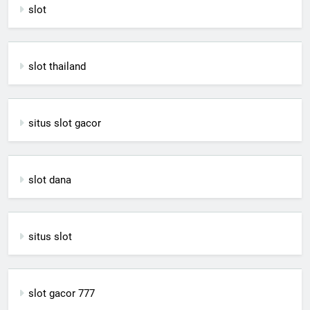
slot
slot thailand
situs slot gacor
slot dana
situs slot
slot gacor 777