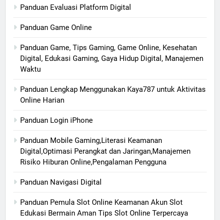
Panduan Evaluasi Platform Digital
Panduan Game Online
Panduan Game, Tips Gaming, Game Online, Kesehatan
Digital, Edukasi Gaming, Gaya Hidup Digital, Manajemen
Waktu
Panduan Lengkap Menggunakan Kaya787 untuk Aktivitas
Online Harian
Panduan Login iPhone
Panduan Mobile Gaming,Literasi Keamanan
Digital,Optimasi Perangkat dan Jaringan,Manajemen
Risiko Hiburan Online,Pengalaman Pengguna
Panduan Navigasi Digital
Panduan Pemula Slot Online Keamanan Akun Slot
Edukasi Bermain Aman Tips Slot Online Terpercaya