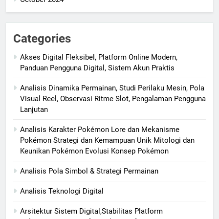
Categories
Akses Digital Fleksibel, Platform Online Modern,
Panduan Pengguna Digital, Sistem Akun Praktis
Analisis Dinamika Permainan, Studi Perilaku Mesin, Pola
Visual Reel, Observasi Ritme Slot, Pengalaman Pengguna
Lanjutan
Analisis Karakter Pokémon Lore dan Mekanisme
Pokémon Strategi dan Kemampuan Unik Mitologi dan
Keunikan Pokémon Evolusi Konsep Pokémon
Analisis Pola Simbol & Strategi Permainan
Analisis Teknologi Digital
Arsitektur Sistem Digital,Stabilitas Platform