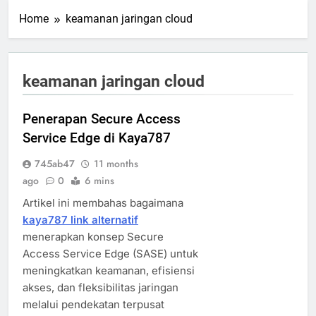
Home
keamanan jaringan cloud
keamanan jaringan cloud
Penerapan Secure Access
Service Edge di Kaya787
745ab47
11 months
ago
0
6 mins
Artikel ini membahas bagaimana
kaya787 link alternatif
menerapkan konsep Secure
Access Service Edge (SASE) untuk
meningkatkan keamanan, efisiensi
akses, dan fleksibilitas jaringan
melalui pendekatan terpusat