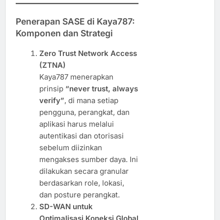
Penerapan SASE di Kaya787:
Komponen dan Strategi
Zero Trust Network Access
(ZTNA)
Kaya787 menerapkan
prinsip
“never trust, always
verify”
, di mana setiap
pengguna, perangkat, dan
aplikasi harus melalui
autentikasi dan otorisasi
sebelum diizinkan
mengakses sumber daya. Ini
dilakukan secara granular
berdasarkan role, lokasi,
dan posture perangkat.
SD-WAN untuk
Optimalisasi Koneksi Global