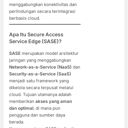
menggabungkan konektivitas dan
perlindungan secara terintegrasi
berbasis cloud.
Apa Itu Secure Access
Service Edge (SASE)?
SASE
merupakan model arsitektur
jaringan yang menggabungkan
Network-as-a-Service (NaaS)
dan
Security-as-a-Service (SaaS)
menjadi satu framework yang
dikelola secara terpusat melalui
cloud. Tujuan utamanya adalah
memberikan
akses yang aman
dan optimal
, di mana pun
pengguna dan sumber daya
berada.