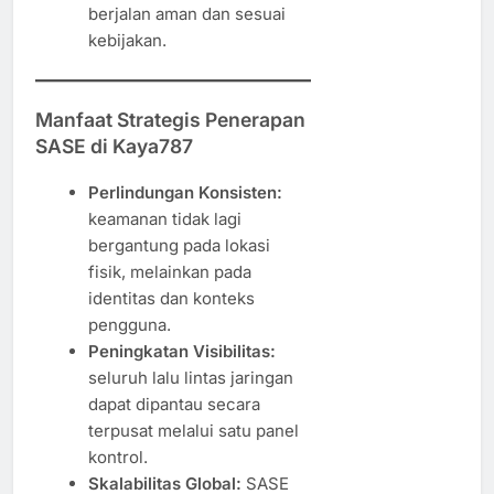
berjalan aman dan sesuai
kebijakan.
Manfaat Strategis Penerapan
SASE di Kaya787
Perlindungan Konsisten:
keamanan tidak lagi
bergantung pada lokasi
fisik, melainkan pada
identitas dan konteks
pengguna.
Peningkatan Visibilitas:
seluruh lalu lintas jaringan
dapat dipantau secara
terpusat melalui satu panel
kontrol.
Skalabilitas Global:
SASE