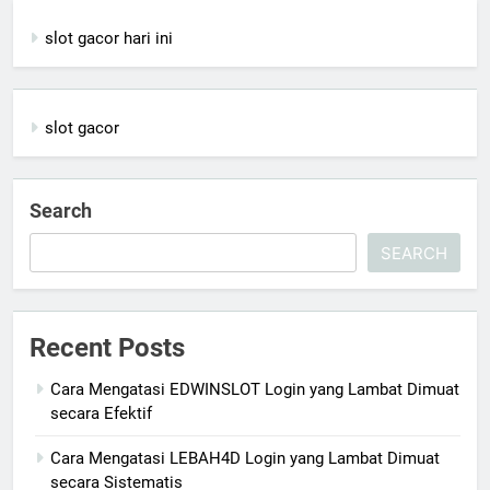
slot gacor hari ini
slot gacor
Search
SEARCH
Recent Posts
Cara Mengatasi EDWINSLOT Login yang Lambat Dimuat
secara Efektif
Cara Mengatasi LEBAH4D Login yang Lambat Dimuat
secara Sistematis