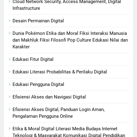
Cloud Network Security, Access Management, Digital
Infrastructure
Desain Permainan Digital
Dunia Pokémon Etika dan Moral Fiksi Interaksi Manusia
dan Makhluk Fiksi Filosofi Pop Culture Edukasi Nilai dan
Karakter
Edukasi Fitur Digital
Edukasi Literasi Probabilitas & Perilaku Digital
Edukasi Pengguna Digital
Efisiensi Akses dan Navigasi Digital
Efisiensi Akses Digital, Panduan Login Aman,
Pengalaman Pengguna Online
Etika & Moral Digital Literasi Media Budaya Internet
Teknologi & Masyarakat Komunikasi Digital Pendidikan