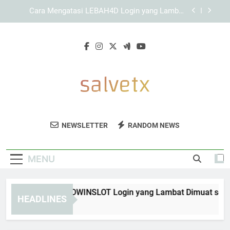
Skip
Cara Mengatasi Halaman Login KAYA787 yang
to
Lambat Dimuat secara Efektif
content
Panduan Menghindari Penyimpanan Kata Sandi di
Perangkat Umum saat Login KAYA787
Cara Mengatasi EDWINSLOT Login yang Lambat
Dimuat secara Efektif
Cara Mengatasi LEBAH4D Login yang Lambat
Dimuat secara Sistematis
Cara Mengatasi Halaman Login KAYA787 yang
Lambat Dimuat secara Efektif
Salve TX
Dapatkan Produk Kesehatan Dan Terapi
Panduan Menghindari Penyimpanan Kata Sandi di
NEWSLETTER
RANDOM NEWS
Perangkat Umum saat Login KAYA787
Berkualitas Di Salve TX. Solusi Untuk
Kesejahteraan Dan Kesehatan Anda.
MENU
ra Mengatasi EDWINSLOT Login yang Lambat Dimuat secara E
HEADLINES
Weeks Ago