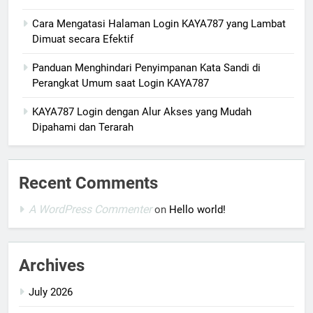
Cara Mengatasi Halaman Login KAYA787 yang Lambat
Dimuat secara Efektif
Panduan Menghindari Penyimpanan Kata Sandi di
Perangkat Umum saat Login KAYA787
KAYA787 Login dengan Alur Akses yang Mudah
Dipahami dan Terarah
Recent Comments
A WordPress Commenter
on
Hello world!
Archives
July 2026