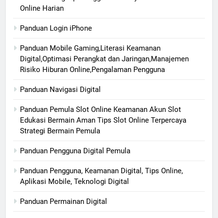
Online Harian
Panduan Login iPhone
Panduan Mobile Gaming,Literasi Keamanan
Digital,Optimasi Perangkat dan Jaringan,Manajemen
Risiko Hiburan Online,Pengalaman Pengguna
Panduan Navigasi Digital
Panduan Pemula Slot Online Keamanan Akun Slot
Edukasi Bermain Aman Tips Slot Online Terpercaya
Strategi Bermain Pemula
Panduan Pengguna Digital Pemula
Panduan Pengguna, Keamanan Digital, Tips Online,
Aplikasi Mobile, Teknologi Digital
Panduan Permainan Digital