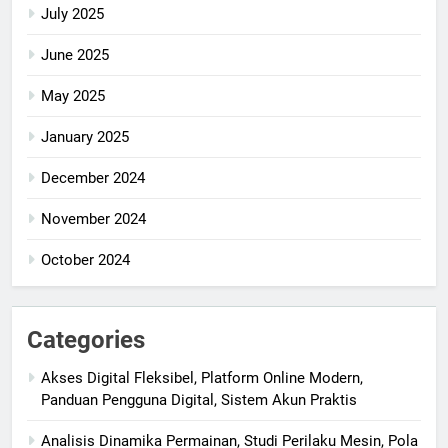
July 2025
June 2025
May 2025
January 2025
December 2024
November 2024
October 2024
Categories
Akses Digital Fleksibel, Platform Online Modern,
Panduan Pengguna Digital, Sistem Akun Praktis
Analisis Dinamika Permainan, Studi Perilaku Mesin, Pola