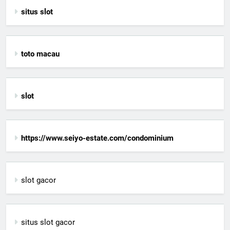
situs slot
toto macau
slot
https://www.seiyo-estate.com/condominium
slot gacor
situs slot gacor