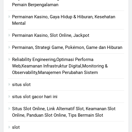
Pemain Berpengalaman
Permainan Kasino, Gaya Hidup & Hiburan, Kesehatan
Mental
Permainan Kasino, Slot Online, Jackpot
Permainan, Strategi Game, Pokémon, Game dan Hiburan
Reliability Engineering,Optimasi Performa
Web,Keamanan Infrastruktur Digital,Monitoring &
Observability,Manajemen Perubahan Sistem
situs slot
situs slot gacor hari ini
Situs Slot Online, Link Alternatif Slot, Keamanan Slot
Online, Panduan Slot Online, Tips Bermain Slot
slot