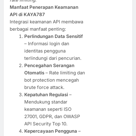
Manfaat Penerapan Keamanan
API di KAYA787
Integrasi keamanan API membawa
berbagai manfaat penting:
Perlindungan Data Sensitif
– Informasi login dan
identitas pengguna
terlindungi dari pencurian.
Pencegahan Serangan
Otomatis
– Rate limiting dan
bot protection mencegah
brute force attack.
Kepatuhan Regulasi
–
Mendukung standar
keamanan seperti ISO
27001, GDPR, dan OWASP
API Security Top 10.
Kepercayaan Pengguna
–