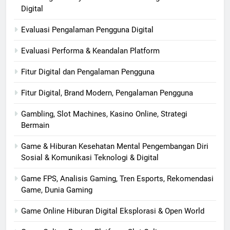
Digital
Evaluasi Pengalaman Pengguna Digital
Evaluasi Performa & Keandalan Platform
Fitur Digital dan Pengalaman Pengguna
Fitur Digital, Brand Modern, Pengalaman Pengguna
Gambling, Slot Machines, Kasino Online, Strategi
Bermain
Game & Hiburan Kesehatan Mental Pengembangan Diri
Sosial & Komunikasi Teknologi & Digital
Game FPS, Analisis Gaming, Tren Esports, Rekomendasi
Game, Dunia Gaming
Game Online Hiburan Digital Eksplorasi & Open World