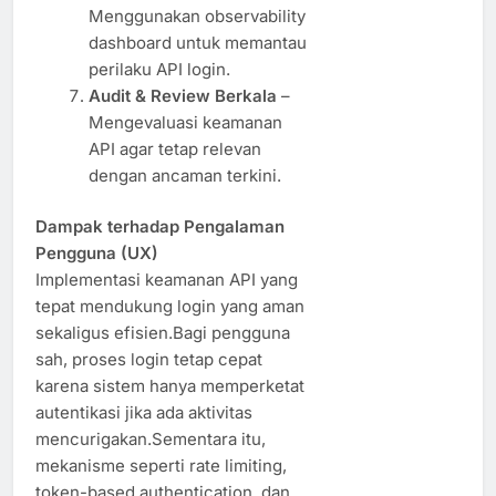
Menggunakan observability
dashboard untuk memantau
perilaku API login.
Audit & Review Berkala
–
Mengevaluasi keamanan
API agar tetap relevan
dengan ancaman terkini.
Dampak terhadap Pengalaman
Pengguna (UX)
Implementasi keamanan API yang
tepat mendukung login yang aman
sekaligus efisien.Bagi pengguna
sah, proses login tetap cepat
karena sistem hanya memperketat
autentikasi jika ada aktivitas
mencurigakan.Sementara itu,
mekanisme seperti rate limiting,
token-based authentication, dan