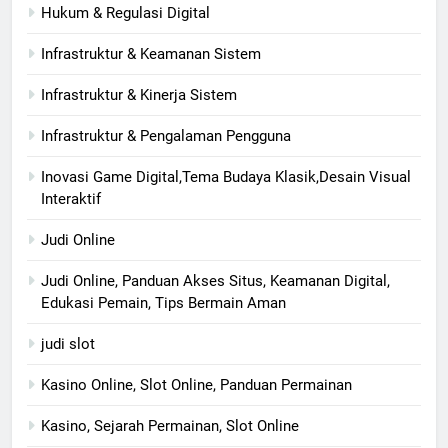
Hukum & Regulasi Digital
Infrastruktur & Keamanan Sistem
Infrastruktur & Kinerja Sistem
Infrastruktur & Pengalaman Pengguna
Inovasi Game Digital,Tema Budaya Klasik,Desain Visual
Interaktif
Judi Online
Judi Online, Panduan Akses Situs, Keamanan Digital,
Edukasi Pemain, Tips Bermain Aman
judi slot
Kasino Online, Slot Online, Panduan Permainan
Kasino, Sejarah Permainan, Slot Online