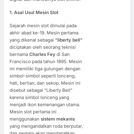
1.
Asal Usul Mesin Slot
Sejarah mesin slot dimulai pada
akhir abad ke-19. Mesin pertama
yang dikenal sebagai
“liberty bell”
diciptakan oleh seorang teknisi
bernama
Charles Fey
di San
Francisco pada tahun 1895. Mesin
ini memiliki tiga gulungan dengan
simbol-simbol seperti lonceng,
hati, berlian, dan sekop. Mesin ini
disebut sebagai “Liberty Bell”
karena simbol lonceng yang
menjadi ikon kemenangan utama.
Mesin slot pertama ini
menggunakan
sistem mekanis
yang mengandalkan roda berputar,
dan pemain akan mendapatkan