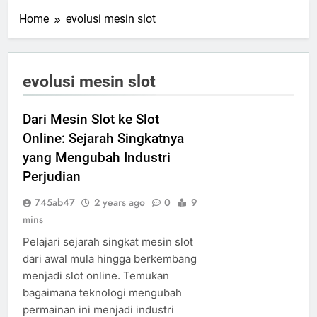
Home
evolusi mesin slot
evolusi mesin slot
Dari Mesin Slot ke Slot
Online: Sejarah Singkatnya
yang Mengubah Industri
Perjudian
745ab47
2 years ago
0
9
mins
Pelajari sejarah singkat mesin slot
dari awal mula hingga berkembang
menjadi slot online. Temukan
bagaimana teknologi mengubah
permainan ini menjadi industri