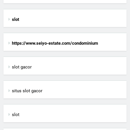
slot
https://www.seiyo-estate.com/condominium
slot gacor
situs slot gacor
slot