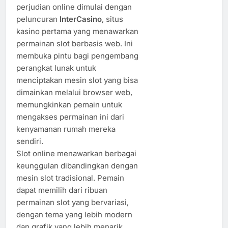
perjudian online dimulai dengan
peluncuran
InterCasino
, situs
kasino pertama yang menawarkan
permainan slot berbasis web. Ini
membuka pintu bagi pengembang
perangkat lunak untuk
menciptakan mesin slot yang bisa
dimainkan melalui browser web,
memungkinkan pemain untuk
mengakses permainan ini dari
kenyamanan rumah mereka
sendiri.
Slot online menawarkan berbagai
keunggulan dibandingkan dengan
mesin slot tradisional. Pemain
dapat memilih dari ribuan
permainan slot yang bervariasi,
dengan tema yang lebih modern
dan grafik yang lebih menarik.