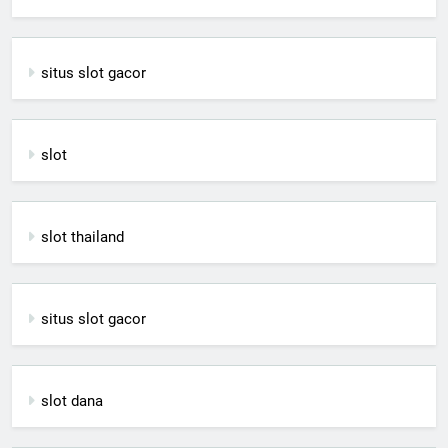
situs slot gacor
slot
slot thailand
situs slot gacor
slot dana