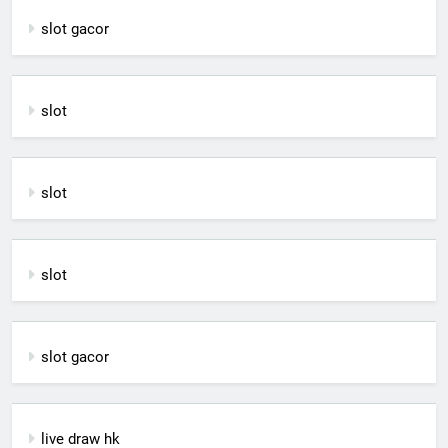
slot gacor
slot
slot
slot
slot gacor
live draw hk