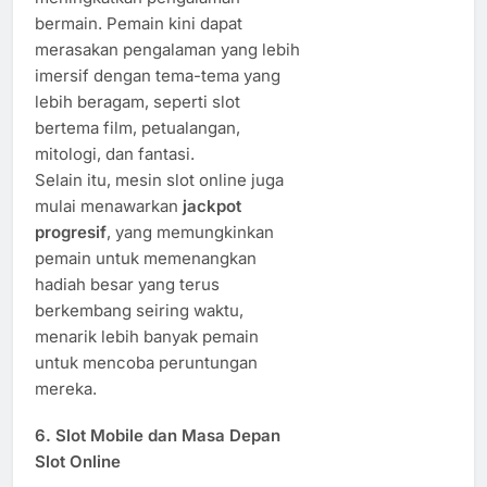
bermain. Pemain kini dapat
merasakan pengalaman yang lebih
imersif dengan tema-tema yang
lebih beragam, seperti slot
bertema film, petualangan,
mitologi, dan fantasi.
Selain itu, mesin slot online juga
mulai menawarkan
jackpot
progresif
, yang memungkinkan
pemain untuk memenangkan
hadiah besar yang terus
berkembang seiring waktu,
menarik lebih banyak pemain
untuk mencoba peruntungan
mereka.
6.
Slot Mobile dan Masa Depan
Slot Online