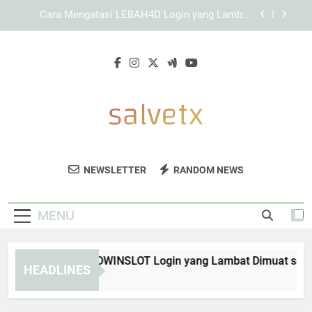
Skip
Cara Mengatasi Halaman Login KAYA787 yang
to
Lambat Dimuat secara Efektif
content
Panduan Menghindari Penyimpanan Kata Sandi di
Perangkat Umum saat Login KAYA787
Cara Mengatasi EDWINSLOT Login yang Lambat
Dimuat secara Efektif
Cara Mengatasi LEBAH4D Login yang Lambat
Dimuat secara Sistematis
Cara Mengatasi Halaman Login KAYA787 yang
Lambat Dimuat secara Efektif
Salve TX
Dapatkan Produk Kesehatan Dan Terapi
Panduan Menghindari Penyimpanan Kata Sandi di
NEWSLETTER
RANDOM NEWS
Perangkat Umum saat Login KAYA787
Berkualitas Di Salve TX. Solusi Untuk
Kesejahteraan Dan Kesehatan Anda.
MENU
ra Mengatasi EDWINSLOT Login yang Lambat Dimuat secara E
HEADLINES
Weeks Ago