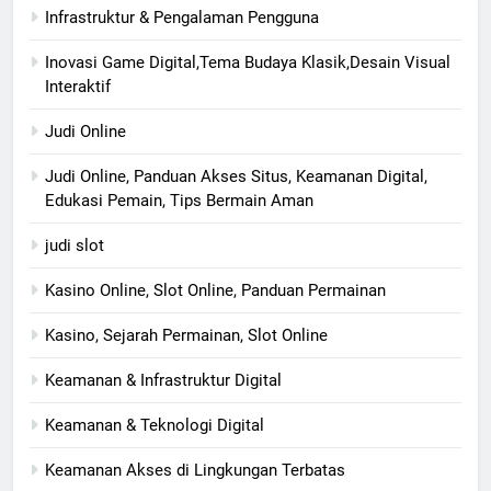
Infrastruktur & Pengalaman Pengguna
Inovasi Game Digital,Tema Budaya Klasik,Desain Visual
Interaktif
Judi Online
Judi Online, Panduan Akses Situs, Keamanan Digital,
Edukasi Pemain, Tips Bermain Aman
judi slot
Kasino Online, Slot Online, Panduan Permainan
Kasino, Sejarah Permainan, Slot Online
Keamanan & Infrastruktur Digital
Keamanan & Teknologi Digital
Keamanan Akses di Lingkungan Terbatas