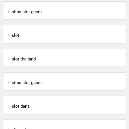
situs slot gacor
slot
slot thailand
situs slot gacor
slot dana