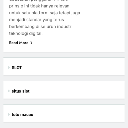
prinsip ini tidak hanya relevan
untuk satu platform saja tetapi juga
menjadi standar yang terus
berkembang di seluruh industri
teknologi digital.
Read More
SLOT
situs slot
toto macau