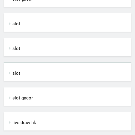
slot
slot
slot
slot gacor
live draw hk