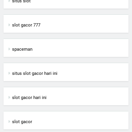
situs slot
slot gacor 777
spaceman
situs slot gacor hari ini
slot gacor hari ini
slot gacor