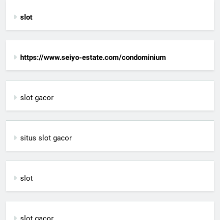
slot
https://www.seiyo-estate.com/condominium
slot gacor
situs slot gacor
slot
slot gacor