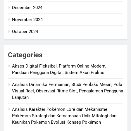
December 2024
November 2024
October 2024
Categories
Akses Digital Fleksibel, Platform Online Modern,
Panduan Pengguna Digital, Sistem Akun Praktis
Analisis Dinamika Permainan, Studi Perilaku Mesin, Pola
Visual Reel, Observasi Ritme Slot, Pengalaman Pengguna
Lanjutan
Analisis Karakter Pokémon Lore dan Mekanisme
Pokémon Strategi dan Kemampuan Unik Mitologi dan
Keunikan Pokémon Evolusi Konsep Pokémon