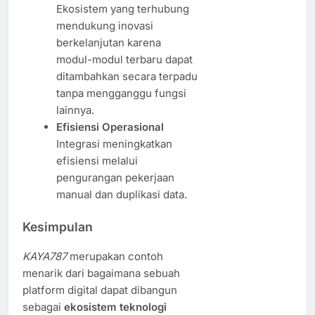
Ekosistem yang terhubung
mendukung inovasi
berkelanjutan karena
modul-modul terbaru dapat
ditambahkan secara terpadu
tanpa mengganggu fungsi
lainnya.
Efisiensi Operasional
Integrasi meningkatkan
efisiensi melalui
pengurangan pekerjaan
manual dan duplikasi data.
Kesimpulan
KAYA787
merupakan contoh
menarik dari bagaimana sebuah
platform digital dapat dibangun
sebagai
ekosistem teknologi