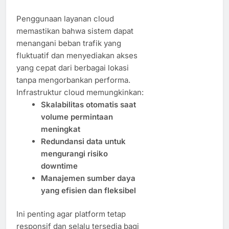
Penggunaan layanan cloud
memastikan bahwa sistem dapat
menangani beban trafik yang
fluktuatif dan menyediakan akses
yang cepat dari berbagai lokasi
tanpa mengorbankan performa.
Infrastruktur cloud memungkinkan:
Skalabilitas otomatis saat
volume permintaan
meningkat
Redundansi data untuk
mengurangi risiko
downtime
Manajemen sumber daya
yang efisien dan fleksibel
Ini penting agar platform tetap
responsif dan selalu tersedia bagi