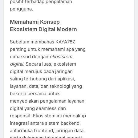
positif terhadap pengalaman
pengguna.
Memahami Konsep
Ekosistem Digital Modern
Sebelum membahas KAYA787,
penting untuk memahami apa yang
dimaksud dengan
ekosistem
digital
. Secara luas, ekosistem
digital merujuk pada jaringan
saling terhubung dari aplikasi,
layanan, data, dan teknologi yang
bekerja bersama untuk
menyediakan pengalaman layanan
digital yang seamless dan
responsif. Ekosistem ini mencakup
integrasi antara sistem backend,
antarmuka frontend, jaringan data,
serta dukungan teknologi seperti