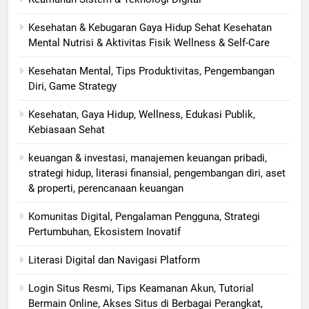
Kesehatan & Kebugaran Gaya Hidup Sehat Kesehatan
Mental Nutrisi & Aktivitas Fisik Wellness & Self-Care
Kesehatan Mental, Tips Produktivitas, Pengembangan
Diri, Game Strategy
Kesehatan, Gaya Hidup, Wellness, Edukasi Publik,
Kebiasaan Sehat
keuangan & investasi, manajemen keuangan pribadi,
strategi hidup, literasi finansial, pengembangan diri, aset
& properti, perencanaan keuangan
Komunitas Digital, Pengalaman Pengguna, Strategi
Pertumbuhan, Ekosistem Inovatif
Literasi Digital dan Navigasi Platform
Login Situs Resmi, Tips Keamanan Akun, Tutorial
Bermain Online, Akses Situs di Berbagai Perangkat,