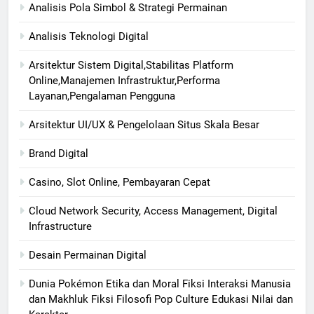
Analisis Pola Simbol & Strategi Permainan
Analisis Teknologi Digital
Arsitektur Sistem Digital,Stabilitas Platform
Online,Manajemen Infrastruktur,Performa
Layanan,Pengalaman Pengguna
Arsitektur UI/UX & Pengelolaan Situs Skala Besar
Brand Digital
Casino, Slot Online, Pembayaran Cepat
Cloud Network Security, Access Management, Digital
Infrastructure
Desain Permainan Digital
Dunia Pokémon Etika dan Moral Fiksi Interaksi Manusia
dan Makhluk Fiksi Filosofi Pop Culture Edukasi Nilai dan