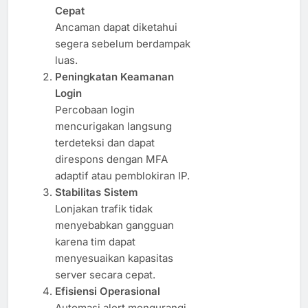
Cepat
Ancaman dapat diketahui
segera sebelum berdampak
luas.
Peningkatan Keamanan
Login
Percobaan login
mencurigakan langsung
terdeteksi dan dapat
direspons dengan MFA
adaptif atau pemblokiran IP.
Stabilitas Sistem
Lonjakan trafik tidak
menyebabkan gangguan
karena tim dapat
menyesuaikan kapasitas
server secara cepat.
Efisiensi Operasional
Automasi alert mengurangi