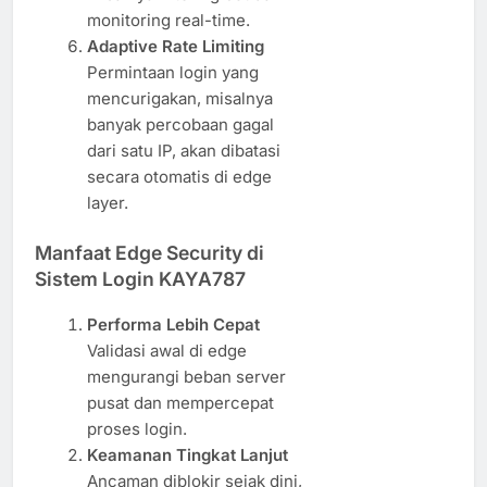
monitoring real-time.
Adaptive Rate Limiting
Permintaan login yang
mencurigakan, misalnya
banyak percobaan gagal
dari satu IP, akan dibatasi
secara otomatis di edge
layer.
Manfaat Edge Security di
Sistem Login KAYA787
Performa Lebih Cepat
Validasi awal di edge
mengurangi beban server
pusat dan mempercepat
proses login.
Keamanan Tingkat Lanjut
Ancaman diblokir sejak dini,