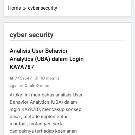
Home
cyber security
cyber security
Analisis User Behavior
Analytics (UBA) dalam Login
KAYA787
745ab47
10 months
ago
0
6 mins
Artikel ini membahas analisis User
Behavior Analytics (UBA) dalam
login KAYA787, mencakup konsep
dasar, metode implementasi,
manfaat, tantangan, serta
dampaknya terhadap keamanan