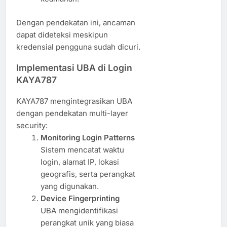
Dengan pendekatan ini, ancaman
dapat dideteksi meskipun
kredensial pengguna sudah dicuri.
Implementasi UBA di Login
KAYA787
KAYA787 mengintegrasikan UBA
dengan pendekatan multi-layer
security:
Monitoring Login Patterns
Sistem mencatat waktu
login, alamat IP, lokasi
geografis, serta perangkat
yang digunakan.
Device Fingerprinting
UBA mengidentifikasi
perangkat unik yang biasa