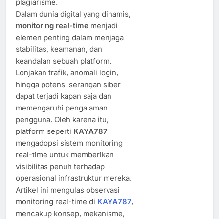
plagiarisme.
Dalam dunia digital yang dinamis,
monitoring real-time
menjadi
elemen penting dalam menjaga
stabilitas, keamanan, dan
keandalan sebuah platform.
Lonjakan trafik, anomali login,
hingga potensi serangan siber
dapat terjadi kapan saja dan
memengaruhi pengalaman
pengguna. Oleh karena itu,
platform seperti
KAYA787
mengadopsi sistem monitoring
real-time untuk memberikan
visibilitas penuh terhadap
operasional infrastruktur mereka.
Artikel ini mengulas observasi
monitoring real-time di
KAYA787
,
mencakup konsep, mekanisme,