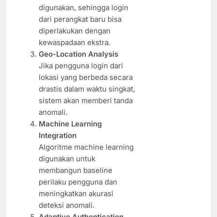
digunakan, sehingga login
dari perangkat baru bisa
diperlakukan dengan
kewaspadaan ekstra.
Geo-Location Analysis
Jika pengguna login dari
lokasi yang berbeda secara
drastis dalam waktu singkat,
sistem akan memberi tanda
anomali.
Machine Learning
Integration
Algoritme machine learning
digunakan untuk
membangun baseline
perilaku pengguna dan
meningkatkan akurasi
deteksi anomali.
Adaptive Authentication