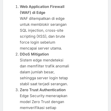
Web Application Firewall
(WAF) di Edge
WAF ditempatkan di edge
untuk memblokir serangan
SQL injection, cross-site
scripting (XSS), dan brute
force login sebelum
mencapai server utama.
DDoS Mitigation
Sistem edge mendeteksi
dan memfilter trafik anomali
dalam jumlah besar,
sehingga server login tetap
stabil saat terjadi serangan.
Zero Trust Authentication
Edge Security menerapkan
model Zero Trust dengan
memverifikasi setiap