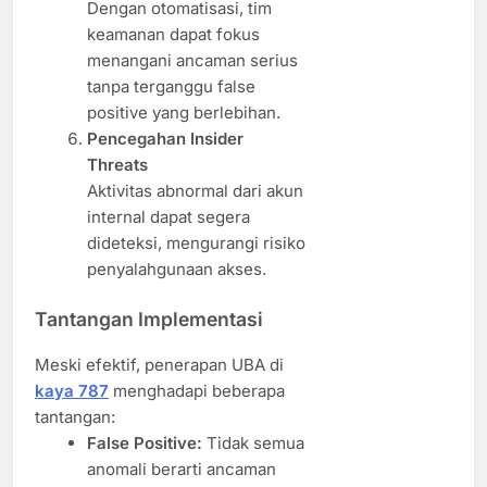
Dengan otomatisasi, tim
keamanan dapat fokus
menangani ancaman serius
tanpa terganggu false
positive yang berlebihan.
Pencegahan Insider
Threats
Aktivitas abnormal dari akun
internal dapat segera
dideteksi, mengurangi risiko
penyalahgunaan akses.
Tantangan Implementasi
Meski efektif, penerapan UBA di
kaya 787
menghadapi beberapa
tantangan:
False Positive:
Tidak semua
anomali berarti ancaman