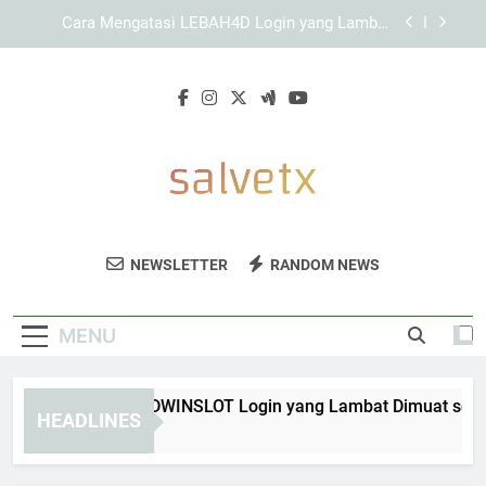
Skip
Cara Mengatasi Halaman Login KAYA787 yang
to
Lambat Dimuat secara Efektif
content
Panduan Menghindari Penyimpanan Kata Sandi di
Perangkat Umum saat Login KAYA787
Cara Mengatasi EDWINSLOT Login yang Lambat
Dimuat secara Efektif
Cara Mengatasi LEBAH4D Login yang Lambat
Dimuat secara Sistematis
Cara Mengatasi Halaman Login KAYA787 yang
Lambat Dimuat secara Efektif
Salve TX
Dapatkan Produk Kesehatan Dan Terapi
Panduan Menghindari Penyimpanan Kata Sandi di
NEWSLETTER
RANDOM NEWS
Perangkat Umum saat Login KAYA787
Berkualitas Di Salve TX. Solusi Untuk
Kesejahteraan Dan Kesehatan Anda.
MENU
ra Mengatasi EDWINSLOT Login yang Lambat Dimuat secara Ef
HEADLINES
eeks Ago