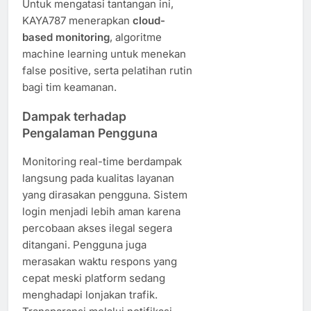
Untuk mengatasi tantangan ini,
KAYA787 menerapkan
cloud-
based monitoring
, algoritme
machine learning untuk menekan
false positive, serta pelatihan rutin
bagi tim keamanan.
Dampak terhadap
Pengalaman Pengguna
Monitoring real-time berdampak
langsung pada kualitas layanan
yang dirasakan pengguna. Sistem
login menjadi lebih aman karena
percobaan akses ilegal segera
ditangani. Pengguna juga
merasakan waktu respons yang
cepat meski platform sedang
menghadapi lonjakan trafik.