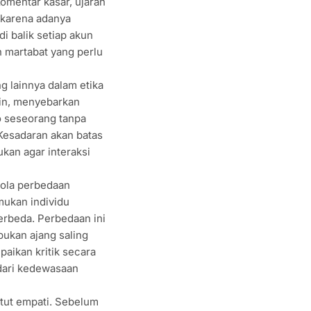
omentar kasar, ujaran
 karena adanya
di balik setiap akun
n martabat yang perlu
g lainnya dalam etika
izin, menyebarkan
o seseorang tanpa
Kesadaran akan batas
ukan agar interaksi
ola perbedaan
mukan individu
erbeda. Perbedaan ini
bukan ajang saling
aikan kritik secara
 dari kedewasaan
ntut empati. Sebelum