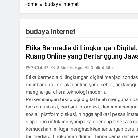
Home
budaya internet
budaya internet
Etika Bermedia di Lingkungan Digit
Ruang Online yang Bertanggung Jaw
745ab47
8 Months Ago
0
6 Mins
Etika bermedia di lingkungan digital menjadi fonda
membangun interaksi online yang sehat, bertanggu
menghargai di era teknologi modern.
Perkembangan teknologi digital telah mengubah c
berkomunikasi, berbagi informasi, dan membangun r
sosial, platform diskusi, hingga aplikasi pesan in
siapa pun untuk menyampaikan pendapat secara ce
kemudahan ini juga menghadirkan tantangan baru, t
bermedia di lingkungan digital. Tanpa pemahaman e