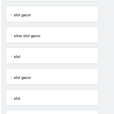
slot gacor
situs slot gacor
slot
slot gacor
slot