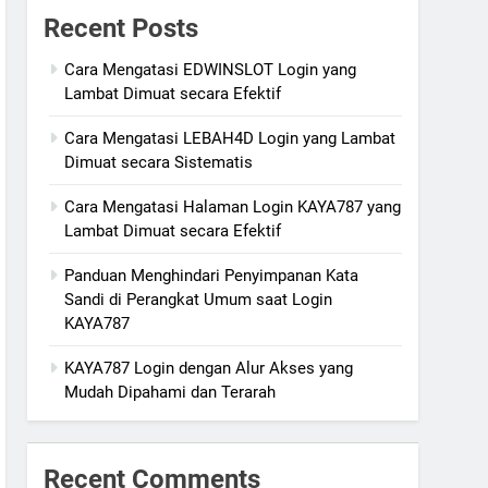
Recent Posts
Cara Mengatasi EDWINSLOT Login yang
Lambat Dimuat secara Efektif
Cara Mengatasi LEBAH4D Login yang Lambat
Dimuat secara Sistematis
Cara Mengatasi Halaman Login KAYA787 yang
Lambat Dimuat secara Efektif
Panduan Menghindari Penyimpanan Kata
Sandi di Perangkat Umum saat Login
KAYA787
KAYA787 Login dengan Alur Akses yang
Mudah Dipahami dan Terarah
Recent Comments