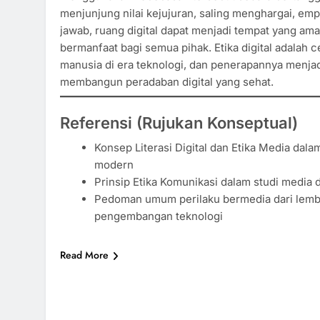
menjunjung nilai kejujuran, saling menghargai, emp
jawab, ruang digital dapat menjadi tempat yang aman
bermanfaat bagi semua pihak. Etika digital adalah 
manusia di era teknologi, dan penerapannya menja
membangun peradaban digital yang sehat.
Referensi (Rujukan Konseptual)
Konsep Literasi Digital dan Etika Media dala
modern
Prinsip Etika Komunikasi dalam studi media d
Pedoman umum perilaku bermedia dari lemb
pengembangan teknologi
Read More