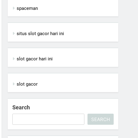
spaceman
situs slot gacor hari ini
slot gacor hari ini
slot gacor
Search
SEARCH