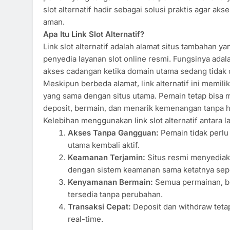
slot alternatif hadir sebagai solusi praktis agar aks
aman.
Apa Itu Link Slot Alternatif?
Link slot alternatif adalah alamat situs tambahan y
penyedia layanan slot online resmi. Fungsinya adal
akses cadangan ketika domain utama sedang tidak 
Meskipun berbeda alamat, link alternatif ini memiliki
yang sama dengan situs utama. Pemain tetap bisa m
deposit, bermain, dan menarik kemenangan tanpa 
Kelebihan menggunakan link slot alternatif antara la
Akses Tanpa Gangguan:
Pemain tidak perl
utama kembali aktif.
Keamanan Terjamin:
Situs resmi menyediakan
dengan sistem keamanan sama ketatnya sepe
Kenyamanan Bermain:
Semua permainan, bon
tersedia tanpa perubahan.
Transaksi Cepat:
Deposit dan withdraw teta
real-time.