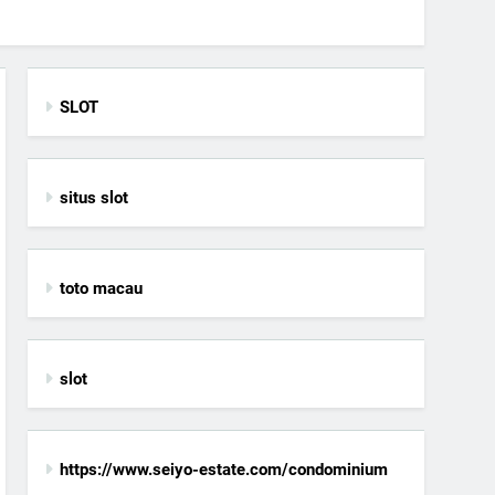
SLOT
situs slot
toto macau
slot
https://www.seiyo-estate.com/condominium