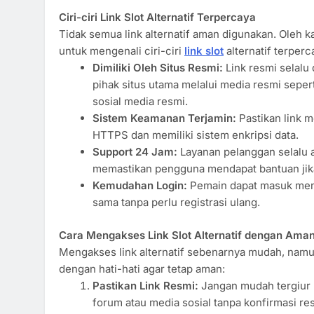
Ciri-ciri Link Slot Alternatif Terpercaya
Tidak semua link alternatif aman digunakan. Oleh ka
untuk mengenali ciri-ciri
link slot
alternatif terperc
Dimiliki Oleh Situs Resmi:
Link resmi selalu
pihak situs utama melalui media resmi seperti
sosial media resmi.
Sistem Keamanan Terjamin:
Pastikan link 
HTTPS dan memiliki sistem enkripsi data.
Support 24 Jam:
Layanan pelanggan selalu a
memastikan pengguna mendapat bantuan jika
Kemudahan Login:
Pemain dapat masuk men
sama tanpa perlu registrasi ulang.
Cara Mengakses Link Slot Alternatif dengan Ama
Mengakses link alternatif sebenarnya mudah, namu
dengan hati-hati agar tetap aman:
Pastikan Link Resmi:
Jangan mudah tergiur l
forum atau media sosial tanpa konfirmasi res