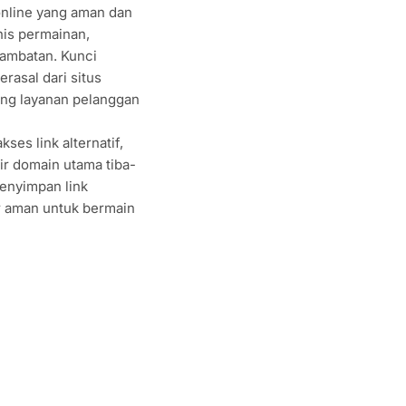
online yang aman dan
nis permainan,
hambatan. Kunci
rasal dari situs
ung layanan pelanggan
ses link alternatif,
r domain utama tiba-
menyimpan link
ur aman untuk bermain