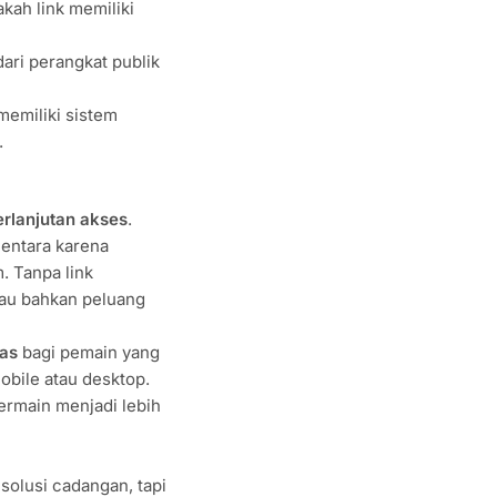
kah link memiliki
dari perangkat publik
memiliki sistem
.
rlanjutan akses
.
mentara karena
. Tanpa link
tau bahkan peluang
tas
bagi pemain yang
obile atau desktop.
rmain menjadi lebih
 solusi cadangan, tapi