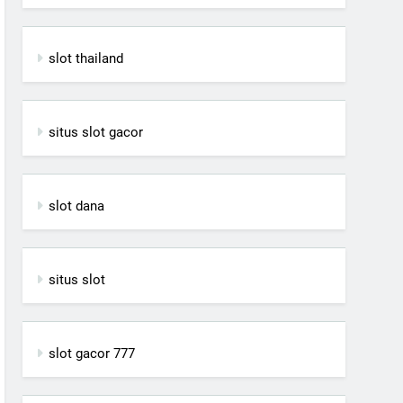
slot thailand
situs slot gacor
slot dana
situs slot
slot gacor 777