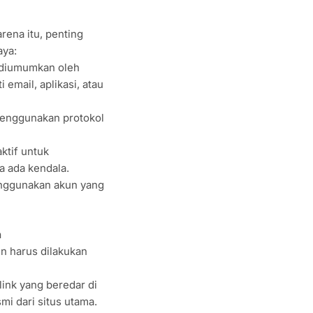
rena itu, penting
aya:
 diumumkan oleh
 email, aplikasi, atau
menggunakan protokol
ktif untuk
 ada kendala.
ggunakan akun yang
n
n harus dilakukan
ink yang beredar di
mi dari situs utama.