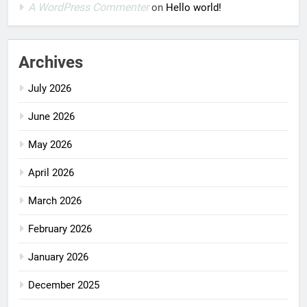
A WordPress Commenter
on
Hello world!
Archives
July 2026
June 2026
May 2026
April 2026
March 2026
February 2026
January 2026
December 2025