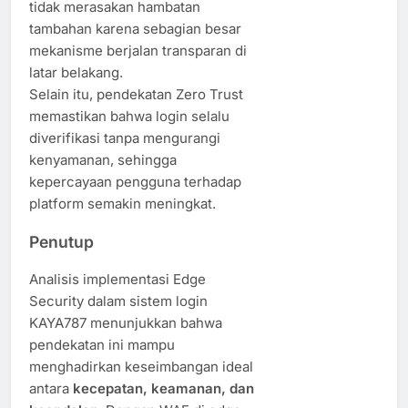
tidak merasakan hambatan
tambahan karena sebagian besar
mekanisme berjalan transparan di
latar belakang.
Selain itu, pendekatan Zero Trust
memastikan bahwa login selalu
diverifikasi tanpa mengurangi
kenyamanan, sehingga
kepercayaan pengguna terhadap
platform semakin meningkat.
Penutup
Analisis implementasi Edge
Security dalam sistem login
KAYA787 menunjukkan bahwa
pendekatan ini mampu
menghadirkan keseimbangan ideal
antara
kecepatan, keamanan, dan