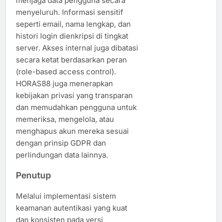
menjaga data pengguna secara
menyeluruh. Informasi sensitif
seperti email, nama lengkap, dan
histori login dienkripsi di tingkat
server. Akses internal juga dibatasi
secara ketat berdasarkan peran
(role-based access control).
HORAS88 juga menerapkan
kebijakan privasi yang transparan
dan memudahkan pengguna untuk
memeriksa, mengelola, atau
menghapus akun mereka sesuai
dengan prinsip GDPR dan
perlindungan data lainnya.
Penutup
Melalui implementasi sistem
keamanan autentikasi yang kuat
dan konsisten pada versi