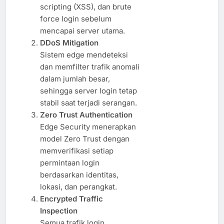
scripting (XSS), dan brute
force login sebelum
mencapai server utama.
DDoS Mitigation
Sistem edge mendeteksi
dan memfilter trafik anomali
dalam jumlah besar,
sehingga server login tetap
stabil saat terjadi serangan.
Zero Trust Authentication
Edge Security menerapkan
model Zero Trust dengan
memverifikasi setiap
permintaan login
berdasarkan identitas,
lokasi, dan perangkat.
Encrypted Traffic
Inspection
Semua trafik login