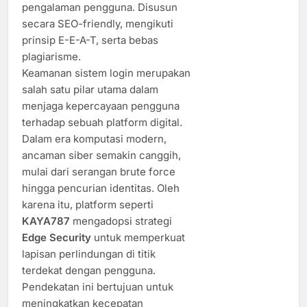
pengalaman pengguna. Disusun
secara SEO-friendly, mengikuti
prinsip E-E-A-T, serta bebas
plagiarisme.
Keamanan sistem login merupakan
salah satu pilar utama dalam
menjaga kepercayaan pengguna
terhadap sebuah platform digital.
Dalam era komputasi modern,
ancaman siber semakin canggih,
mulai dari serangan brute force
hingga pencurian identitas. Oleh
karena itu, platform seperti
KAYA787
mengadopsi strategi
Edge Security
untuk memperkuat
lapisan perlindungan di titik
terdekat dengan pengguna.
Pendekatan ini bertujuan untuk
meningkatkan kecepatan