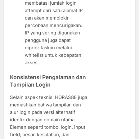
membatasi jumlah login
attempt dari satu alamat IP
dan akan memblokir
percobaan mencurigakan.
IP yang sering digunakan
pengguna juga dapat
diprioritaskan melalui
whitelist untuk kecepatan
akses.
Konsistensi Pengalaman dan
Tampilan Login
Selain aspek teknis, HORAS88 juga
memastikan bahwa tampilan dan
alur login pada versi alternatif
identik dengan domain utama.
Elemen seperti tombol login, input
field, pesan kesalahan, dan