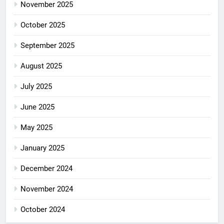
November 2025
October 2025
September 2025
August 2025
July 2025
June 2025
May 2025
January 2025
December 2024
November 2024
October 2024