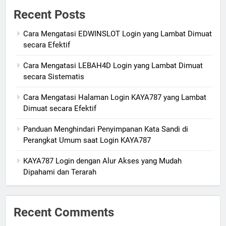
Recent Posts
Cara Mengatasi EDWINSLOT Login yang Lambat Dimuat
secara Efektif
Cara Mengatasi LEBAH4D Login yang Lambat Dimuat
secara Sistematis
Cara Mengatasi Halaman Login KAYA787 yang Lambat
Dimuat secara Efektif
Panduan Menghindari Penyimpanan Kata Sandi di
Perangkat Umum saat Login KAYA787
KAYA787 Login dengan Alur Akses yang Mudah
Dipahami dan Terarah
Recent Comments