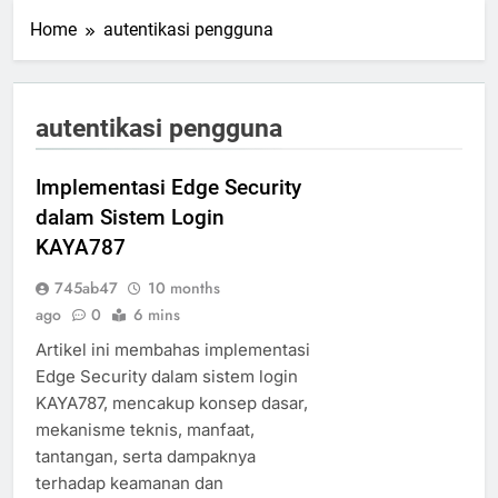
Home
autentikasi pengguna
autentikasi pengguna
Implementasi Edge Security
dalam Sistem Login
KAYA787
745ab47
10 months
ago
0
6 mins
Artikel ini membahas implementasi
Edge Security dalam sistem login
KAYA787, mencakup konsep dasar,
mekanisme teknis, manfaat,
tantangan, serta dampaknya
terhadap keamanan dan