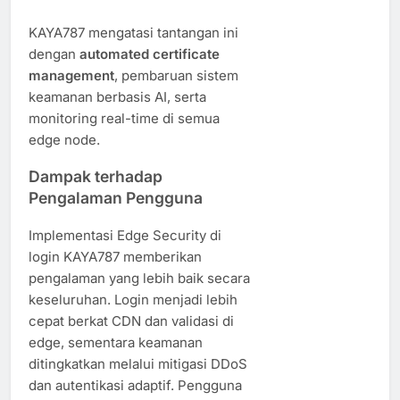
KAYA787 mengatasi tantangan ini
dengan
automated certificate
management
, pembaruan sistem
keamanan berbasis AI, serta
monitoring real-time di semua
edge node.
Dampak terhadap
Pengalaman Pengguna
Implementasi Edge Security di
login KAYA787 memberikan
pengalaman yang lebih baik secara
keseluruhan. Login menjadi lebih
cepat berkat CDN dan validasi di
edge, sementara keamanan
ditingkatkan melalui mitigasi DDoS
dan autentikasi adaptif. Pengguna